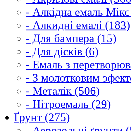
- Алкідна емаль Мікс
- Алкидні емалі (183)
- Для бампера (15)
- Для дісків (6)
- Емаль з перетворюва
- З молотковим эфект
- Металік (506)
- Нітроемаль (29)
Ґрунт (275)
- Аерозольні ґрунти (