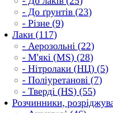
- До лаків (25)
- До ґрунтів (23)
- Різне (9)
Лаки (117)
- Аерозольні (22)
- М'які (MS) (28)
- Нітролаки (НЦ) (5)
- Поліуретанові (7)
- Тверді (HS) (55)
Розчинники, розріджува