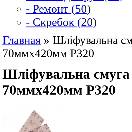
- Ремонт (50)
- Скребок (20)
Главная
» Шліфувальна см
70ммx420мм Р320
Шліфувальна смуга 
70ммx420мм Р320