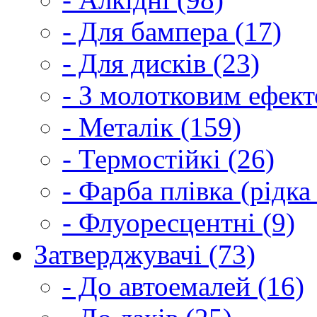
- Для бампера (17)
- Для дисків (23)
- З молотковим ефект
- Металік (159)
- Термостійкі (26)
- Фарба плівка (рідка
- Флуоресцентні (9)
Затверджувачі (73)
- До автоемалей (16)