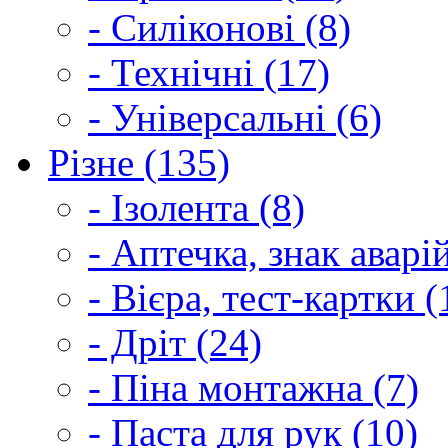
- Силіконові (8)
- Технічні (17)
- Універсальні (6)
Різне (135)
- Ізолента (8)
- Аптечка, знак аварі
- Вієра, тест-картки (
- Дріт (24)
- Піна монтажна (7)
- Паста для рук (10)