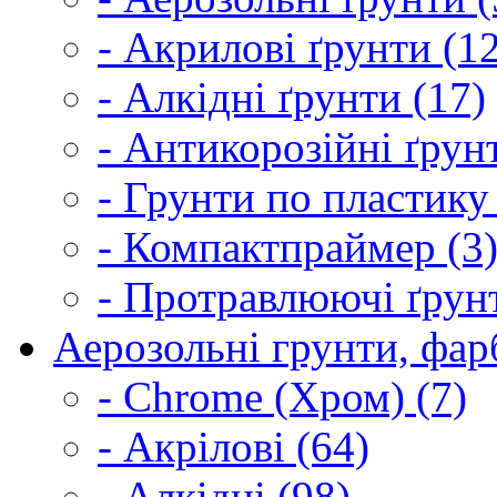
- Акрилові ґрунти (1
- Алкідні ґрунти (17)
- Антикорозійні ґрун
- Грунти по пластику
- Компактпраймер (3
- Протравлюючі ґрунт
Аерозольні грунти, фарб
- Chrome (Хром) (7)
- Акрілові (64)
- Алкідні (98)