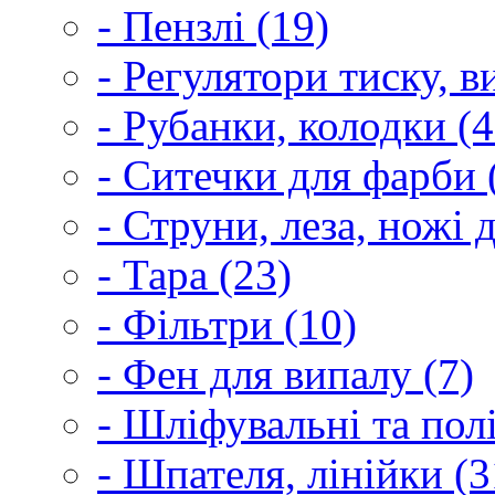
- Пензлі (19)
- Регулятори тиску, 
- Рубанки, колодки (4
- Ситечки для фарби 
- Струни, леза, ножі 
- Тара (23)
- Фільтри (10)
- Фен для випалу (7)
- Шліфувальні та пол
- Шпателя, лінійки (3