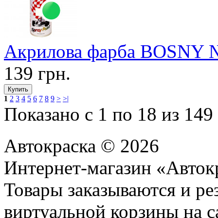
Акрилова фарба BOSNY №2
139 грн.
1
2
3
4
5
6
7
8
9
>
>|
Показано с 1 по 18 из 149 
Автокраска © 2026
Интернет-магазин «Авток
Товары заказываются и р
виртуальной корзины на с