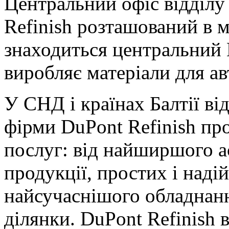
Центральний офіс відділу
Refinish розташований в м
знаходиться центральний 
виробляє матеріали для а
У СНД і країнах Балтії ві
фірми DuPont Refinish пр
послуг: від найширшого 
продукції, простих і наді
найсучаснішого обладнанн
ділянки. DuPont Refinish