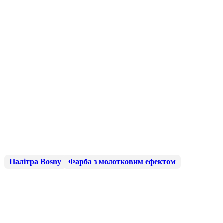
Палітра Bosny
Фарба з молотковим ефектом