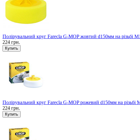
Полірувальний круг Farecla G-MOP жовтий d150мм на різьбі М
224 грн.
Полірувальний круг Farecla G-MOP рожевий d150мм на різьбі 
224 грн.