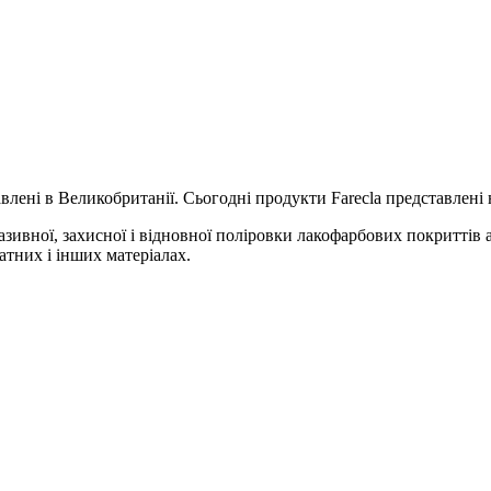
влені в Великобританії. Сьогодні продукти Farecla представлені н
ивної, захисної і відновної поліровки лакофарбових покриттів а
атних і інших матеріалах.