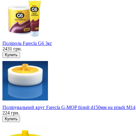
Поліроль Farecla G6 3кг
2431 грн.
Полірувальний круг Farecla G-MOP білий d150мм на різьбі М14
224 грн.