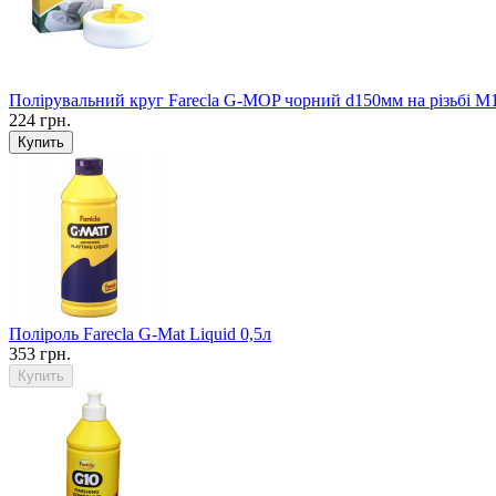
Полірувальний круг Farecla G-MOP чорний d150мм на різьбі М
224 грн.
Поліроль Farecla G-Mat Liquid 0,5л
353 грн.