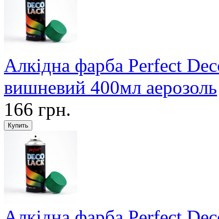
Алкідна фарба Perfect De
вишневий 400мл аерозоль
166 грн.
Алкідна фарба Perfect De