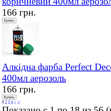
коричневий 400мл аерозо
166 грн.
Алкідна фарба Perfect D
400мл аерозоль
166 грн.
1
2
3
4
>
>|
Показано с 1 по 18 из 56 (