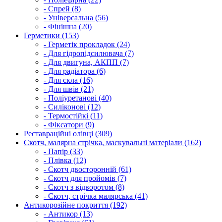
- Спрей (8)
- Універсальна (56)
- Фінішна (20)
Герметики (153)
- Герметік прокладок (24)
- Для гідропідсилювача (7)
- Для двигуна, АКПП (7)
- Для радіатора (6)
- Для скла (16)
- Для швів (21)
- Поліуретанові (40)
- Силіконові (12)
- Термостійкі (11)
- Фіксатори (9)
Реставраційні олівці (309)
Скотч, малярна стрічка, маскувальні матеріали (162)
- Папір (33)
- Плівка (12)
- Скотч двосторонній (61)
- Скотч для пройомів (7)
- Скотч з відворотом (8)
- Скотч, стрічка малярська (41)
Антикорозійне покриття (192)
- Антикор (13)