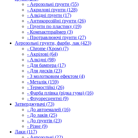
- Аерозольні ґрунти (55)
- Акрилові ґрунти (128)
- Алкідні ґрунти (17)
- Антикорозійні ґрунти (26)
- Грунти по пластику (19)
- Компактпраймер (3)
- Протравлюючі ґрунти (27)
Аерозольні грунти, фарби, лак (423)
- Chrome (Хром) (7)
- Акрілові (64)
- Алкідні (98)
- Для бампера (17)
- Для дисків (23)
- З молотковим ефектом (4)
- Металік (159)
- Термостійкі (26)
- Фарба плівка (рідка гума) (16)
- Флуоресцентні (9)
Затверджувачі (73)
- До автоемалей (16)
- До лаків (25)
- До ґрунтів (23)
- Різне (9)
Лаки (117)
- Аерозольні (22)