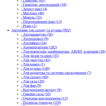
- Гравітекс (61)
- Гравітекс аерозольний (18)
- Захист шасі (4)
- Мастика (48)
- Мовіль (33)
- Перетворювачі іржі (13)
- Різне (2)
Автохімія для салону та кузова (992)
- Автошампунь (56)
- Антипрокол (9)
- Антифриз (24)
- Ароматизатори (282)
- Для інжектора, карбюратора, АКПП, клапанів (28)
- Для дісків та шин (35)
- Для двигуна (45)
- Для камер (1)
- Для кузова (149)
- Для радіатора та системи охолодження (7)
- Для салону (69)
- Для скла (20)
- Для фар (9)
- Кондиціонер металу (9)
- Омивач скла (56)
- Очисник кондиціонера (13)
- Поліроль торпеди (119)