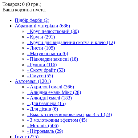
Товаров: 0 (0 грн.)
Ваша корзина пуста.
Підбір фарби (2)
Абразивні матеріали (686)
- Круг пелюстковий (30)
- Круги (291)
- Круги для видалення скотча и клею (12)
- Листи (105)
- Матуючі пасти (6)
- Підкладки захисні (18)
- Рулони (116)
- Скотч брайт (53)
- Смуги (55)
Автоемалі (1201)
- Акрилові емалі (366)
- Алкідна емаль Мікс (28)
- Алкидні емалі (183)
- Для бампера (15)
- Для дісків (6)
- Емаль з перетворювачем іржі 3 в 1 (23)
- З молотковим эфектом (45)
- Металік (506)
- Нітроемаль (29)
Ґрунт (275)