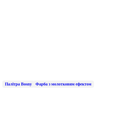
Палітра Bosny
Фарба з молотковим ефектом