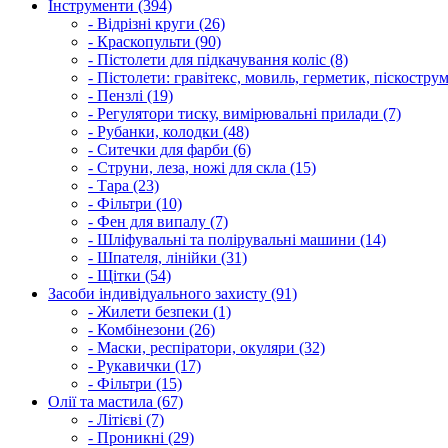
Інструменти (394)
- Відрізні круги (26)
- Краскопульти (90)
- Пістолети для підкачування коліс (8)
- Пістолети: гравітекс, мовиль, герметик, піскострум
- Пензлі (19)
- Регулятори тиску, вимірювальні прилади (7)
- Рубанки, колодки (48)
- Ситечки для фарби (6)
- Струни, леза, ножі для скла (15)
- Тара (23)
- Фільтри (10)
- Фен для випалу (7)
- Шліфувальні та полірувальні машини (14)
- Шпателя, лінійки (31)
- Щітки (54)
Засоби індивідуального захисту (91)
- Жилети безпеки (1)
- Комбінезони (26)
- Маски, респіратори, окуляри (32)
- Рукавички (17)
- Фільтри (15)
Олії та мастила (67)
- Літієві (7)
- Проникні (29)