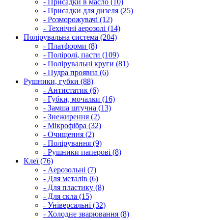
- Присадки в масло (10)
- Присадки для дизеля (25)
- Розморожувачі (12)
- Технічні аерозолі (14)
Полірувальна система (204)
- Платформи (8)
- Поліролі, пасти (109)
- Полірувальні круги (81)
- Пудра проявна (6)
Рушники, губки (88)
- Антистатик (6)
- Губки, мочалки (16)
- Замша штучна (13)
- Знежирення (2)
- Мікрофібра (32)
- Очищення (2)
- Полірування (9)
- Рушники паперові (8)
Клеї (76)
- Аерозольні (7)
- Для металів (6)
- Для пластику (8)
- Для скла (15)
- Універсальні (32)
- Холодне зварювання (8)