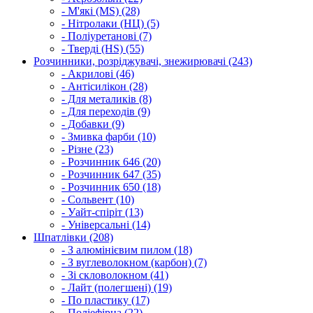
- М'які (MS) (28)
- Нітролаки (НЦ) (5)
- Поліуретанові (7)
- Тверді (HS) (55)
Розчинники, розріджувачі, знежирювачі (243)
- Акрилові (46)
- Антісилікон (28)
- Для металиків (8)
- Для переходів (9)
- Добавки (9)
- Змивка фарби (10)
- Різне (23)
- Розчинник 646 (20)
- Розчинник 647 (35)
- Розчинник 650 (18)
- Сольвент (10)
- Уайт-спіріт (13)
- Універсальні (14)
Шпатлівки (208)
- З алюмінієвим пилом (18)
- З вуглеволокном (карбон) (7)
- Зі скловолокном (41)
- Лайт (полегшені) (19)
- По пластику (17)
- Поліефірна (22)