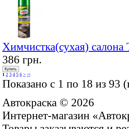
Химчистка(сухая) салона T
386 грн.
1
2
3
4
5
6
>
>|
Показано с 1 по 18 из 93 (
Автокраска © 2026
Интернет-магазин «Авток
Товары заказываются и р