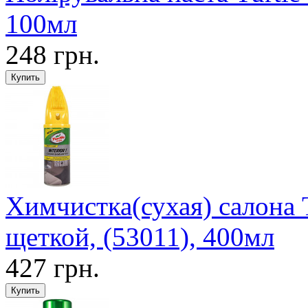
100мл
248 грн.
Химчистка(сухая) салона 
щеткой, (53011), 400мл
427 грн.