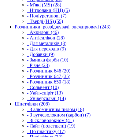
- М'які (MS) (28)
- Нітролаки (НЦ) (5)
- Поліуретанові (7)
- Тверді (HS) (55)
Розчинники, розріджувачі, знежирювачі (243)
- Акрилові (46)
- Антісилікон (28)
- Для металиків (8)
- Для переходів (9)
- Добавки (9)
- Змивка фарби (10)
- Різне (23)
- Розчинник 646 (20)
- Розчинник 647 (35)
- Розчинник 650 (18)
- Сольвент (10)
- Уайт-спіріт (13)
- Універсальні (14)
Шпатлівки (208)
- З алюмінієвим пилом (18)
- З вуглеволокном (карбон) (7)
- Зі скловолокном (41)
- Лайт (полегшені) (19)
- По пластику (17)
- Поліефірна (22)