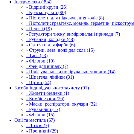
Інструменти (394)
- Відрізні круги (26)
- Краскопульти (90)
- Пістолети для підкачування коліс (8)
- Пістолети: гравітекс, мовиль, герметик, піскострум
- Пензлі (19)
- Регулятори тиску, вимірювальні прилади (7)
- Рубанки, колодки (48)
- Ситечки для фарби (6)
- Струни, леза, ножі для скла (15)
- Тара (23)
- Фільтри (10)
- Фен для випалу (7)
- Шліфувальні та полірувальні машини (14)
- Шпателя, лінійки (31)
- Щітки (54)
Засоби індивідуального захисту (91)
- Жилети безпеки (1)
- Комбінезони (26)
- Маски, респіратори, окуляри (32)
- Рукавички (17)
- Фільтри (15)
Олії та мастила (67)
- Літієві (7)
- Проникні (29)