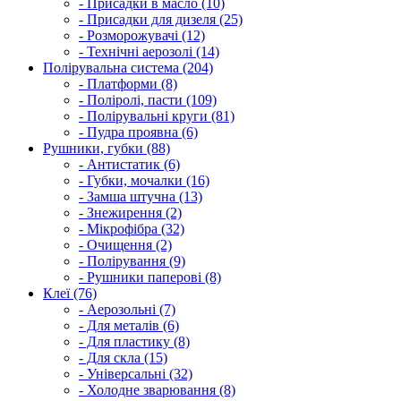
- Присадки в масло (10)
- Присадки для дизеля (25)
- Розморожувачі (12)
- Технічні аерозолі (14)
Полірувальна система (204)
- Платформи (8)
- Поліролі, пасти (109)
- Полірувальні круги (81)
- Пудра проявна (6)
Рушники, губки (88)
- Антистатик (6)
- Губки, мочалки (16)
- Замша штучна (13)
- Знежирення (2)
- Мікрофібра (32)
- Очищення (2)
- Полірування (9)
- Рушники паперові (8)
Клеї (76)
- Аерозольні (7)
- Для металів (6)
- Для пластику (8)
- Для скла (15)
- Універсальні (32)
- Холодне зварювання (8)