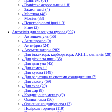
- Гравітекс (61)
- Гравітекс аерозольний (18)
- Захист шасі (4)
- Мастика (48)
- Мовіль (33)
- Перетворювачі іржі (13)
- Різне (2)
Автохімія для салону та кузова (992)
- Автошампунь (56)
- Антипрокол (9)
- Антифриз (24)
- Ароматизатори (282)
- Для інжектора, карбюратора, АКПП, клапанів (28)
- Для дісків та шин (35)
- Для двигуна (45)
- Для камер (1)
- Для кузова (149)
- Для радіатора та системи охолодження (7)
- Для салону (69)
- Для скла (20)
- Для фар (9)
- Кондиціонер металу (9)
- Омивач скла (56)
- Очисник кондиціонера (13)
- Поліроль торпеди (119)