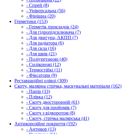
- Спрей (8)
- Універсальна (56)
- Фінішна (20)
Герметики (153)
- Герметік прокладок (24)
- Для гідропідсилювача (7)
- Для двигуна, АКПП (7)
- Для радіатора (6)
- Для скла (16)
- Для швів (21)
- Поліуретанові (40)
- Силіконові (12)
- Термостійкі (11)
- Фіксатори (9)
Реставраційні олівці (309)
Скотч, малярна стрічка, маскувальні матеріали (162)
- Папір (33)
- Плівка (12)
- Скотч двосторонній (61)
- Скотч для пройомів (7)
- Скотч з відворотом (8)
- Скотч, стрічка малярська (41)
Антикорозійне покриття (192)
- Антикор (13)