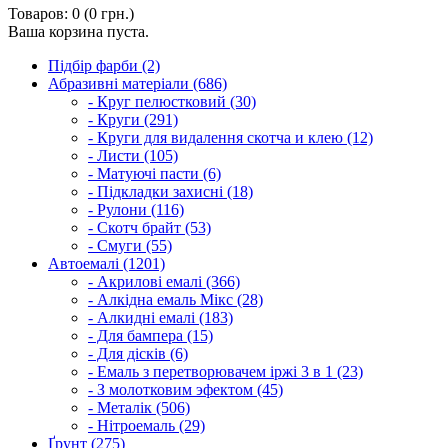
Товаров: 0 (0 грн.)
Ваша корзина пуста.
Підбір фарби (2)
Абразивні матеріали (686)
- Круг пелюстковий (30)
- Круги (291)
- Круги для видалення скотча и клею (12)
- Листи (105)
- Матуючі пасти (6)
- Підкладки захисні (18)
- Рулони (116)
- Скотч брайт (53)
- Смуги (55)
Автоемалі (1201)
- Акрилові емалі (366)
- Алкідна емаль Мікс (28)
- Алкидні емалі (183)
- Для бампера (15)
- Для дісків (6)
- Емаль з перетворювачем іржі 3 в 1 (23)
- З молотковим эфектом (45)
- Металік (506)
- Нітроемаль (29)
Ґрунт (275)