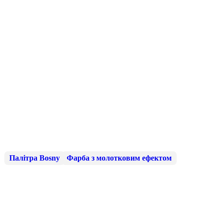
Палітра Bosny
Фарба з молотковим ефектом