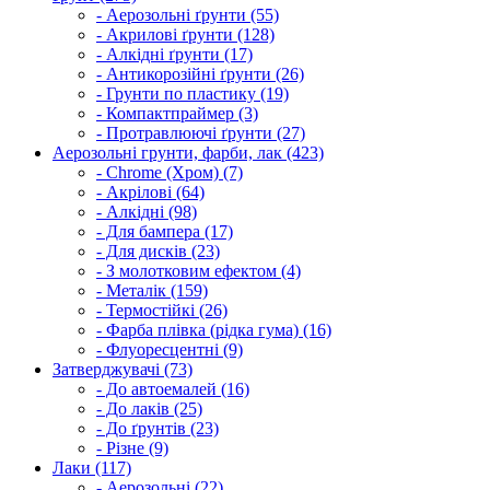
- Аерозольні ґрунти (55)
- Акрилові ґрунти (128)
- Алкідні ґрунти (17)
- Антикорозійні ґрунти (26)
- Грунти по пластику (19)
- Компактпраймер (3)
- Протравлюючі ґрунти (27)
Аерозольні грунти, фарби, лак (423)
- Chrome (Хром) (7)
- Акрілові (64)
- Алкідні (98)
- Для бампера (17)
- Для дисків (23)
- З молотковим ефектом (4)
- Металік (159)
- Термостійкі (26)
- Фарба плівка (рідка гума) (16)
- Флуоресцентні (9)
Затверджувачі (73)
- До автоемалей (16)
- До лаків (25)
- До ґрунтів (23)
- Різне (9)
Лаки (117)
- Аерозольні (22)