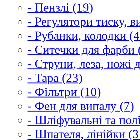
- Пензлі (19)
- Регулятори тиску, 
- Рубанки, колодки (4
- Ситечки для фарби 
- Струни, леза, ножі 
- Тара (23)
- Фільтри (10)
- Фен для випалу (7)
- Шліфувальні та пол
- Шпателя, лінійки (3