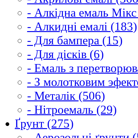
- Алкідна емаль Мікс
- Алкидні емалі (183)
- Для бампера (15)
- Для дісків (6)
- Емаль з перетворюва
- З молотковим эфект
- Металік (506)
- Нітроемаль (29)
Ґрунт (275)
- Аерозольні ґрунти (