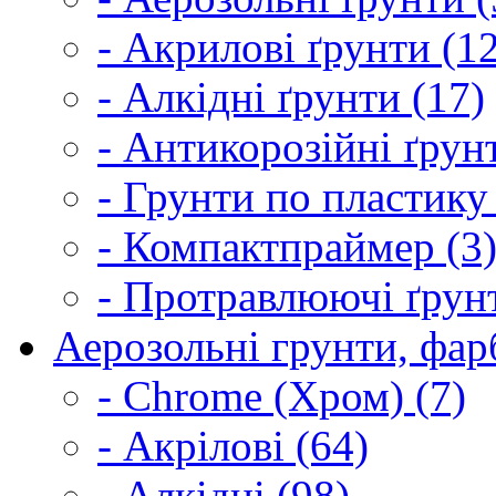
- Акрилові ґрунти (1
- Алкідні ґрунти (17)
- Антикорозійні ґрун
- Грунти по пластику
- Компактпраймер (3
- Протравлюючі ґрунт
Аерозольні грунти, фарб
- Chrome (Хром) (7)
- Акрілові (64)
- Алкідні (98)