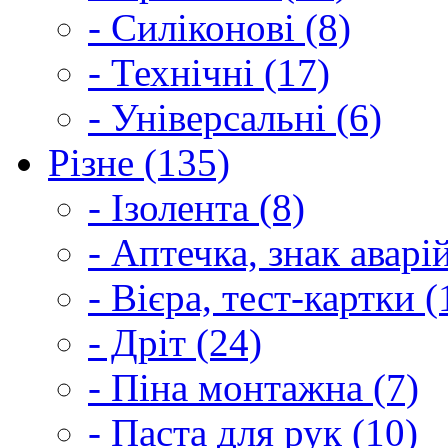
- Силіконові (8)
- Технічні (17)
- Універсальні (6)
Різне (135)
- Ізолента (8)
- Аптечка, знак аварі
- Вієра, тест-картки (
- Дріт (24)
- Піна монтажна (7)
- Паста для рук (10)