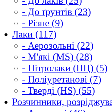
- До лаків (25)
- До ґрунтів (23)
- Різне (9)
Лаки (117)
- Аерозольні (22)
- М'які (MS) (28)
- Нітролаки (НЦ) (5)
- Поліуретанові (7)
- Тверді (HS) (55)
Розчинники, розріджува