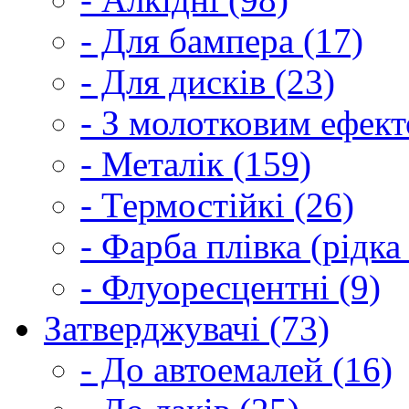
- Для бампера (17)
- Для дисків (23)
- З молотковим ефект
- Металік (159)
- Термостійкі (26)
- Фарба плівка (рідка
- Флуоресцентні (9)
Затверджувачі (73)
- До автоемалей (16)