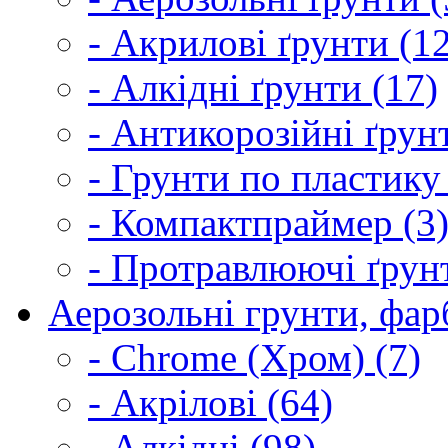
- Акрилові ґрунти (1
- Алкідні ґрунти (17)
- Антикорозійні ґрун
- Грунти по пластику
- Компактпраймер (3
- Протравлюючі ґрунт
Аерозольні грунти, фарб
- Chrome (Хром) (7)
- Акрілові (64)
- Алкідні (98)