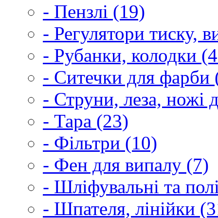
- Пензлі (19)
- Регулятори тиску, 
- Рубанки, колодки (4
- Ситечки для фарби 
- Струни, леза, ножі 
- Тара (23)
- Фільтри (10)
- Фен для випалу (7)
- Шліфувальні та пол
- Шпателя, лінійки (3