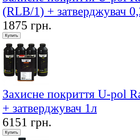
(RLB/1) + затверджувач 0
1875 грн.
Захисне покриття U-pol R
+ затверджувач 1л
6151 грн.