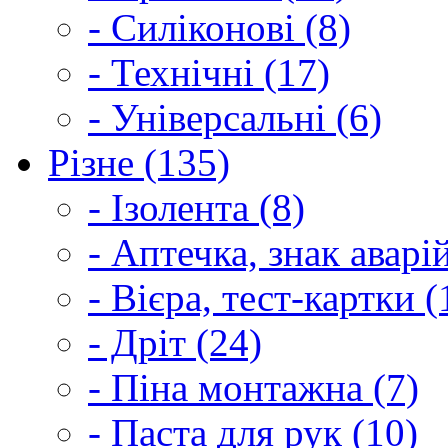
- Силіконові (8)
- Технічні (17)
- Універсальні (6)
Різне (135)
- Ізолента (8)
- Аптечка, знак аварі
- Вієра, тест-картки (
- Дріт (24)
- Піна монтажна (7)
- Паста для рук (10)