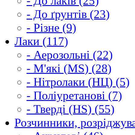
- До лаків (25)
- До ґрунтів (23)
- Різне (9)
Лаки (117)
- Аерозольні (22)
- М'які (MS) (28)
- Нітролаки (НЦ) (5)
- Поліуретанові (7)
- Тверді (HS) (55)
Розчинники, розріджува