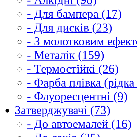
- Для бампера (17)
- Для дисків (23)
- З молотковим ефект
- Металік (159)
- Термостійкі (26)
- Фарба плівка (рідка
- Флуоресцентні (9)
Затверджувачі (73)
- До автоемалей (16)