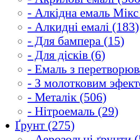
- Алкідна емаль Мікс
- Алкидні емалі (183)
- Для бампера (15)
- Для дісків (6)
- Емаль з перетворюва
- З молотковим эфект
- Металік (506)
- Нітроемаль (29)
Ґрунт (275)
- Аерозольні ґрунти (