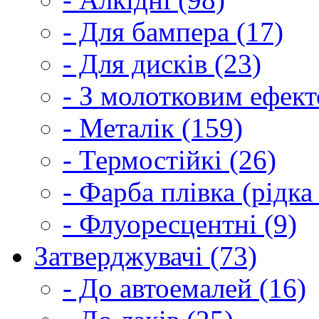
- Для бампера (17)
- Для дисків (23)
- З молотковим ефект
- Металік (159)
- Термостійкі (26)
- Фарба плівка (рідка
- Флуоресцентні (9)
Затверджувачі (73)
- До автоемалей (16)