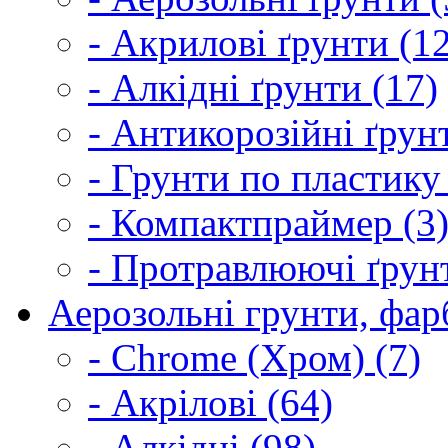
- Акрилові ґрунти (1
- Алкідні ґрунти (17)
- Антикорозійні ґрун
- Грунти по пластику
- Компактпраймер (3
- Протравлюючі ґрунт
Аерозольні грунти, фарб
- Chrome (Хром) (7)
- Акрілові (64)
- Алкідні (98)