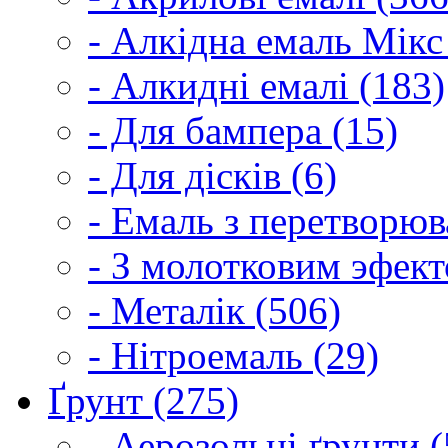
- Алкідна емаль Мікс
- Алкидні емалі (183)
- Для бампера (15)
- Для дісків (6)
- Емаль з перетворюва
- З молотковим эфект
- Металік (506)
- Нітроемаль (29)
Ґрунт (275)
- Аерозольні ґрунти (