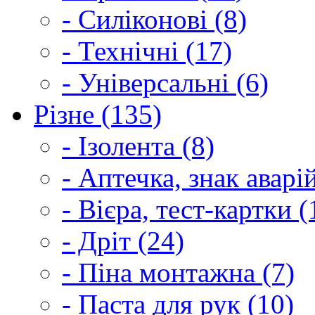
- Силіконові (8)
- Технічні (17)
- Універсальні (6)
Різне (135)
- Ізолента (8)
- Аптечка, знак аварі
- Вієра, тест-картки (
- Дріт (24)
- Піна монтажна (7)
- Паста для рук (10)