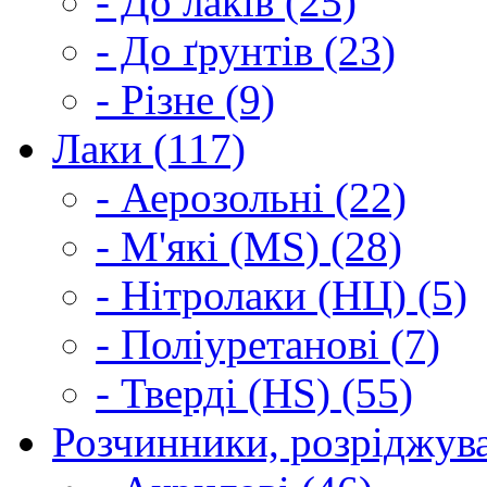
- До лаків (25)
- До ґрунтів (23)
- Різне (9)
Лаки (117)
- Аерозольні (22)
- М'які (MS) (28)
- Нітролаки (НЦ) (5)
- Поліуретанові (7)
- Тверді (HS) (55)
Розчинники, розріджува