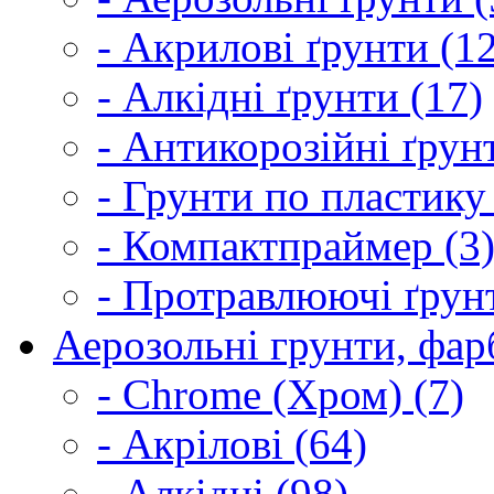
- Акрилові ґрунти (1
- Алкідні ґрунти (17)
- Антикорозійні ґрун
- Грунти по пластику
- Компактпраймер (3
- Протравлюючі ґрунт
Аерозольні грунти, фарб
- Chrome (Хром) (7)
- Акрілові (64)
- Алкідні (98)