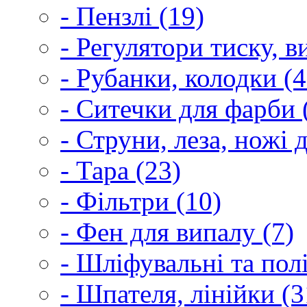
- Пензлі (19)
- Регулятори тиску, 
- Рубанки, колодки (4
- Ситечки для фарби 
- Струни, леза, ножі 
- Тара (23)
- Фільтри (10)
- Фен для випалу (7)
- Шліфувальні та пол
- Шпателя, лінійки (3