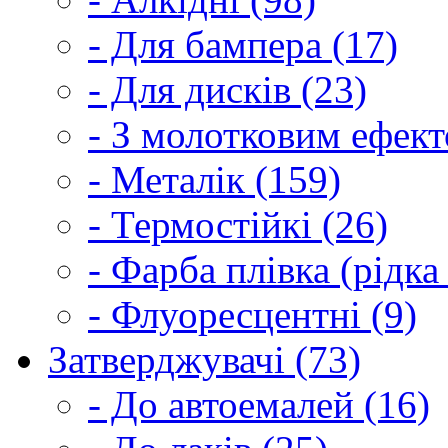
- Для бампера (17)
- Для дисків (23)
- З молотковим ефект
- Металік (159)
- Термостійкі (26)
- Фарба плівка (рідка
- Флуоресцентні (9)
Затверджувачі (73)
- До автоемалей (16)