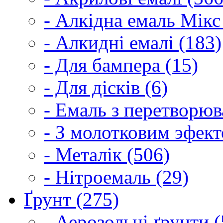
- Алкідна емаль Мікс
- Алкидні емалі (183)
- Для бампера (15)
- Для дісків (6)
- Емаль з перетворюва
- З молотковим эфект
- Металік (506)
- Нітроемаль (29)
Ґрунт (275)
- Аерозольні ґрунти (