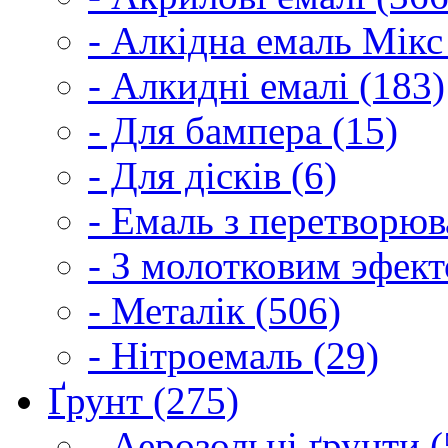
- Алкідна емаль Мікс
- Алкидні емалі (183)
- Для бампера (15)
- Для дісків (6)
- Емаль з перетворюва
- З молотковим эфект
- Металік (506)
- Нітроемаль (29)
Ґрунт (275)
- Аерозольні ґрунти (