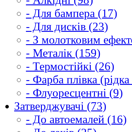
- Для бампера (17)
- Для дисків (23)
- З молотковим ефект
- Металік (159)
- Термостійкі (26)
- Фарба плівка (рідка
- Флуоресцентні (9)
Затверджувачі (73)
- До автоемалей (16)