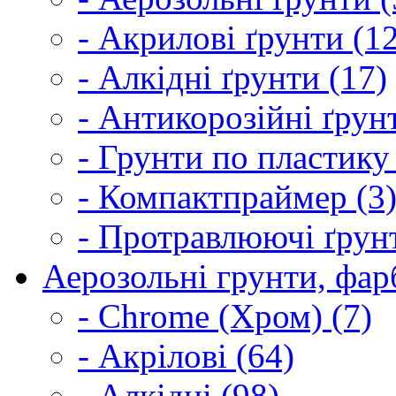
- Акрилові ґрунти (1
- Алкідні ґрунти (17)
- Антикорозійні ґрун
- Грунти по пластику
- Компактпраймер (3
- Протравлюючі ґрунт
Аерозольні грунти, фарб
- Chrome (Хром) (7)
- Акрілові (64)
- Алкідні (98)