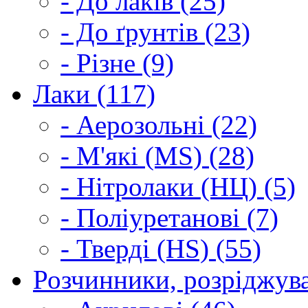
- До лаків (25)
- До ґрунтів (23)
- Різне (9)
Лаки (117)
- Аерозольні (22)
- М'які (MS) (28)
- Нітролаки (НЦ) (5)
- Поліуретанові (7)
- Тверді (HS) (55)
Розчинники, розріджува