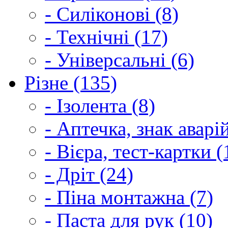
- Силіконові (8)
- Технічні (17)
- Універсальні (6)
Різне (135)
- Ізолента (8)
- Аптечка, знак аварі
- Вієра, тест-картки (
- Дріт (24)
- Піна монтажна (7)
- Паста для рук (10)