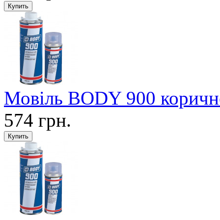
Мовіль BODY 900 коричн
574 грн.