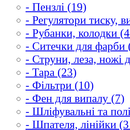
- Пензлі (19)
- Регулятори тиску, 
- Рубанки, колодки (4
- Ситечки для фарби 
- Струни, леза, ножі 
- Тара (23)
- Фільтри (10)
- Фен для випалу (7)
- Шліфувальні та пол
- Шпателя, лінійки (3