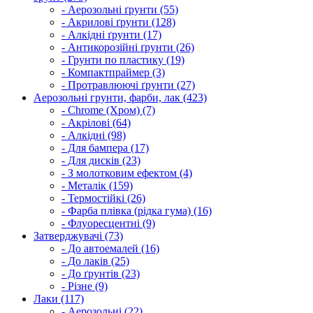
- Аерозольні ґрунти (55)
- Акрилові ґрунти (128)
- Алкідні ґрунти (17)
- Антикорозійні ґрунти (26)
- Грунти по пластику (19)
- Компактпраймер (3)
- Протравлюючі ґрунти (27)
Аерозольні грунти, фарби, лак (423)
- Chrome (Хром) (7)
- Акрілові (64)
- Алкідні (98)
- Для бампера (17)
- Для дисків (23)
- З молотковим ефектом (4)
- Металік (159)
- Термостійкі (26)
- Фарба плівка (рідка гума) (16)
- Флуоресцентні (9)
Затверджувачі (73)
- До автоемалей (16)
- До лаків (25)
- До ґрунтів (23)
- Різне (9)
Лаки (117)
- Аерозольні (22)