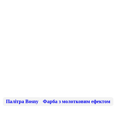
Палітра Bosny
Фарба з молотковим ефектом