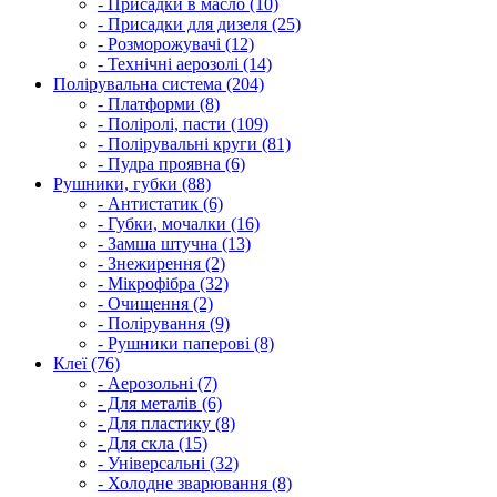
- Присадки в масло (10)
- Присадки для дизеля (25)
- Розморожувачі (12)
- Технічні аерозолі (14)
Полірувальна система (204)
- Платформи (8)
- Поліролі, пасти (109)
- Полірувальні круги (81)
- Пудра проявна (6)
Рушники, губки (88)
- Антистатик (6)
- Губки, мочалки (16)
- Замша штучна (13)
- Знежирення (2)
- Мікрофібра (32)
- Очищення (2)
- Полірування (9)
- Рушники паперові (8)
Клеї (76)
- Аерозольні (7)
- Для металів (6)
- Для пластику (8)
- Для скла (15)
- Універсальні (32)
- Холодне зварювання (8)