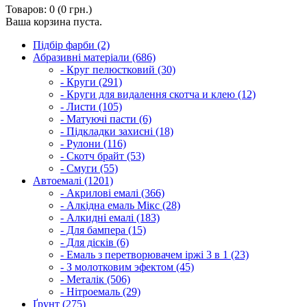
Товаров: 0 (0 грн.)
Ваша корзина пуста.
Підбір фарби (2)
Абразивні матеріали (686)
- Круг пелюстковий (30)
- Круги (291)
- Круги для видалення скотча и клею (12)
- Листи (105)
- Матуючі пасти (6)
- Підкладки захисні (18)
- Рулони (116)
- Скотч брайт (53)
- Смуги (55)
Автоемалі (1201)
- Акрилові емалі (366)
- Алкідна емаль Мікс (28)
- Алкидні емалі (183)
- Для бампера (15)
- Для дісків (6)
- Емаль з перетворювачем іржі 3 в 1 (23)
- З молотковим эфектом (45)
- Металік (506)
- Нітроемаль (29)
Ґрунт (275)