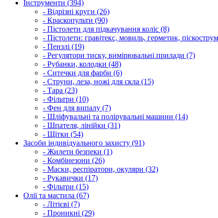
Інструменти (394)
- Відрізні круги (26)
- Краскопульти (90)
- Пістолети для підкачування коліс (8)
- Пістолети: гравітекс, мовиль, герметик, піскострум
- Пензлі (19)
- Регулятори тиску, вимірювальні прилади (7)
- Рубанки, колодки (48)
- Ситечки для фарби (6)
- Струни, леза, ножі для скла (15)
- Тара (23)
- Фільтри (10)
- Фен для випалу (7)
- Шліфувальні та полірувальні машини (14)
- Шпателя, лінійки (31)
- Щітки (54)
Засоби індивідуального захисту (91)
- Жилети безпеки (1)
- Комбінезони (26)
- Маски, респіратори, окуляри (32)
- Рукавички (17)
- Фільтри (15)
Олії та мастила (67)
- Літієві (7)
- Проникні (29)