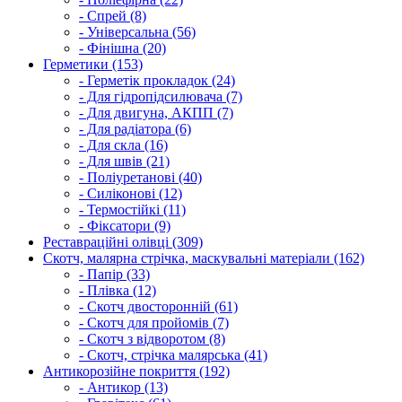
- Спрей (8)
- Універсальна (56)
- Фінішна (20)
Герметики (153)
- Герметік прокладок (24)
- Для гідропідсилювача (7)
- Для двигуна, АКПП (7)
- Для радіатора (6)
- Для скла (16)
- Для швів (21)
- Поліуретанові (40)
- Силіконові (12)
- Термостійкі (11)
- Фіксатори (9)
Реставраційні олівці (309)
Скотч, малярна стрічка, маскувальні матеріали (162)
- Папір (33)
- Плівка (12)
- Скотч двосторонній (61)
- Скотч для пройомів (7)
- Скотч з відворотом (8)
- Скотч, стрічка малярська (41)
Антикорозійне покриття (192)
- Антикор (13)