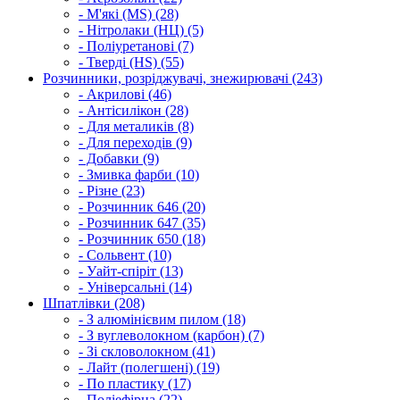
- М'які (MS) (28)
- Нітролаки (НЦ) (5)
- Поліуретанові (7)
- Тверді (HS) (55)
Розчинники, розріджувачі, знежирювачі (243)
- Акрилові (46)
- Антісилікон (28)
- Для металиків (8)
- Для переходів (9)
- Добавки (9)
- Змивка фарби (10)
- Різне (23)
- Розчинник 646 (20)
- Розчинник 647 (35)
- Розчинник 650 (18)
- Сольвент (10)
- Уайт-спіріт (13)
- Універсальні (14)
Шпатлівки (208)
- З алюмінієвим пилом (18)
- З вуглеволокном (карбон) (7)
- Зі скловолокном (41)
- Лайт (полегшені) (19)
- По пластику (17)
- Поліефірна (22)