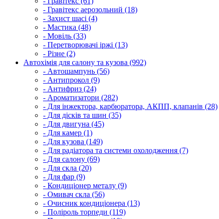
- Гравітекс (61)
- Гравітекс аерозольний (18)
- Захист шасі (4)
- Мастика (48)
- Мовіль (33)
- Перетворювачі іржі (13)
- Різне (2)
Автохімія для салону та кузова (992)
- Автошампунь (56)
- Антипрокол (9)
- Антифриз (24)
- Ароматизатори (282)
- Для інжектора, карбюратора, АКПП, клапанів (28)
- Для дісків та шин (35)
- Для двигуна (45)
- Для камер (1)
- Для кузова (149)
- Для радіатора та системи охолодження (7)
- Для салону (69)
- Для скла (20)
- Для фар (9)
- Кондиціонер металу (9)
- Омивач скла (56)
- Очисник кондиціонера (13)
- Поліроль торпеди (119)