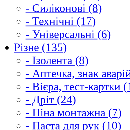
- Силіконові (8)
- Технічні (17)
- Універсальні (6)
Різне (135)
- Ізолента (8)
- Аптечка, знак аварі
- Вієра, тест-картки (
- Дріт (24)
- Піна монтажна (7)
- Паста для рук (10)