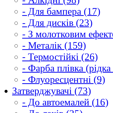
- Для бампера (17)
- Для дисків (23)
- З молотковим ефект
- Металік (159)
- Термостійкі (26)
- Фарба плівка (рідка
- Флуоресцентні (9)
Затверджувачі (73)
- До автоемалей (16)