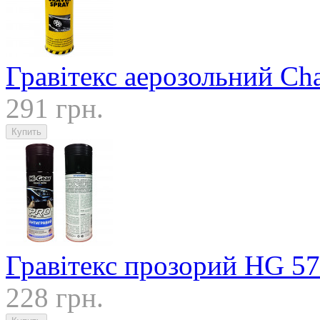
Гравітекс аерозольний C
291 грн.
Гравітекс прозорий HG 5
228 грн.