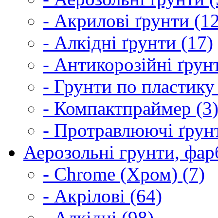
- Акрилові ґрунти (1
- Алкідні ґрунти (17)
- Антикорозійні ґрун
- Грунти по пластику
- Компактпраймер (3
- Протравлюючі ґрунт
Аерозольні грунти, фарб
- Chrome (Хром) (7)
- Акрілові (64)
- Алкідні (98)