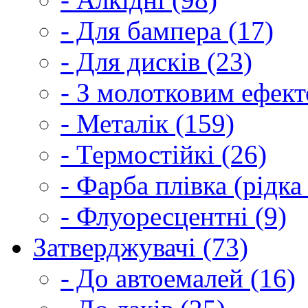
- Для бампера (17)
- Для дисків (23)
- З молотковим ефект
- Металік (159)
- Термостійкі (26)
- Фарба плівка (рідка
- Флуоресцентні (9)
Затверджувачі (73)
- До автоемалей (16)