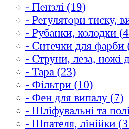
- Пензлі (19)
- Регулятори тиску, 
- Рубанки, колодки (4
- Ситечки для фарби 
- Струни, леза, ножі 
- Тара (23)
- Фільтри (10)
- Фен для випалу (7)
- Шліфувальні та пол
- Шпателя, лінійки (3