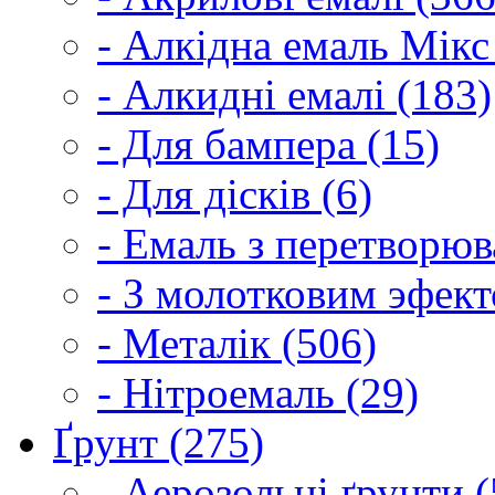
- Алкідна емаль Мікс
- Алкидні емалі (183)
- Для бампера (15)
- Для дісків (6)
- Емаль з перетворюва
- З молотковим эфект
- Металік (506)
- Нітроемаль (29)
Ґрунт (275)
- Аерозольні ґрунти (