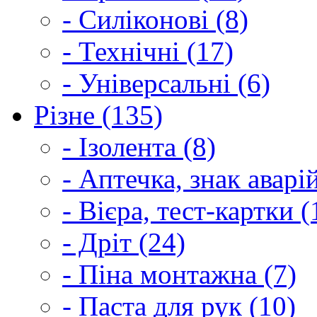
- Силіконові (8)
- Технічні (17)
- Універсальні (6)
Різне (135)
- Ізолента (8)
- Аптечка, знак аварі
- Вієра, тест-картки (
- Дріт (24)
- Піна монтажна (7)
- Паста для рук (10)