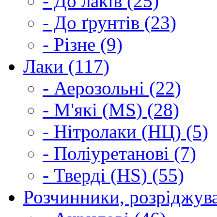
- До лаків (25)
- До ґрунтів (23)
- Різне (9)
Лаки (117)
- Аерозольні (22)
- М'які (MS) (28)
- Нітролаки (НЦ) (5)
- Поліуретанові (7)
- Тверді (HS) (55)
Розчинники, розріджува