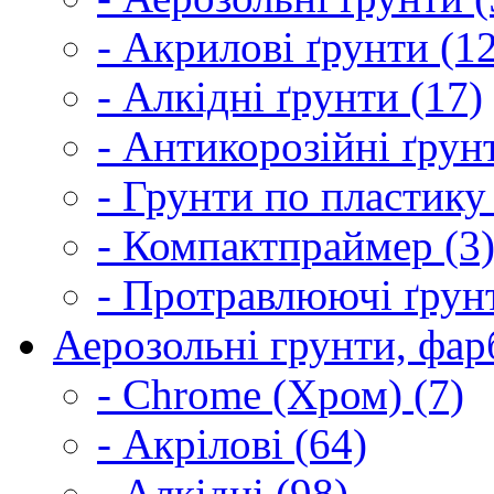
- Акрилові ґрунти (1
- Алкідні ґрунти (17)
- Антикорозійні ґрун
- Грунти по пластику
- Компактпраймер (3
- Протравлюючі ґрунт
Аерозольні грунти, фарб
- Chrome (Хром) (7)
- Акрілові (64)
- Алкідні (98)