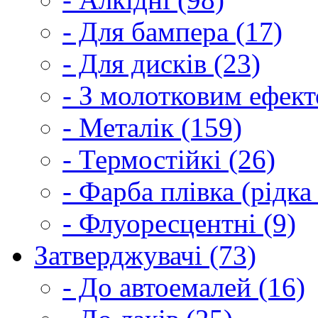
- Для бампера (17)
- Для дисків (23)
- З молотковим ефект
- Металік (159)
- Термостійкі (26)
- Фарба плівка (рідка
- Флуоресцентні (9)
Затверджувачі (73)
- До автоемалей (16)