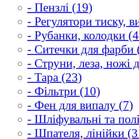
- Пензлі (19)
- Регулятори тиску, 
- Рубанки, колодки (4
- Ситечки для фарби 
- Струни, леза, ножі 
- Тара (23)
- Фільтри (10)
- Фен для випалу (7)
- Шліфувальні та пол
- Шпателя, лінійки (3