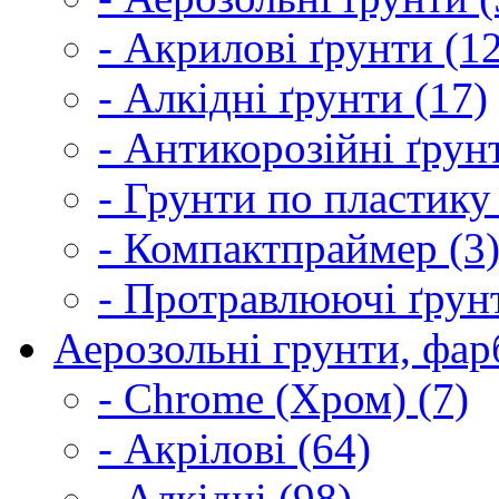
- Акрилові ґрунти (1
- Алкідні ґрунти (17)
- Антикорозійні ґрун
- Грунти по пластику
- Компактпраймер (3
- Протравлюючі ґрунт
Аерозольні грунти, фарб
- Chrome (Хром) (7)
- Акрілові (64)
- Алкідні (98)