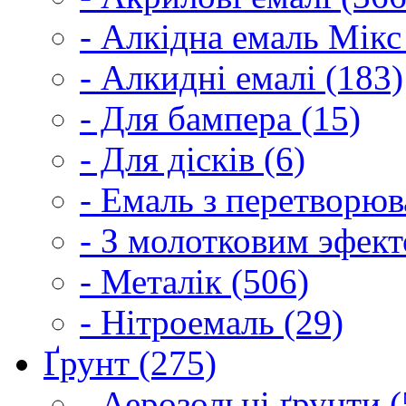
- Алкідна емаль Мікс
- Алкидні емалі (183)
- Для бампера (15)
- Для дісків (6)
- Емаль з перетворюва
- З молотковим эфект
- Металік (506)
- Нітроемаль (29)
Ґрунт (275)
- Аерозольні ґрунти (