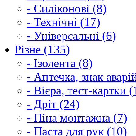
- Силіконові (8)
- Технічні (17)
- Універсальні (6)
Різне (135)
- Ізолента (8)
- Аптечка, знак аварі
- Вієра, тест-картки (
- Дріт (24)
- Піна монтажна (7)
- Паста для рук (10)