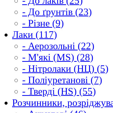
- До лаків (25)
- До ґрунтів (23)
- Різне (9)
Лаки (117)
- Аерозольні (22)
- М'які (MS) (28)
- Нітролаки (НЦ) (5)
- Поліуретанові (7)
- Тверді (HS) (55)
Розчинники, розріджува