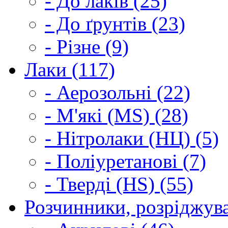
- До лаків (25)
- До ґрунтів (23)
- Різне (9)
Лаки (117)
- Аерозольні (22)
- М'які (MS) (28)
- Нітролаки (НЦ) (5)
- Поліуретанові (7)
- Тверді (HS) (55)
Розчинники, розріджува