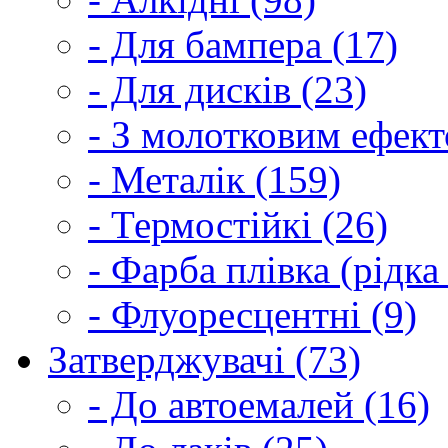
- Для бампера (17)
- Для дисків (23)
- З молотковим ефект
- Металік (159)
- Термостійкі (26)
- Фарба плівка (рідка
- Флуоресцентні (9)
Затверджувачі (73)
- До автоемалей (16)