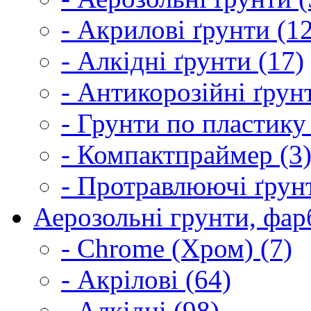
- Акрилові ґрунти (1
- Алкідні ґрунти (17)
- Антикорозійні ґрун
- Грунти по пластику
- Компактпраймер (3
- Протравлюючі ґрунт
Аерозольні грунти, фарб
- Chrome (Хром) (7)
- Акрілові (64)
- Алкідні (98)