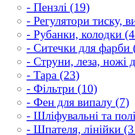
- Пензлі (19)
- Регулятори тиску, 
- Рубанки, колодки (4
- Ситечки для фарби 
- Струни, леза, ножі 
- Тара (23)
- Фільтри (10)
- Фен для випалу (7)
- Шліфувальні та пол
- Шпателя, лінійки (3