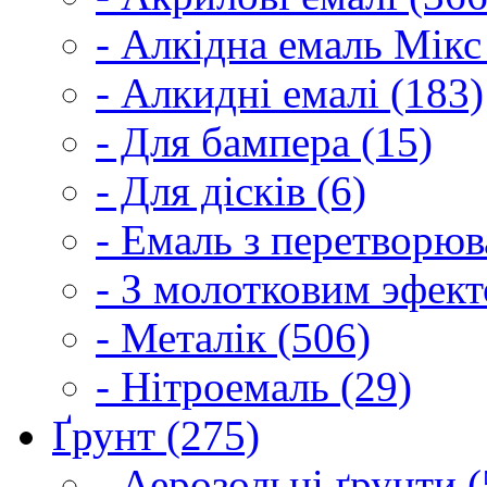
- Алкідна емаль Мікс
- Алкидні емалі (183)
- Для бампера (15)
- Для дісків (6)
- Емаль з перетворюва
- З молотковим эфект
- Металік (506)
- Нітроемаль (29)
Ґрунт (275)
- Аерозольні ґрунти (