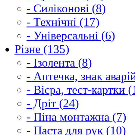
- Силіконові (8)
- Технічні (17)
- Універсальні (6)
Різне (135)
- Ізолента (8)
- Аптечка, знак аварі
- Вієра, тест-картки (
- Дріт (24)
- Піна монтажна (7)
- Паста для рук (10)