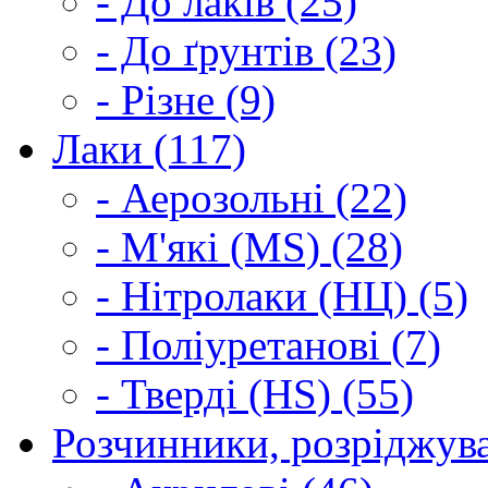
- До лаків (25)
- До ґрунтів (23)
- Різне (9)
Лаки (117)
- Аерозольні (22)
- М'які (MS) (28)
- Нітролаки (НЦ) (5)
- Поліуретанові (7)
- Тверді (HS) (55)
Розчинники, розріджува