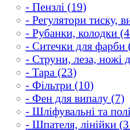
- Пензлі (19)
- Регулятори тиску, 
- Рубанки, колодки (4
- Ситечки для фарби 
- Струни, леза, ножі 
- Тара (23)
- Фільтри (10)
- Фен для випалу (7)
- Шліфувальні та пол
- Шпателя, лінійки (3