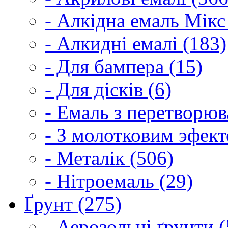
- Алкідна емаль Мікс
- Алкидні емалі (183)
- Для бампера (15)
- Для дісків (6)
- Емаль з перетворюва
- З молотковим эфект
- Металік (506)
- Нітроемаль (29)
Ґрунт (275)
- Аерозольні ґрунти (