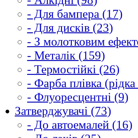
- Для бампера (17)
- Для дисків (23)
- З молотковим ефект
- Металік (159)
- Термостійкі (26)
- Фарба плівка (рідка
- Флуоресцентні (9)
Затверджувачі (73)
- До автоемалей (16)