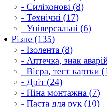
- Силіконові (8)
- Технічні (17)
- Універсальні (6)
Різне (135)
- Ізолента (8)
- Аптечка, знак аварі
- Вієра, тест-картки (
- Дріт (24)
- Піна монтажна (7)
- Паста для рук (10)