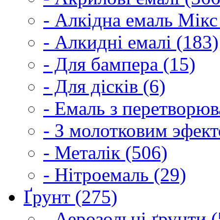
- Алкідна емаль Мікс
- Алкидні емалі (183)
- Для бампера (15)
- Для дісків (6)
- Емаль з перетворюва
- З молотковим эфект
- Металік (506)
- Нітроемаль (29)
Ґрунт (275)
- Аерозольні ґрунти (