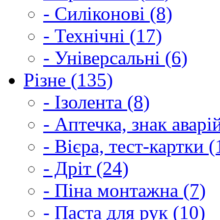
- Силіконові (8)
- Технічні (17)
- Універсальні (6)
Різне (135)
- Ізолента (8)
- Аптечка, знак аварі
- Вієра, тест-картки (
- Дріт (24)
- Піна монтажна (7)
- Паста для рук (10)