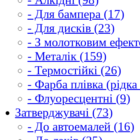
- Для бампера (17)
- Для дисків (23)
- З молотковим ефект
- Металік (159)
- Термостійкі (26)
- Фарба плівка (рідка
- Флуоресцентні (9)
Затверджувачі (73)
- До автоемалей (16)