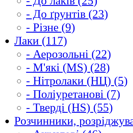
- До лаків (25)
- До ґрунтів (23)
- Різне (9)
Лаки (117)
- Аерозольні (22)
- М'які (MS) (28)
- Нітролаки (НЦ) (5)
- Поліуретанові (7)
- Тверді (HS) (55)
Розчинники, розріджува