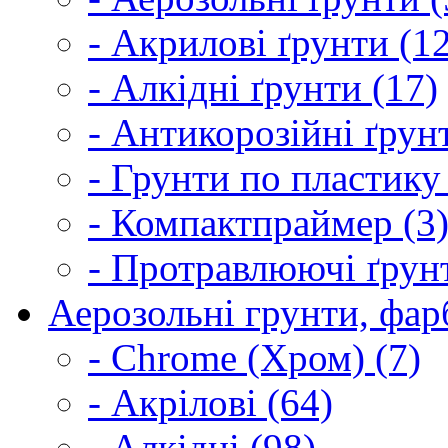
- Акрилові ґрунти (1
- Алкідні ґрунти (17)
- Антикорозійні ґрун
- Грунти по пластику
- Компактпраймер (3
- Протравлюючі ґрунт
Аерозольні грунти, фарб
- Chrome (Хром) (7)
- Акрілові (64)
- Алкідні (98)