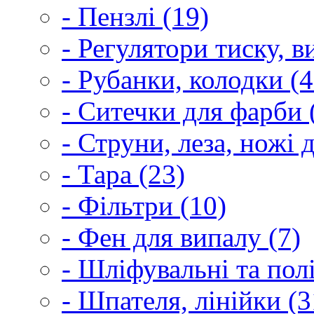
- Пензлі (19)
- Регулятори тиску, 
- Рубанки, колодки (4
- Ситечки для фарби 
- Струни, леза, ножі 
- Тара (23)
- Фільтри (10)
- Фен для випалу (7)
- Шліфувальні та пол
- Шпателя, лінійки (3