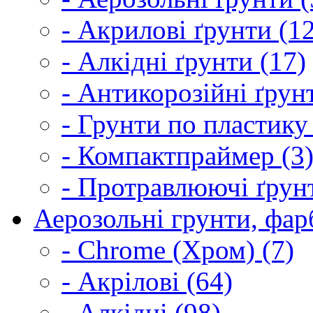
- Акрилові ґрунти (1
- Алкідні ґрунти (17)
- Антикорозійні ґрун
- Грунти по пластику
- Компактпраймер (3
- Протравлюючі ґрунт
Аерозольні грунти, фарб
- Chrome (Хром) (7)
- Акрілові (64)
- Алкідні (98)