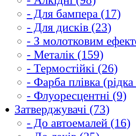
- Для бампера (17)
- Для дисків (23)
- З молотковим ефект
- Металік (159)
- Термостійкі (26)
- Фарба плівка (рідка
- Флуоресцентні (9)
Затверджувачі (73)
- До автоемалей (16)