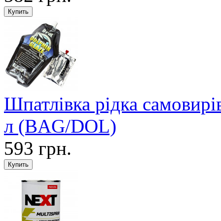
Шпатлівка рідка самови
л (BAG/DOL)
593 грн.