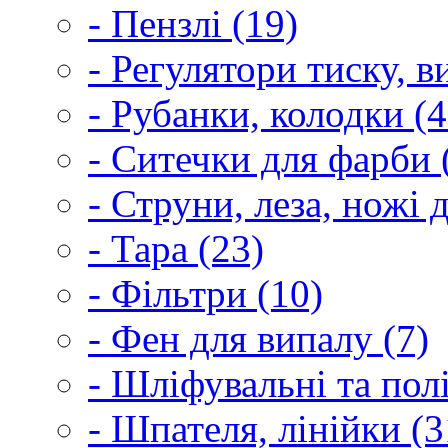
- Пензлі (19)
- Регулятори тиску, 
- Рубанки, колодки (4
- Ситечки для фарби 
- Струни, леза, ножі 
- Тара (23)
- Фільтри (10)
- Фен для випалу (7)
- Шліфувальні та пол
- Шпателя, лінійки (3