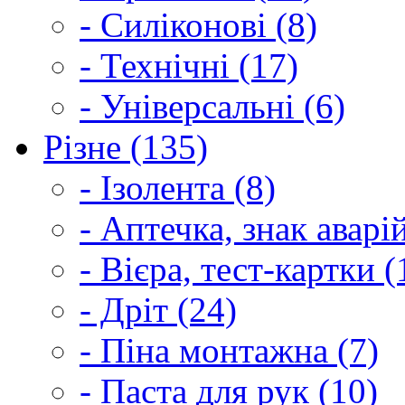
- Силіконові (8)
- Технічні (17)
- Універсальні (6)
Різне (135)
- Ізолента (8)
- Аптечка, знак аварі
- Вієра, тест-картки (
- Дріт (24)
- Піна монтажна (7)
- Паста для рук (10)