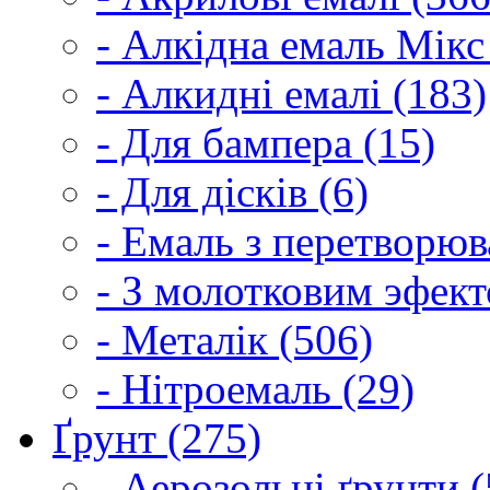
- Алкідна емаль Мікс
- Алкидні емалі (183)
- Для бампера (15)
- Для дісків (6)
- Емаль з перетворюва
- З молотковим эфект
- Металік (506)
- Нітроемаль (29)
Ґрунт (275)
- Аерозольні ґрунти (