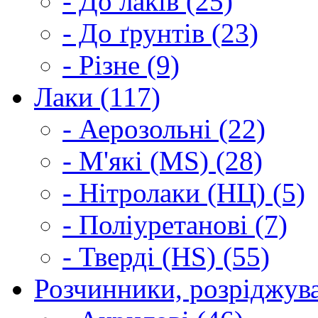
- До лаків (25)
- До ґрунтів (23)
- Різне (9)
Лаки (117)
- Аерозольні (22)
- М'які (MS) (28)
- Нітролаки (НЦ) (5)
- Поліуретанові (7)
- Тверді (HS) (55)
Розчинники, розріджува