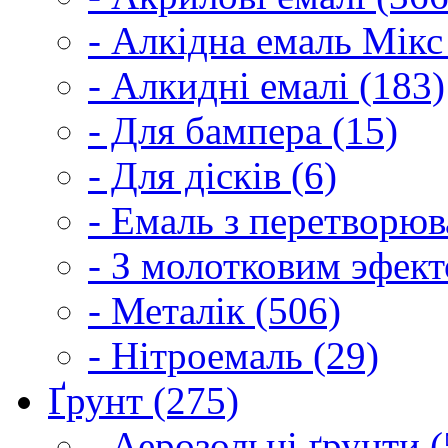
- Алкідна емаль Мікс
- Алкидні емалі (183)
- Для бампера (15)
- Для дісків (6)
- Емаль з перетворюва
- З молотковим эфект
- Металік (506)
- Нітроемаль (29)
Ґрунт (275)
- Аерозольні ґрунти (