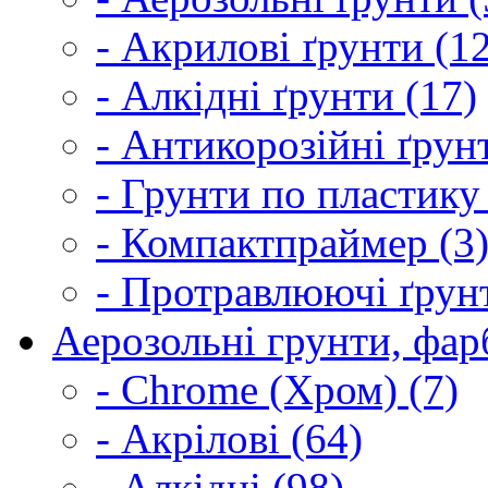
- Акрилові ґрунти (1
- Алкідні ґрунти (17)
- Антикорозійні ґрун
- Грунти по пластику
- Компактпраймер (3
- Протравлюючі ґрунт
Аерозольні грунти, фарб
- Chrome (Хром) (7)
- Акрілові (64)
- Алкідні (98)