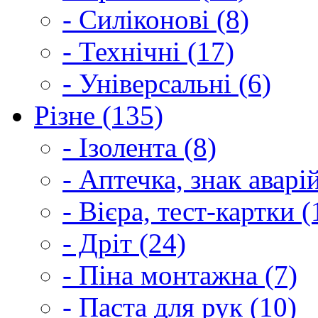
- Силіконові (8)
- Технічні (17)
- Універсальні (6)
Різне (135)
- Ізолента (8)
- Аптечка, знак аварі
- Вієра, тест-картки (
- Дріт (24)
- Піна монтажна (7)
- Паста для рук (10)