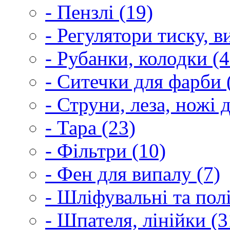
- Пензлі (19)
- Регулятори тиску, 
- Рубанки, колодки (4
- Ситечки для фарби 
- Струни, леза, ножі 
- Тара (23)
- Фільтри (10)
- Фен для випалу (7)
- Шліфувальні та пол
- Шпателя, лінійки (3