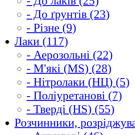
- До лаків (25)
- До ґрунтів (23)
- Різне (9)
Лаки (117)
- Аерозольні (22)
- М'які (MS) (28)
- Нітролаки (НЦ) (5)
- Поліуретанові (7)
- Тверді (HS) (55)
Розчинники, розріджува