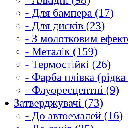
- Для бампера (17)
- Для дисків (23)
- З молотковим ефект
- Металік (159)
- Термостійкі (26)
- Фарба плівка (рідка
- Флуоресцентні (9)
Затверджувачі (73)
- До автоемалей (16)