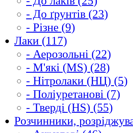
- До лаків (25)
- До ґрунтів (23)
- Різне (9)
Лаки (117)
- Аерозольні (22)
- М'які (MS) (28)
- Нітролаки (НЦ) (5)
- Поліуретанові (7)
- Тверді (HS) (55)
Розчинники, розріджува