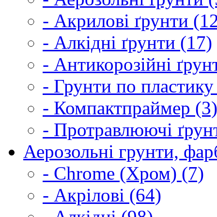
- Акрилові ґрунти (1
- Алкідні ґрунти (17)
- Антикорозійні ґрун
- Грунти по пластику
- Компактпраймер (3
- Протравлюючі ґрунт
Аерозольні грунти, фарб
- Chrome (Хром) (7)
- Акрілові (64)
- Алкідні (98)