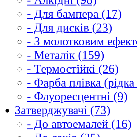
- Для бампера (17)
- Для дисків (23)
- З молотковим ефект
- Металік (159)
- Термостійкі (26)
- Фарба плівка (рідка
- Флуоресцентні (9)
Затверджувачі (73)
- До автоемалей (16)