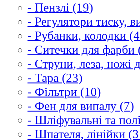
- Пензлі (19)
- Регулятори тиску, 
- Рубанки, колодки (4
- Ситечки для фарби 
- Струни, леза, ножі 
- Тара (23)
- Фільтри (10)
- Фен для випалу (7)
- Шліфувальні та пол
- Шпателя, лінійки (3