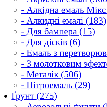
- Алкідна емаль Мікс
- Алкидні емалі (183)
- Для бампера (15)
- Для дісків (6)
- Емаль з перетворюва
- З молотковим эфект
- Металік (506)
- Нітроемаль (29)
Ґрунт (275)
- Аерозольні ґрунти (