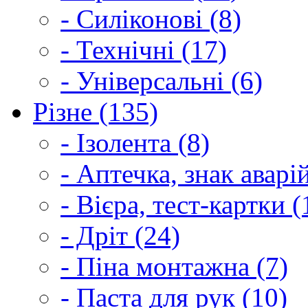
- Силіконові (8)
- Технічні (17)
- Універсальні (6)
Різне (135)
- Ізолента (8)
- Аптечка, знак аварі
- Вієра, тест-картки (
- Дріт (24)
- Піна монтажна (7)
- Паста для рук (10)