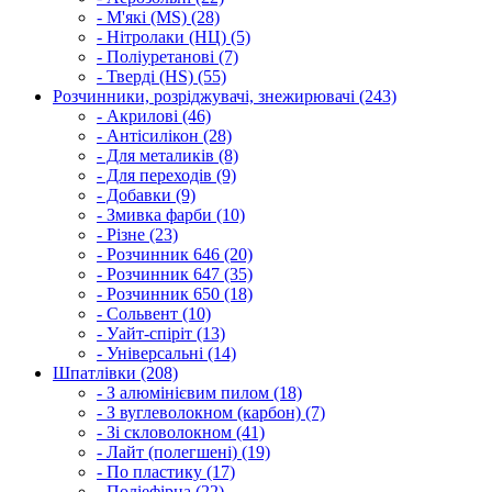
- М'які (MS) (28)
- Нітролаки (НЦ) (5)
- Поліуретанові (7)
- Тверді (HS) (55)
Розчинники, розріджувачі, знежирювачі (243)
- Акрилові (46)
- Антісилікон (28)
- Для металиків (8)
- Для переходів (9)
- Добавки (9)
- Змивка фарби (10)
- Різне (23)
- Розчинник 646 (20)
- Розчинник 647 (35)
- Розчинник 650 (18)
- Сольвент (10)
- Уайт-спіріт (13)
- Універсальні (14)
Шпатлівки (208)
- З алюмінієвим пилом (18)
- З вуглеволокном (карбон) (7)
- Зі скловолокном (41)
- Лайт (полегшені) (19)
- По пластику (17)
- Поліефірна (22)