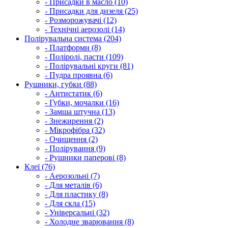
- Присадки в масло (10)
- Присадки для дизеля (25)
- Розморожувачі (12)
- Технічні аерозолі (14)
Полірувальна система (204)
- Платформи (8)
- Поліролі, пасти (109)
- Полірувальні круги (81)
- Пудра проявна (6)
Рушники, губки (88)
- Антистатик (6)
- Губки, мочалки (16)
- Замша штучна (13)
- Знежирення (2)
- Мікрофібра (32)
- Очищення (2)
- Полірування (9)
- Рушники паперові (8)
Клеї (76)
- Аерозольні (7)
- Для металів (6)
- Для пластику (8)
- Для скла (15)
- Універсальні (32)
- Холодне зварювання (8)