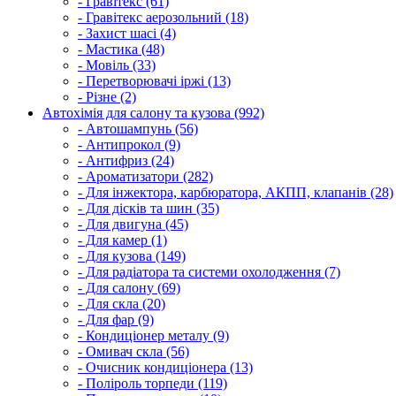
- Гравітекс (61)
- Гравітекс аерозольний (18)
- Захист шасі (4)
- Мастика (48)
- Мовіль (33)
- Перетворювачі іржі (13)
- Різне (2)
Автохімія для салону та кузова (992)
- Автошампунь (56)
- Антипрокол (9)
- Антифриз (24)
- Ароматизатори (282)
- Для інжектора, карбюратора, АКПП, клапанів (28)
- Для дісків та шин (35)
- Для двигуна (45)
- Для камер (1)
- Для кузова (149)
- Для радіатора та системи охолодження (7)
- Для салону (69)
- Для скла (20)
- Для фар (9)
- Кондиціонер металу (9)
- Омивач скла (56)
- Очисник кондиціонера (13)
- Поліроль торпеди (119)