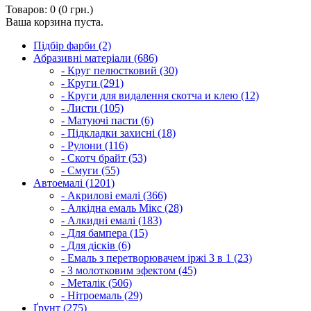
Товаров: 0 (0 грн.)
Ваша корзина пуста.
Підбір фарби (2)
Абразивні матеріали (686)
- Круг пелюстковий (30)
- Круги (291)
- Круги для видалення скотча и клею (12)
- Листи (105)
- Матуючі пасти (6)
- Підкладки захисні (18)
- Рулони (116)
- Скотч брайт (53)
- Смуги (55)
Автоемалі (1201)
- Акрилові емалі (366)
- Алкідна емаль Мікс (28)
- Алкидні емалі (183)
- Для бампера (15)
- Для дісків (6)
- Емаль з перетворювачем іржі 3 в 1 (23)
- З молотковим эфектом (45)
- Металік (506)
- Нітроемаль (29)
Ґрунт (275)