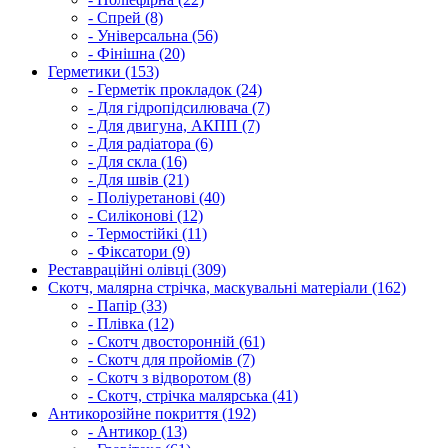
- Спрей (8)
- Універсальна (56)
- Фінішна (20)
Герметики (153)
- Герметік прокладок (24)
- Для гідропідсилювача (7)
- Для двигуна, АКПП (7)
- Для радіатора (6)
- Для скла (16)
- Для швів (21)
- Поліуретанові (40)
- Силіконові (12)
- Термостійкі (11)
- Фіксатори (9)
Реставраційні олівці (309)
Скотч, малярна стрічка, маскувальні матеріали (162)
- Папір (33)
- Плівка (12)
- Скотч двосторонній (61)
- Скотч для пройомів (7)
- Скотч з відворотом (8)
- Скотч, стрічка малярська (41)
Антикорозійне покриття (192)
- Антикор (13)