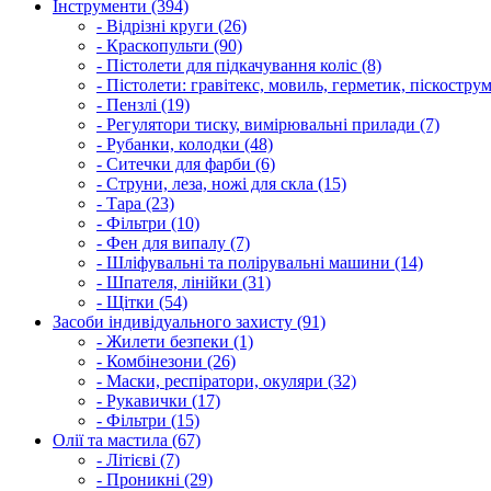
Інструменти (394)
- Відрізні круги (26)
- Краскопульти (90)
- Пістолети для підкачування коліс (8)
- Пістолети: гравітекс, мовиль, герметик, піскострум
- Пензлі (19)
- Регулятори тиску, вимірювальні прилади (7)
- Рубанки, колодки (48)
- Ситечки для фарби (6)
- Струни, леза, ножі для скла (15)
- Тара (23)
- Фільтри (10)
- Фен для випалу (7)
- Шліфувальні та полірувальні машини (14)
- Шпателя, лінійки (31)
- Щітки (54)
Засоби індивідуального захисту (91)
- Жилети безпеки (1)
- Комбінезони (26)
- Маски, респіратори, окуляри (32)
- Рукавички (17)
- Фільтри (15)
Олії та мастила (67)
- Літієві (7)
- Проникні (29)