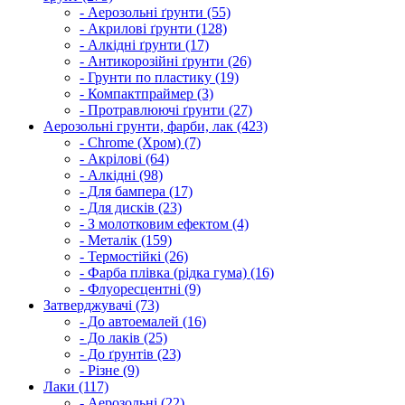
- Аерозольні ґрунти (55)
- Акрилові ґрунти (128)
- Алкідні ґрунти (17)
- Антикорозійні ґрунти (26)
- Грунти по пластику (19)
- Компактпраймер (3)
- Протравлюючі ґрунти (27)
Аерозольні грунти, фарби, лак (423)
- Chrome (Хром) (7)
- Акрілові (64)
- Алкідні (98)
- Для бампера (17)
- Для дисків (23)
- З молотковим ефектом (4)
- Металік (159)
- Термостійкі (26)
- Фарба плівка (рідка гума) (16)
- Флуоресцентні (9)
Затверджувачі (73)
- До автоемалей (16)
- До лаків (25)
- До ґрунтів (23)
- Різне (9)
Лаки (117)
- Аерозольні (22)