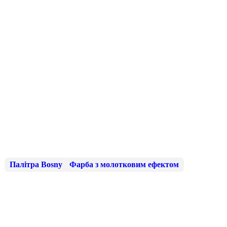
Палітра Bosny
Фарба з молотковим ефектом