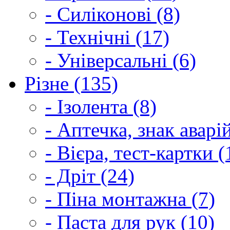
- Силіконові (8)
- Технічні (17)
- Універсальні (6)
Різне (135)
- Ізолента (8)
- Аптечка, знак аварі
- Вієра, тест-картки (
- Дріт (24)
- Піна монтажна (7)
- Паста для рук (10)