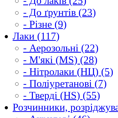
- До лаків (25)
- До ґрунтів (23)
- Різне (9)
Лаки (117)
- Аерозольні (22)
- М'які (MS) (28)
- Нітролаки (НЦ) (5)
- Поліуретанові (7)
- Тверді (HS) (55)
Розчинники, розріджува