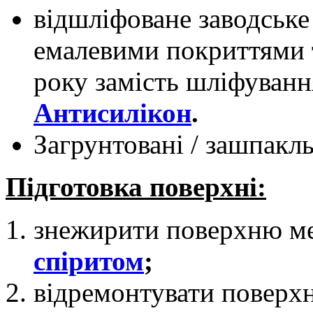
відшліфоване заводське
емалевими покриттями т
року замість шліфуван
Антисилікон
.
Загрунтовані / зашпакль
Підготовка поверхні:
знежирити поверхню м
спіритом
;
відремонтувати поверх