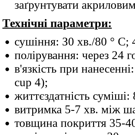
заґрунтувати акриловим
Технічні параметри:
сушіння: З0 хв./80 ° С; 
полірування: через 24 г
в'язкість при нанесенні
cup 4);
життєздатність суміші: 
витримка 5-7 хв. між ш
товщина покриття 35-40