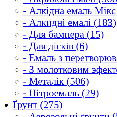
- Алкідна емаль Мікс
- Алкидні емалі (183)
- Для бампера (15)
- Для дісків (6)
- Емаль з перетворюва
- З молотковим эфект
- Металік (506)
- Нітроемаль (29)
Ґрунт (275)
- Аерозольні ґрунти (