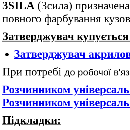
3SILA
(3сила) призначена
повного фарбування кузов
Затверджувач купується
Затверджувач акрилов
до робочої в'яз
При потребі
Розчинником універсаль
Розчинником універсаль
Підкладки: