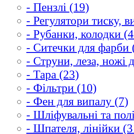
- Пензлі (19)
- Регулятори тиску, 
- Рубанки, колодки (4
- Ситечки для фарби 
- Струни, леза, ножі 
- Тара (23)
- Фільтри (10)
- Фен для випалу (7)
- Шліфувальні та пол
- Шпателя, лінійки (3