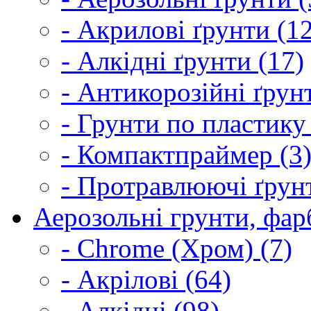
- Акрилові ґрунти (1
- Алкідні ґрунти (17)
- Антикорозійні ґрун
- Грунти по пластику
- Компактпраймер (3
- Протравлюючі ґрунт
Аерозольні грунти, фарб
- Chrome (Хром) (7)
- Акрілові (64)
- Алкідні (98)