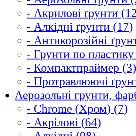
- Акрилові ґрунти (1
- Алкідні ґрунти (17)
- Антикорозійні ґрун
- Грунти по пластику
- Компактпраймер (3
- Протравлюючі ґрунт
Аерозольні грунти, фарб
- Chrome (Хром) (7)
- Акрілові (64)
- Алкідні (98)