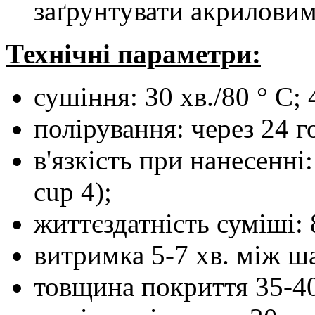
заґрунтувати акриловим
Технічні параметри:
сушіння: З0 хв./80 ° С; 
полірування: через 24 г
в'язкість при нанесенні
cup 4);
життєздатність суміші: 
витримка 5-7 хв. між ш
товщина покриття 35-40