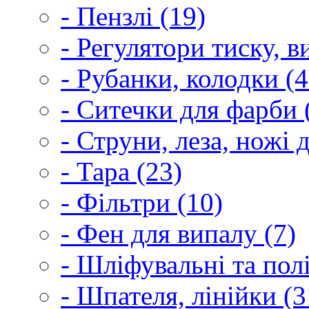
- Пензлі (19)
- Регулятори тиску, 
- Рубанки, колодки (4
- Ситечки для фарби 
- Струни, леза, ножі 
- Тара (23)
- Фільтри (10)
- Фен для випалу (7)
- Шліфувальні та пол
- Шпателя, лінійки (3