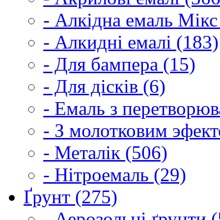
- Алкідна емаль Мікс
- Алкидні емалі (183)
- Для бампера (15)
- Для дісків (6)
- Емаль з перетворюва
- З молотковим эфект
- Металік (506)
- Нітроемаль (29)
Ґрунт (275)
- Аерозольні ґрунти (