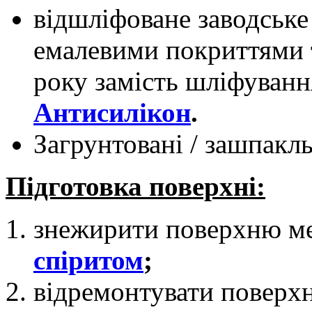
відшліфоване заводське
емалевими покриттями т
року замість шліфуван
Антисилікон
.
Загрунтовані / зашпакль
Підготовка поверхні:
знежирити поверхню м
спіритом
;
відремонтувати поверх