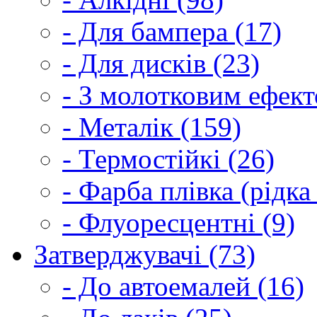
- Для бампера (17)
- Для дисків (23)
- З молотковим ефект
- Металік (159)
- Термостійкі (26)
- Фарба плівка (рідка
- Флуоресцентні (9)
Затверджувачі (73)
- До автоемалей (16)