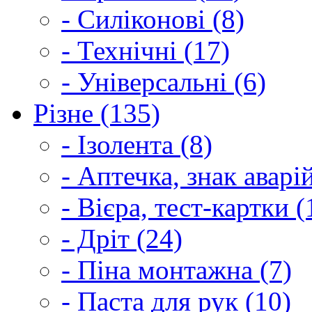
- Силіконові (8)
- Технічні (17)
- Універсальні (6)
Різне (135)
- Ізолента (8)
- Аптечка, знак аварі
- Вієра, тест-картки (
- Дріт (24)
- Піна монтажна (7)
- Паста для рук (10)