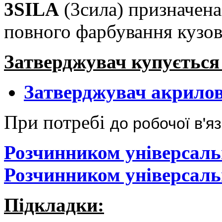
3SILA
(3сила) призначена
повного фарбування кузов
Затверджувач купується
Затверджувач акрилов
до робочої в'яз
При потребі
Розчинником універсаль
Розчинником універсаль
Підкладки: