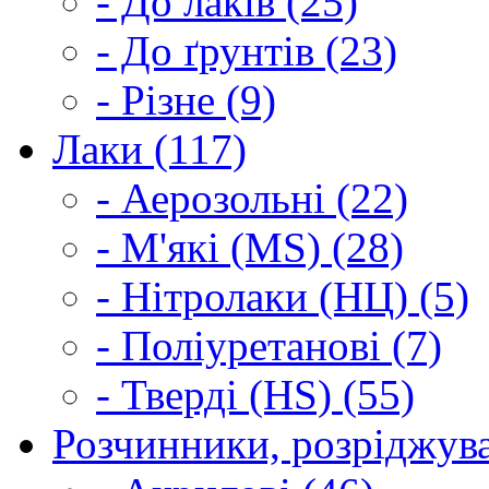
- До лаків (25)
- До ґрунтів (23)
- Різне (9)
Лаки (117)
- Аерозольні (22)
- М'які (MS) (28)
- Нітролаки (НЦ) (5)
- Поліуретанові (7)
- Тверді (HS) (55)
Розчинники, розріджува