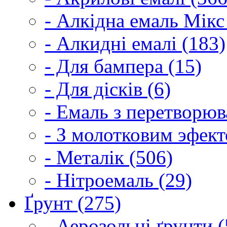
- Алкідна емаль Мікс
- Алкидні емалі (183)
- Для бампера (15)
- Для дісків (6)
- Емаль з перетворюва
- З молотковим эфект
- Металік (506)
- Нітроемаль (29)
Ґрунт (275)
- Аерозольні ґрунти (