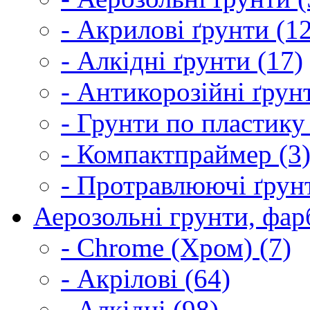
- Акрилові ґрунти (1
- Алкідні ґрунти (17)
- Антикорозійні ґрун
- Грунти по пластику
- Компактпраймер (3
- Протравлюючі ґрунт
Аерозольні грунти, фарб
- Chrome (Хром) (7)
- Акрілові (64)
- Алкідні (98)