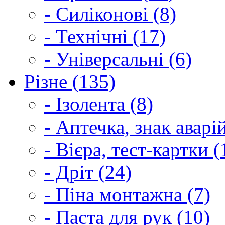
- Силіконові (8)
- Технічні (17)
- Універсальні (6)
Різне (135)
- Ізолента (8)
- Аптечка, знак аварі
- Вієра, тест-картки (
- Дріт (24)
- Піна монтажна (7)
- Паста для рук (10)