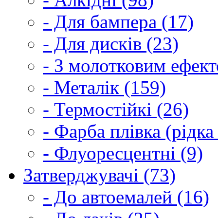
- Для бампера (17)
- Для дисків (23)
- З молотковим ефект
- Металік (159)
- Термостійкі (26)
- Фарба плівка (рідка
- Флуоресцентні (9)
Затверджувачі (73)
- До автоемалей (16)