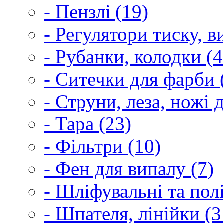
- Пензлі (19)
- Регулятори тиску, 
- Рубанки, колодки (4
- Ситечки для фарби 
- Струни, леза, ножі 
- Тара (23)
- Фільтри (10)
- Фен для випалу (7)
- Шліфувальні та пол
- Шпателя, лінійки (3