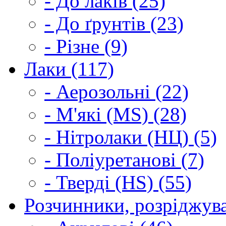
- До лаків (25)
- До ґрунтів (23)
- Різне (9)
Лаки (117)
- Аерозольні (22)
- М'які (MS) (28)
- Нітролаки (НЦ) (5)
- Поліуретанові (7)
- Тверді (HS) (55)
Розчинники, розріджува