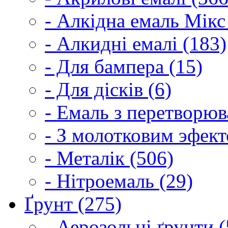
- Алкідна емаль Мікс
- Алкидні емалі (183)
- Для бампера (15)
- Для дісків (6)
- Емаль з перетворюва
- З молотковим эфект
- Металік (506)
- Нітроемаль (29)
Ґрунт (275)
- Аерозольні ґрунти (