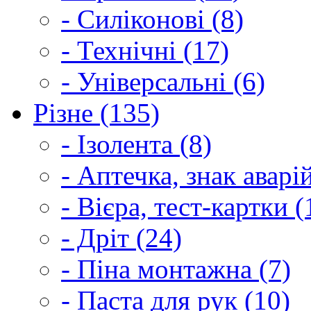
- Силіконові (8)
- Технічні (17)
- Універсальні (6)
Різне (135)
- Ізолента (8)
- Аптечка, знак аварі
- Вієра, тест-картки (
- Дріт (24)
- Піна монтажна (7)
- Паста для рук (10)