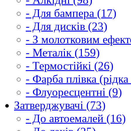
- Для бампера (17)
- Для дисків (23)
- З молотковим ефект
- Металік (159)
- Термостійкі (26)
- Фарба плівка (рідка
- Флуоресцентні (9)
Затверджувачі (73)
- До автоемалей (16)