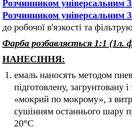
Розчинником універсальним 3
Розчинником універсальним 3
до робочої в'язкості та фільтрую
Фарба розбавляється 1:1 (1л. 
НАНЕСІННЯ:
емаль наносять методом пне
підготовлену, загрунтовану 
«мокрий по мокрому», з вит
сушінням останнього шару п
20°С