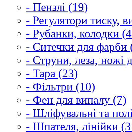
- Пензлі (19)
- Регулятори тиску, 
- Рубанки, колодки (4
- Ситечки для фарби 
- Струни, леза, ножі 
- Тара (23)
- Фільтри (10)
- Фен для випалу (7)
- Шліфувальні та пол
- Шпателя, лінійки (3