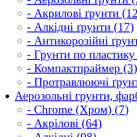
- Акрилові ґрунти (1
- Алкідні ґрунти (17)
- Антикорозійні ґрун
- Грунти по пластику
- Компактпраймер (3
- Протравлюючі ґрунт
Аерозольні грунти, фарб
- Chrome (Хром) (7)
- Акрілові (64)
- Алкідні (98)