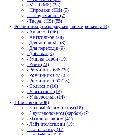
- М'які (MS) (28)
- Нітролаки (НЦ) (5)
- Поліуретанові (7)
- Тверді (HS) (55)
Розчинники, розріджувачі, знежирювачі (243)
- Акрилові (46)
- Антісилікон (28)
- Для металиків (8)
- Для переходів (9)
- Добавки (9)
- Змивка фарби (10)
- Різне (23)
- Розчинник 646 (20)
- Розчинник 647 (35)
- Розчинник 650 (18)
- Сольвент (10)
- Уайт-спіріт (13)
- Універсальні (14)
Шпатлівки (208)
- З алюмінієвим пилом (18)
- З вуглеволокном (карбон) (7)
- Зі скловолокном (41)
- Лайт (полегшені) (19)
- По пластику (17)
- Поліефірна (22)