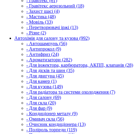
- Гравітекс (61)
- Гравітекс аерозольний (18)
- Захист шасі (4)
- Мастика (48)
- Мовіль (33)
- Перетворювачі іржі (13)
- Різне (2)
Автохімія для салону та кузова (992)
- Автошампунь (56)
- Антипрокол (9)
- Антифриз (24)
- Ароматизатори (282)
- Для інжектора, карбюратора, АКПП, клапанів (28)
- Для дісків та шин (35)
- Для двигуна (45)
- Для камер (1)
- Для кузова (149)
- Для радіатора та системи охолодження (7)
- Для салону (69)
- Для скла (20)
- Для фар (9)
- Кондиціонер металу (9)
- Омивач скла (56)
- Очисник кондиціонера (13)
- Поліроль торпеди (119)