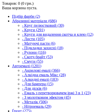
Товаров: 0 (0 грн.)
Ваша корзина пуста.
Підбір фарби (2)
Абразивні матеріали (686)
- Круг пелюстковий (30)
- Круги (291)
- Круги для видалення скотча и клею (12)
- Листи (105)
- Матуючі пасти (6)
- Підкладки захисні (18)
- Рулони (116)
- Скотч брайт (53)
- Смуги (55)
Автоемалі (1201)
- Акрилові емалі (366)
- Алкідна емаль Мікс (28)
- Алкидні емалі (183)
- Для бампера (15)
- Для дісків (6)
- Емаль з перетворювачем іржі 3 в 1 (23)
- З молотковим эфектом (45)
- Металік (506)
- Нітроемаль (29)
Ґрунт (275)