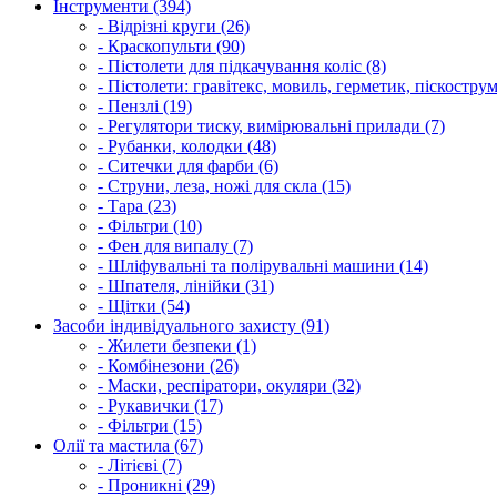
Інструменти (394)
- Відрізні круги (26)
- Краскопульти (90)
- Пістолети для підкачування коліс (8)
- Пістолети: гравітекс, мовиль, герметик, піскострум
- Пензлі (19)
- Регулятори тиску, вимірювальні прилади (7)
- Рубанки, колодки (48)
- Ситечки для фарби (6)
- Струни, леза, ножі для скла (15)
- Тара (23)
- Фільтри (10)
- Фен для випалу (7)
- Шліфувальні та полірувальні машини (14)
- Шпателя, лінійки (31)
- Щітки (54)
Засоби індивідуального захисту (91)
- Жилети безпеки (1)
- Комбінезони (26)
- Маски, респіратори, окуляри (32)
- Рукавички (17)
- Фільтри (15)
Олії та мастила (67)
- Літієві (7)
- Проникні (29)