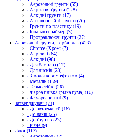
- Аерозольні ґрунти (55)
- Акрилові ґрунти (128)
- Алкідні ґрунти (17)
- Антикорозійні ґрунти (26)
- Грунти по пластику (19)
- Компактпраймер (3)
- Протравлюючі ґрунти (27)
Аерозольні грунти, фарби, лак (423)
- Chrome (Хром) (7)
- Акрілові (64)
- Алкідні (98)
- Для бампера (17)
- Для дисків (23)
- З молотковим ефектом (4)
- Металік (159)
- Термостійкі (26)
- Фарба плівка (рідка гума) (16)
- Флуоресцентні (9)
Затверджувачі (73)
- До автоемалей (16)
- До лаків (25)
- До ґрунтів (23)
- Різне (9)
Лаки (117)
- Аерозольні (22)