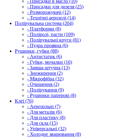
- Присадки в масло (10)
- Присадки для дизеля (25)
- Розморожувачі (12)
- Технічні аерозолі (14)
Полірувальна система (204)
- Платформи (8)
- Поліролі, пасти (109)
- Полірувальні круги (81)
- Пудра проявна (6)
Рушники, губки (88)
- Антистатик (6)
- Губки, мочалки (16)
- Замша штучна (13)
- Знежирення (2)
- Мікрофібра (32)
- Очищення (2)
- Полірування (9)
- Рушники паперові (8)
Клеї (76)
- Аерозольні (7)
- Для металів (6)
- Для пластику (8)
- Для скла (15)
- Універсальні (32)
- Холодне зварювання (8)