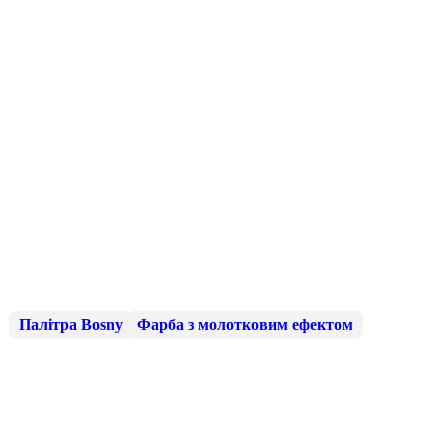
Палітра Bosny
Фарба з молотковим ефектом