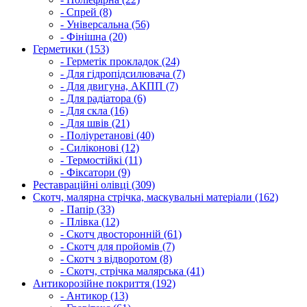
- Спрей (8)
- Універсальна (56)
- Фінішна (20)
Герметики (153)
- Герметік прокладок (24)
- Для гідропідсилювача (7)
- Для двигуна, АКПП (7)
- Для радіатора (6)
- Для скла (16)
- Для швів (21)
- Поліуретанові (40)
- Силіконові (12)
- Термостійкі (11)
- Фіксатори (9)
Реставраційні олівці (309)
Скотч, малярна стрічка, маскувальні матеріали (162)
- Папір (33)
- Плівка (12)
- Скотч двосторонній (61)
- Скотч для пройомів (7)
- Скотч з відворотом (8)
- Скотч, стрічка малярська (41)
Антикорозійне покриття (192)
- Антикор (13)