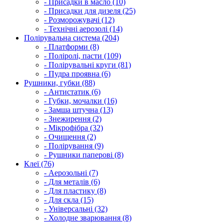
- Присадки в масло (10)
- Присадки для дизеля (25)
- Розморожувачі (12)
- Технічні аерозолі (14)
Полірувальна система (204)
- Платформи (8)
- Поліролі, пасти (109)
- Полірувальні круги (81)
- Пудра проявна (6)
Рушники, губки (88)
- Антистатик (6)
- Губки, мочалки (16)
- Замша штучна (13)
- Знежирення (2)
- Мікрофібра (32)
- Очищення (2)
- Полірування (9)
- Рушники паперові (8)
Клеї (76)
- Аерозольні (7)
- Для металів (6)
- Для пластику (8)
- Для скла (15)
- Універсальні (32)
- Холодне зварювання (8)