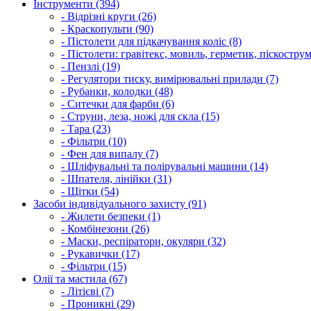
Інструменти (394)
- Відрізні круги (26)
- Краскопульти (90)
- Пістолети для підкачування коліс (8)
- Пістолети: гравітекс, мовиль, герметик, піскострум
- Пензлі (19)
- Регулятори тиску, вимірювальні прилади (7)
- Рубанки, колодки (48)
- Ситечки для фарби (6)
- Струни, леза, ножі для скла (15)
- Тара (23)
- Фільтри (10)
- Фен для випалу (7)
- Шліфувальні та полірувальні машини (14)
- Шпателя, лінійки (31)
- Щітки (54)
Засоби індивідуального захисту (91)
- Жилети безпеки (1)
- Комбінезони (26)
- Маски, респіратори, окуляри (32)
- Рукавички (17)
- Фільтри (15)
Олії та мастила (67)
- Літієві (7)
- Проникні (29)