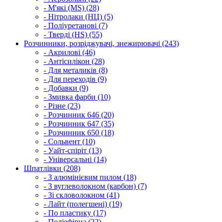
- М'які (MS) (28)
- Нітролаки (НЦ) (5)
- Поліуретанові (7)
- Тверді (HS) (55)
Розчинники, розріджувачі, знежирювачі (243)
- Акрилові (46)
- Антісилікон (28)
- Для металиків (8)
- Для переходів (9)
- Добавки (9)
- Змивка фарби (10)
- Різне (23)
- Розчинник 646 (20)
- Розчинник 647 (35)
- Розчинник 650 (18)
- Сольвент (10)
- Уайт-спіріт (13)
- Універсальні (14)
Шпатлівки (208)
- З алюмінієвим пилом (18)
- З вуглеволокном (карбон) (7)
- Зі скловолокном (41)
- Лайт (полегшені) (19)
- По пластику (17)
- Поліефірна (22)