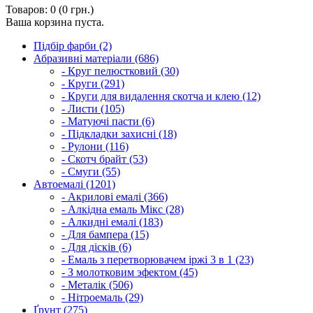
Товаров: 0 (0 грн.)
Ваша корзина пуста.
Підбір фарби (2)
Абразивні матеріали (686)
- Круг пелюстковий (30)
- Круги (291)
- Круги для видалення скотча и клею (12)
- Листи (105)
- Матуючі пасти (6)
- Підкладки захисні (18)
- Рулони (116)
- Скотч брайт (53)
- Смуги (55)
Автоемалі (1201)
- Акрилові емалі (366)
- Алкідна емаль Мікс (28)
- Алкидні емалі (183)
- Для бампера (15)
- Для дісків (6)
- Емаль з перетворювачем іржі 3 в 1 (23)
- З молотковим эфектом (45)
- Металік (506)
- Нітроемаль (29)
Ґрунт (275)