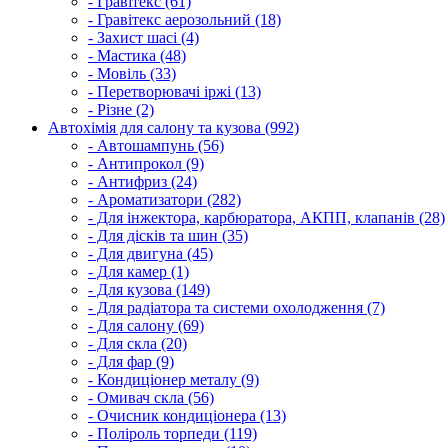
- Гравітекс (61)
- Гравітекс аерозольний (18)
- Захист шасі (4)
- Мастика (48)
- Мовіль (33)
- Перетворювачі іржі (13)
- Різне (2)
Автохімія для салону та кузова (992)
- Автошампунь (56)
- Антипрокол (9)
- Антифриз (24)
- Ароматизатори (282)
- Для інжектора, карбюратора, АКПП, клапанів (28)
- Для дісків та шин (35)
- Для двигуна (45)
- Для камер (1)
- Для кузова (149)
- Для радіатора та системи охолодження (7)
- Для салону (69)
- Для скла (20)
- Для фар (9)
- Кондиціонер металу (9)
- Омивач скла (56)
- Очисник кондиціонера (13)
- Поліроль торпеди (119)