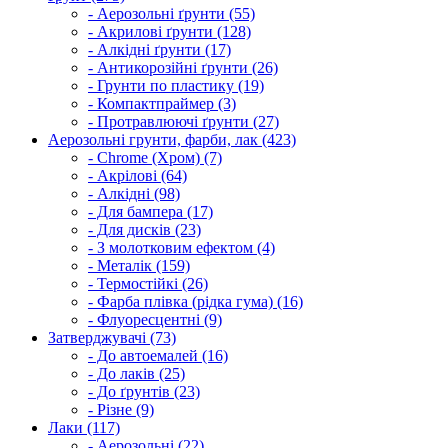
- Аерозольні ґрунти (55)
- Акрилові ґрунти (128)
- Алкідні ґрунти (17)
- Антикорозійні ґрунти (26)
- Грунти по пластику (19)
- Компактпраймер (3)
- Протравлюючі ґрунти (27)
Аерозольні грунти, фарби, лак (423)
- Chrome (Хром) (7)
- Акрілові (64)
- Алкідні (98)
- Для бампера (17)
- Для дисків (23)
- З молотковим ефектом (4)
- Металік (159)
- Термостійкі (26)
- Фарба плівка (рідка гума) (16)
- Флуоресцентні (9)
Затверджувачі (73)
- До автоемалей (16)
- До лаків (25)
- До ґрунтів (23)
- Різне (9)
Лаки (117)
- Аерозольні (22)