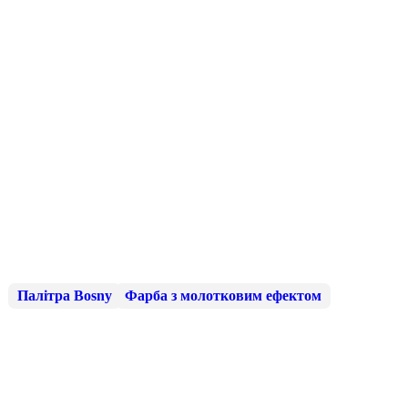
Палітра Bosny
Фарба з молотковим ефектом