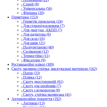
- Спрей (8)
- Універсальна (56)
- Фінішна (20)
Герметики (153)
- Герметік прокладок (24)
- Для гідропідсилювача (7)
- Для двигуна, АКПП (7)
- Для радіатора (6)
- Для скла (16)
- Для швів (21)
- Поліуретанові (40)
- Силіконові (12)
- Термостійкі (11)
- Фіксатори (9)
Реставраційні олівці (309)
Скотч, малярна стрічка, маскувальні матеріали (162)
- Папір (33)
- Плівка (12)
- Скотч двосторонній (61)
- Скотч для пройомів (7)
- Скотч з відворотом (8)
- Скотч, стрічка малярська (41)
Антикорозійне покриття (192)
- Антикор (13)