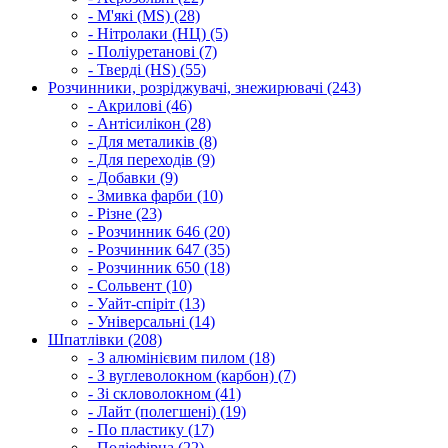
- М'які (MS) (28)
- Нітролаки (НЦ) (5)
- Поліуретанові (7)
- Тверді (HS) (55)
Розчинники, розріджувачі, знежирювачі (243)
- Акрилові (46)
- Антісилікон (28)
- Для металиків (8)
- Для переходів (9)
- Добавки (9)
- Змивка фарби (10)
- Різне (23)
- Розчинник 646 (20)
- Розчинник 647 (35)
- Розчинник 650 (18)
- Сольвент (10)
- Уайт-спіріт (13)
- Універсальні (14)
Шпатлівки (208)
- З алюмінієвим пилом (18)
- З вуглеволокном (карбон) (7)
- Зі скловолокном (41)
- Лайт (полегшені) (19)
- По пластику (17)
- Поліефірна (22)