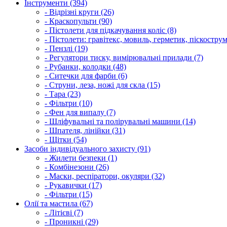
Інструменти (394)
- Відрізні круги (26)
- Краскопульти (90)
- Пістолети для підкачування коліс (8)
- Пістолети: гравітекс, мовиль, герметик, піскострум
- Пензлі (19)
- Регулятори тиску, вимірювальні прилади (7)
- Рубанки, колодки (48)
- Ситечки для фарби (6)
- Струни, леза, ножі для скла (15)
- Тара (23)
- Фільтри (10)
- Фен для випалу (7)
- Шліфувальні та полірувальні машини (14)
- Шпателя, лінійки (31)
- Щітки (54)
Засоби індивідуального захисту (91)
- Жилети безпеки (1)
- Комбінезони (26)
- Маски, респіратори, окуляри (32)
- Рукавички (17)
- Фільтри (15)
Олії та мастила (67)
- Літієві (7)
- Проникні (29)