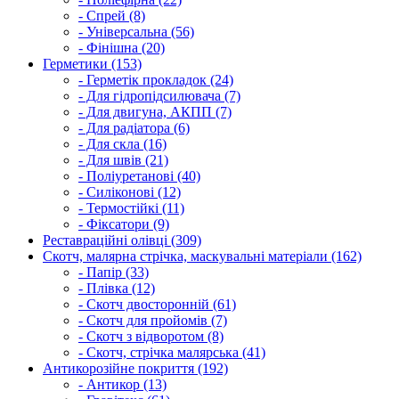
- Спрей (8)
- Універсальна (56)
- Фінішна (20)
Герметики (153)
- Герметік прокладок (24)
- Для гідропідсилювача (7)
- Для двигуна, АКПП (7)
- Для радіатора (6)
- Для скла (16)
- Для швів (21)
- Поліуретанові (40)
- Силіконові (12)
- Термостійкі (11)
- Фіксатори (9)
Реставраційні олівці (309)
Скотч, малярна стрічка, маскувальні матеріали (162)
- Папір (33)
- Плівка (12)
- Скотч двосторонній (61)
- Скотч для пройомів (7)
- Скотч з відворотом (8)
- Скотч, стрічка малярська (41)
Антикорозійне покриття (192)
- Антикор (13)