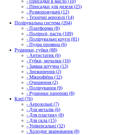
- Присадки в масло (10)
- Присадки для дизеля (25)
- Розморожувачі (12)
- Технічні аерозолі (14)
Полірувальна система (204)
- Платформи (8)
- Поліролі, пасти (109)
- Полірувальні круги (81)
- Пудра проявна (6)
Рушники, губки (88)
- Антистатик (6)
- Губки, мочалки (16)
- Замша штучна (13)
- Знежирення (2)
- Мікрофібра (32)
- Очищення (2)
- Полірування (9)
- Рушники паперові (8)
Клеї (76)
- Аерозольні (7)
- Для металів (6)
- Для пластику (8)
- Для скла (15)
- Універсальні (32)
- Холодне зварювання (8)