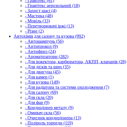
- Гравітекс (61)
- Гравітекс аерозольний (18)
- Захист шасі (4)
- Мастика (48)
- Мовіль (33)
- Перетворювачі іржі (13)
- Різне (2)
Автохімія для салону та кузова (992)
- Автошампунь (56)
- Антипрокол (9)
- Антифриз (24)
- Ароматизатори (282)
- Для інжектора, карбюратора, АКПП, клапанів (28)
- Для дісків та шин (35)
- Для двигуна (45)
- Для камер (1)
- Для кузова (149)
- Для радіатора та системи охолодження (7)
- Для салону (69)
- Для скла (20)
- Для фар (9)
- Кондиціонер металу (9)
- Омивач скла (56)
- Очисник кондиціонера (13)
- Поліроль торпеди (119)