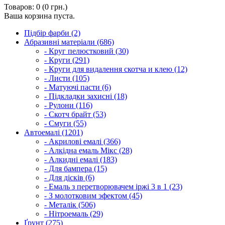
Товаров: 0 (0 грн.)
Ваша корзина пуста.
Підбір фарби (2)
Абразивні матеріали (686)
- Круг пелюстковий (30)
- Круги (291)
- Круги для видалення скотча и клею (12)
- Листи (105)
- Матуючі пасти (6)
- Підкладки захисні (18)
- Рулони (116)
- Скотч брайт (53)
- Смуги (55)
Автоемалі (1201)
- Акрилові емалі (366)
- Алкідна емаль Мікс (28)
- Алкидні емалі (183)
- Для бампера (15)
- Для дісків (6)
- Емаль з перетворювачем іржі 3 в 1 (23)
- З молотковим эфектом (45)
- Металік (506)
- Нітроемаль (29)
Ґрунт (275)