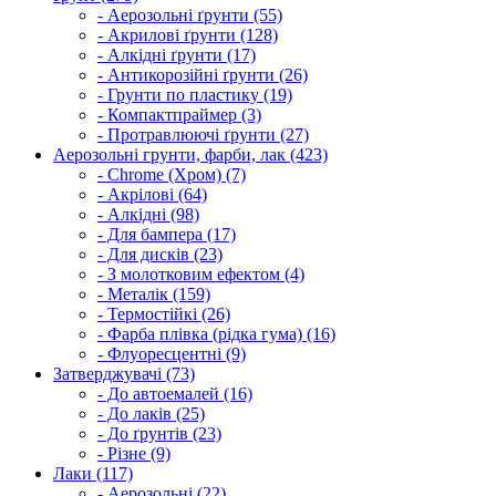
- Аерозольні ґрунти (55)
- Акрилові ґрунти (128)
- Алкідні ґрунти (17)
- Антикорозійні ґрунти (26)
- Грунти по пластику (19)
- Компактпраймер (3)
- Протравлюючі ґрунти (27)
Аерозольні грунти, фарби, лак (423)
- Chrome (Хром) (7)
- Акрілові (64)
- Алкідні (98)
- Для бампера (17)
- Для дисків (23)
- З молотковим ефектом (4)
- Металік (159)
- Термостійкі (26)
- Фарба плівка (рідка гума) (16)
- Флуоресцентні (9)
Затверджувачі (73)
- До автоемалей (16)
- До лаків (25)
- До ґрунтів (23)
- Різне (9)
Лаки (117)
- Аерозольні (22)