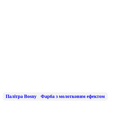
Палітра Bosny
Фарба з молотковим ефектом