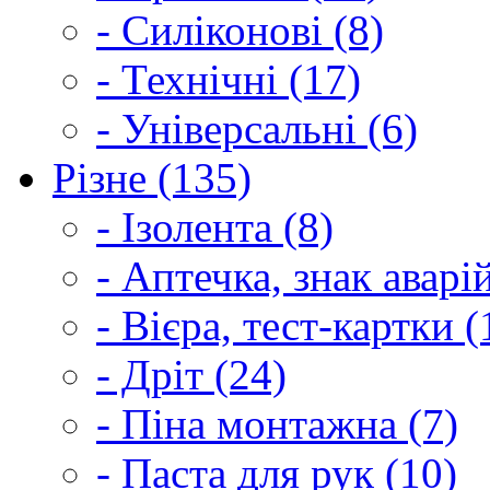
- Силіконові (8)
- Технічні (17)
- Універсальні (6)
Різне (135)
- Ізолента (8)
- Аптечка, знак аварі
- Вієра, тест-картки (
- Дріт (24)
- Піна монтажна (7)
- Паста для рук (10)