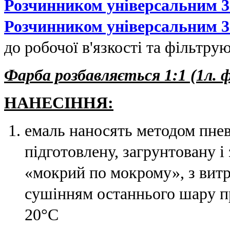
Розчинником універсальним 3
Розчинником універсальним 3
до робочої в'язкості та фільтрую
Фарба розбавляється 1:1 (1л. 
НАНЕСІННЯ:
емаль наносять методом пне
підготовлену, загрунтовану 
«мокрий по мокрому», з вит
сушінням останнього шару п
20°С