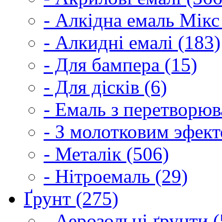
- Алкідна емаль Мікс
- Алкидні емалі (183)
- Для бампера (15)
- Для дісків (6)
- Емаль з перетворюва
- З молотковим эфект
- Металік (506)
- Нітроемаль (29)
Ґрунт (275)
- Аерозольні ґрунти (