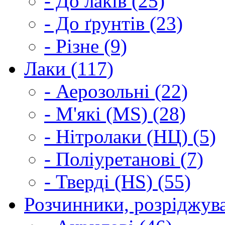
- До лаків (25)
- До ґрунтів (23)
- Різне (9)
Лаки (117)
- Аерозольні (22)
- М'які (MS) (28)
- Нітролаки (НЦ) (5)
- Поліуретанові (7)
- Тверді (HS) (55)
Розчинники, розріджува