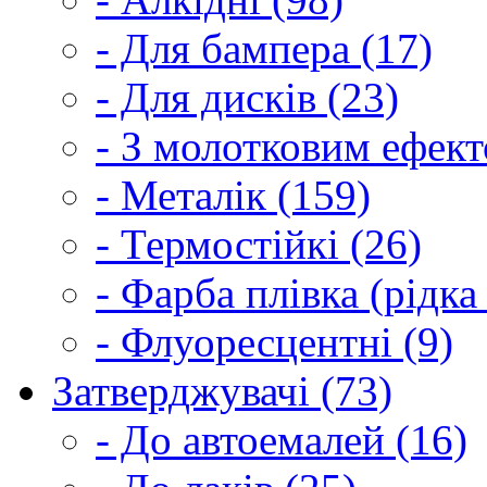
- Для бампера (17)
- Для дисків (23)
- З молотковим ефект
- Металік (159)
- Термостійкі (26)
- Фарба плівка (рідка
- Флуоресцентні (9)
Затверджувачі (73)
- До автоемалей (16)