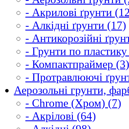
- Акрилові ґрунти (1
- Алкідні ґрунти (17)
- Антикорозійні ґрун
- Грунти по пластику
- Компактпраймер (3
- Протравлюючі ґрунт
Аерозольні грунти, фарб
- Chrome (Хром) (7)
- Акрілові (64)
- Алкідні (98)