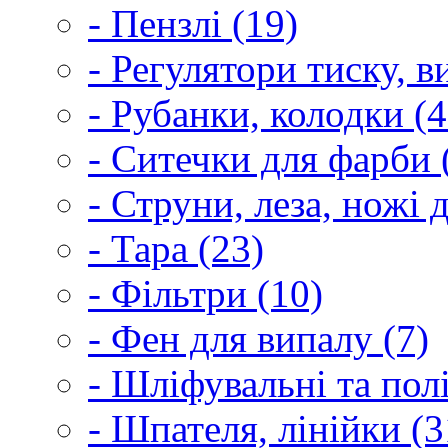
- Пензлі (19)
- Регулятори тиску, 
- Рубанки, колодки (4
- Ситечки для фарби 
- Струни, леза, ножі 
- Тара (23)
- Фільтри (10)
- Фен для випалу (7)
- Шліфувальні та пол
- Шпателя, лінійки (3