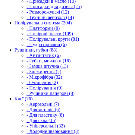
- Присадки в масло (10)
- Присадки для дизеля (25)
- Розморожувачі (12)
- Технічні аерозолі (14)
Полірувальна система (204)
- Платформи (8)
- Поліролі, пасти (109)
- Полірувальні круги (81)
- Пудра проявна (6)
Рушники, губки (88)
- Антистатик (6)
- Губки, мочалки (16)
- Замша штучна (13)
- Знежирення (2)
- Мікрофібра (32)
- Очищення (2)
- Полірування (9)
- Рушники паперові (8)
Клеї (76)
- Аерозольні (7)
- Для металів (6)
- Для пластику (8)
- Для скла (15)
- Універсальні (32)
- Холодне зварювання (8)