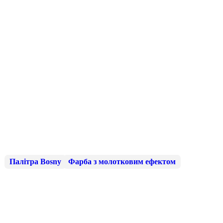
Палітра Bosny
Фарба з молотковим ефектом