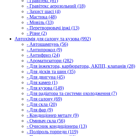
- Гравітекс (61)
- Гравітекс аерозольний (18)
- Захист шасі (4)
- Мастика (48)
- Мовіль (33)
- Перетворювачі іржі (13)
- Різне (2)
Автохімія для салону та кузова (992)
- Автошампунь (56)
- Антипрокол (9)
- Антифриз (24)
- Ароматизатори (282)
- Для інжектора, карбюратора, АКПП, клапанів (28)
- Для дісків та шин (35)
- Для двигуна (45)
- Для камер (1)
- Для кузова (149)
- Для радіатора та системи охолодження (7)
- Для салону (69)
- Для скла (20)
- Для фар (9)
- Кондиціонер металу (9)
- Омивач скла (56)
- Очисник кондиціонера (13)
- Поліроль торпеди (119)