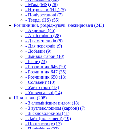
- М'які (MS) (28)
- Нітролаки (НЦ) (5)
- Поліуретанові (7)
- Тверді (HS) (55)
Розчинники, розріджувачі, знежирювачі (243)
- Акрилові (46)
- Антісилікон (28)
- Для металиків (8)
- Для переходів (9)
- Добавки (9)
- Змивка фарби (10)
- Різне (23)
- Розчинник 646 (20)
- Розчинник 647 (35)
- Розчинник 650 (18)
- Сольвент (10)
- Уайт-спіріт (13)
- Універсальні (14)
Шпатлівки (208)
- З алюмінієвим пилом (18)
- З вуглеволокном (карбон) (7)
- Зі скловолокном (41)
- Лайт (полегшені) (19)
- По пластику (17)
- Поліефірна (22)