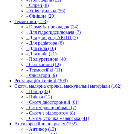
- Спрей (8)
- Універсальна (56)
- Фінішна (20)
Герметики (153)
- Герметік прокладок (24)
- Для гідропідсилювача (7)
- Для двигуна, АКПП (7)
- Для радіатора (6)
- Для скла (16)
- Для швів (21)
- Поліуретанові (40)
- Силіконові (12)
- Термостійкі (11)
- Фіксатори (9)
Реставраційні олівці (309)
Скотч, малярна стрічка, маскувальні матеріали (162)
- Папір (33)
- Плівка (12)
- Скотч двосторонній (61)
- Скотч для пройомів (7)
- Скотч з відворотом (8)
- Скотч, стрічка малярська (41)
Антикорозійне покриття (192)
- Антикор (13)