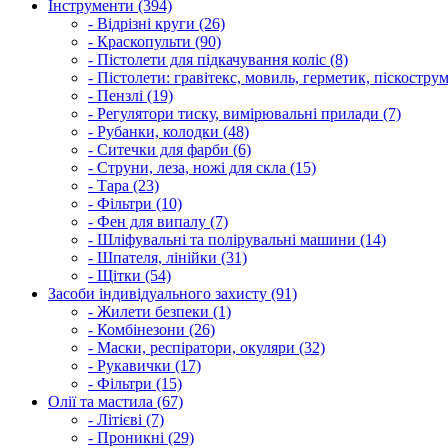
Інструменти (394)
- Відрізні круги (26)
- Краскопульти (90)
- Пістолети для підкачування коліс (8)
- Пістолети: гравітекс, мовиль, герметик, піскострум
- Пензлі (19)
- Регулятори тиску, вимірювальні прилади (7)
- Рубанки, колодки (48)
- Ситечки для фарби (6)
- Струни, леза, ножі для скла (15)
- Тара (23)
- Фільтри (10)
- Фен для випалу (7)
- Шліфувальні та полірувальні машини (14)
- Шпателя, лінійки (31)
- Щітки (54)
Засоби індивідуального захисту (91)
- Жилети безпеки (1)
- Комбінезони (26)
- Маски, респіратори, окуляри (32)
- Рукавички (17)
- Фільтри (15)
Олії та мастила (67)
- Літієві (7)
- Проникні (29)