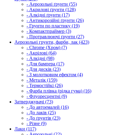
- Аерозольні ґрунти (55)
- Акрилові ґрунти (128)
- Алкідні ґрунти (17)
- Антикорозійні ґрунти (26)
- Грунти по пластику (19)
- Компактпраймер (3)
- Протравлюючі ґрунти (27)
Аерозольні грунти, фарби, лак (423)
- Chrome (Хром) (7)
- Акрілові (64)
- Алкідні (98)
- Для бампера (17)
- Для дисків (23)
- З молотковим ефектом (4)
- Металік (159)
- Термостійкі (26)
- Фарба плівка (рідка гума) (16)
- Флуоресцентні (9)
Затверджувачі (73)
- До автоемалей (16)
- До лаків (25)
- До ґрунтів (23)
- Різне (9)
Лаки (117)
- Аерозольні (22)