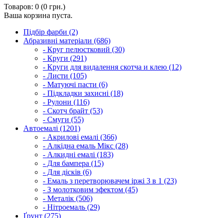
Товаров: 0 (0 грн.)
Ваша корзина пуста.
Підбір фарби (2)
Абразивні матеріали (686)
- Круг пелюстковий (30)
- Круги (291)
- Круги для видалення скотча и клею (12)
- Листи (105)
- Матуючі пасти (6)
- Підкладки захисні (18)
- Рулони (116)
- Скотч брайт (53)
- Смуги (55)
Автоемалі (1201)
- Акрилові емалі (366)
- Алкідна емаль Мікс (28)
- Алкидні емалі (183)
- Для бампера (15)
- Для дісків (6)
- Емаль з перетворювачем іржі 3 в 1 (23)
- З молотковим эфектом (45)
- Металік (506)
- Нітроемаль (29)
Ґрунт (275)