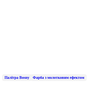
Палітра Bosny
Фарба з молотковим ефектом