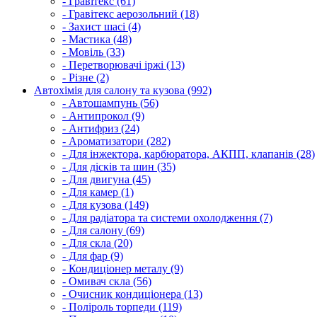
- Гравітекс (61)
- Гравітекс аерозольний (18)
- Захист шасі (4)
- Мастика (48)
- Мовіль (33)
- Перетворювачі іржі (13)
- Різне (2)
Автохімія для салону та кузова (992)
- Автошампунь (56)
- Антипрокол (9)
- Антифриз (24)
- Ароматизатори (282)
- Для інжектора, карбюратора, АКПП, клапанів (28)
- Для дісків та шин (35)
- Для двигуна (45)
- Для камер (1)
- Для кузова (149)
- Для радіатора та системи охолодження (7)
- Для салону (69)
- Для скла (20)
- Для фар (9)
- Кондиціонер металу (9)
- Омивач скла (56)
- Очисник кондиціонера (13)
- Поліроль торпеди (119)