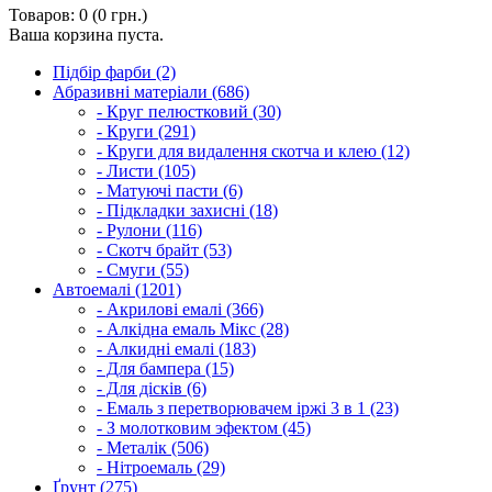
Товаров: 0 (0 грн.)
Ваша корзина пуста.
Підбір фарби (2)
Абразивні матеріали (686)
- Круг пелюстковий (30)
- Круги (291)
- Круги для видалення скотча и клею (12)
- Листи (105)
- Матуючі пасти (6)
- Підкладки захисні (18)
- Рулони (116)
- Скотч брайт (53)
- Смуги (55)
Автоемалі (1201)
- Акрилові емалі (366)
- Алкідна емаль Мікс (28)
- Алкидні емалі (183)
- Для бампера (15)
- Для дісків (6)
- Емаль з перетворювачем іржі 3 в 1 (23)
- З молотковим эфектом (45)
- Металік (506)
- Нітроемаль (29)
Ґрунт (275)