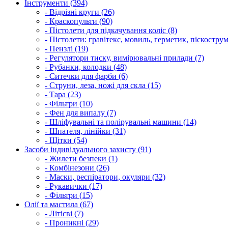
Інструменти (394)
- Відрізні круги (26)
- Краскопульти (90)
- Пістолети для підкачування коліс (8)
- Пістолети: гравітекс, мовиль, герметик, піскострум
- Пензлі (19)
- Регулятори тиску, вимірювальні прилади (7)
- Рубанки, колодки (48)
- Ситечки для фарби (6)
- Струни, леза, ножі для скла (15)
- Тара (23)
- Фільтри (10)
- Фен для випалу (7)
- Шліфувальні та полірувальні машини (14)
- Шпателя, лінійки (31)
- Щітки (54)
Засоби індивідуального захисту (91)
- Жилети безпеки (1)
- Комбінезони (26)
- Маски, респіратори, окуляри (32)
- Рукавички (17)
- Фільтри (15)
Олії та мастила (67)
- Літієві (7)
- Проникні (29)