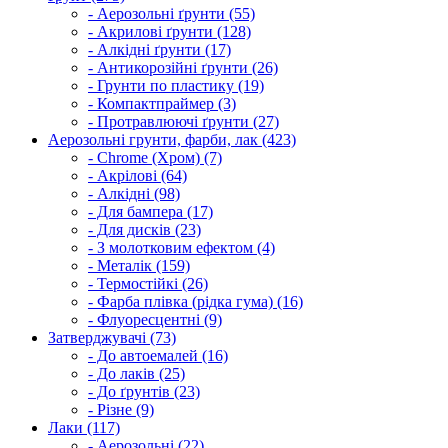
- Аерозольні ґрунти (55)
- Акрилові ґрунти (128)
- Алкідні ґрунти (17)
- Антикорозійні ґрунти (26)
- Грунти по пластику (19)
- Компактпраймер (3)
- Протравлюючі ґрунти (27)
Аерозольні грунти, фарби, лак (423)
- Chrome (Хром) (7)
- Акрілові (64)
- Алкідні (98)
- Для бампера (17)
- Для дисків (23)
- З молотковим ефектом (4)
- Металік (159)
- Термостійкі (26)
- Фарба плівка (рідка гума) (16)
- Флуоресцентні (9)
Затверджувачі (73)
- До автоемалей (16)
- До лаків (25)
- До ґрунтів (23)
- Різне (9)
Лаки (117)
- Аерозольні (22)