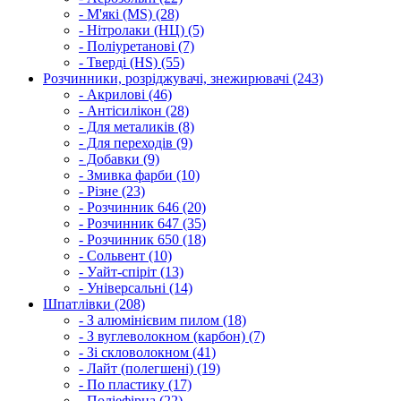
- М'які (MS) (28)
- Нітролаки (НЦ) (5)
- Поліуретанові (7)
- Тверді (HS) (55)
Розчинники, розріджувачі, знежирювачі (243)
- Акрилові (46)
- Антісилікон (28)
- Для металиків (8)
- Для переходів (9)
- Добавки (9)
- Змивка фарби (10)
- Різне (23)
- Розчинник 646 (20)
- Розчинник 647 (35)
- Розчинник 650 (18)
- Сольвент (10)
- Уайт-спіріт (13)
- Універсальні (14)
Шпатлівки (208)
- З алюмінієвим пилом (18)
- З вуглеволокном (карбон) (7)
- Зі скловолокном (41)
- Лайт (полегшені) (19)
- По пластику (17)
- Поліефірна (22)