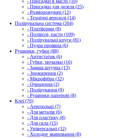
- Присадки в масло (10)
- Присадки для дизеля (25)
- Розморожувачі (12)
- Технічні аерозолі (14)
Полірувальна система (204)
- Платформи (8)
- Поліролі, пасти (109)
- Полірувальні круги (81)
- Пудра проявна (6)
Рушники, губки (88)
- Антистатик (6)
- Губки, мочалки (16)
- Замша штучна (13)
- Знежирення (2)
- Мікрофібра (32)
- Очищення (2)
- Полірування (9)
- Рушники паперові (8)
Клеї (76)
- Аерозольні (7)
- Для металів (6)
- Для пластику (8)
- Для скла (15)
- Універсальні (32)
- Холодне зварювання (8)