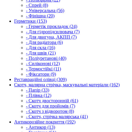
- Спрей (8)
- Універсальна (56)
- Фінішна (20)
Герметики (153)
- Герметік прокладок (24)
- Для гідропідсилювача (7)
- Для двигуна, АКПП (7)
- Для радіатора (6)
- Для скла (16)
- Для швів (21)
- Поліуретанові (40)
- Силіконові (12)
- Термостійкі (11)
- Фіксатори (9)
Реставраційні олівці (309)
Скотч, малярна стрічка, маскувальні матеріали (162)
- Папір (33)
- Плівка (12)
- Скотч двосторонній (61)
- Скотч для пройомів (7)
- Скотч з відворотом (8)
- Скотч, стрічка малярська (41)
Антикорозійне покриття (192)
- Антикор (13)