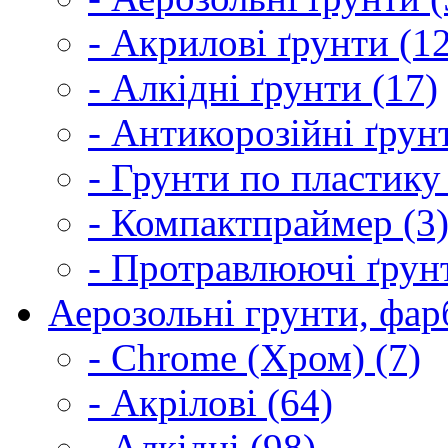
- Акрилові ґрунти (1
- Алкідні ґрунти (17)
- Антикорозійні ґрун
- Грунти по пластику
- Компактпраймер (3
- Протравлюючі ґрунт
Аерозольні грунти, фарб
- Chrome (Хром) (7)
- Акрілові (64)
- Алкідні (98)