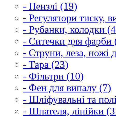
- Пензлі (19)
- Регулятори тиску, 
- Рубанки, колодки (4
- Ситечки для фарби 
- Струни, леза, ножі 
- Тара (23)
- Фільтри (10)
- Фен для випалу (7)
- Шліфувальні та пол
- Шпателя, лінійки (3