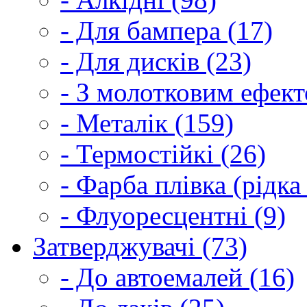
- Для бампера (17)
- Для дисків (23)
- З молотковим ефект
- Металік (159)
- Термостійкі (26)
- Фарба плівка (рідка
- Флуоресцентні (9)
Затверджувачі (73)
- До автоемалей (16)