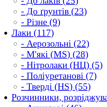
- До лаків (25)
- До ґрунтів (23)
- Різне (9)
Лаки (117)
- Аерозольні (22)
- М'які (MS) (28)
- Нітролаки (НЦ) (5)
- Поліуретанові (7)
- Тверді (HS) (55)
Розчинники, розріджува