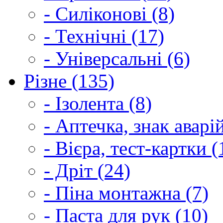
- Силіконові (8)
- Технічні (17)
- Універсальні (6)
Різне (135)
- Ізолента (8)
- Аптечка, знак аварі
- Вієра, тест-картки (
- Дріт (24)
- Піна монтажна (7)
- Паста для рук (10)