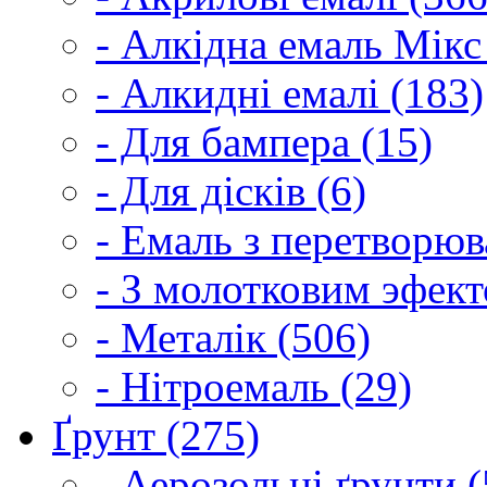
- Алкідна емаль Мікс
- Алкидні емалі (183)
- Для бампера (15)
- Для дісків (6)
- Емаль з перетворюва
- З молотковим эфект
- Металік (506)
- Нітроемаль (29)
Ґрунт (275)
- Аерозольні ґрунти (