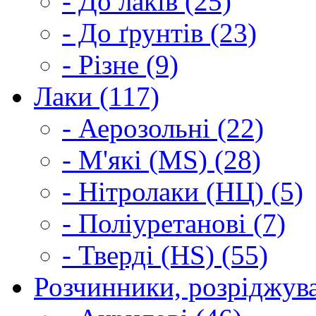
- До лаків (25)
- До ґрунтів (23)
- Різне (9)
Лаки (117)
- Аерозольні (22)
- М'які (MS) (28)
- Нітролаки (НЦ) (5)
- Поліуретанові (7)
- Тверді (HS) (55)
Розчинники, розріджува