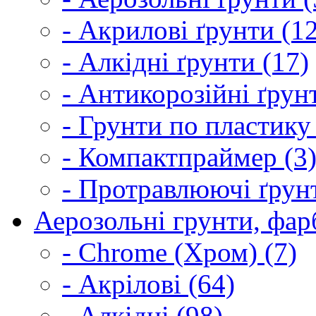
- Акрилові ґрунти (1
- Алкідні ґрунти (17)
- Антикорозійні ґрун
- Грунти по пластику
- Компактпраймер (3
- Протравлюючі ґрунт
Аерозольні грунти, фарб
- Chrome (Хром) (7)
- Акрілові (64)
- Алкідні (98)