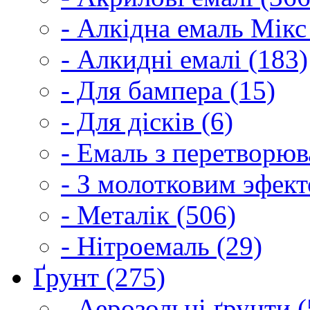
- Алкідна емаль Мікс
- Алкидні емалі (183)
- Для бампера (15)
- Для дісків (6)
- Емаль з перетворюва
- З молотковим эфект
- Металік (506)
- Нітроемаль (29)
Ґрунт (275)
- Аерозольні ґрунти (