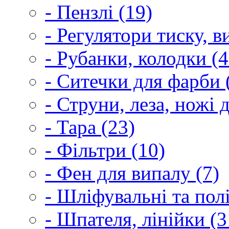
- Пензлі (19)
- Регулятори тиску, 
- Рубанки, колодки (4
- Ситечки для фарби 
- Струни, леза, ножі 
- Тара (23)
- Фільтри (10)
- Фен для випалу (7)
- Шліфувальні та пол
- Шпателя, лінійки (3