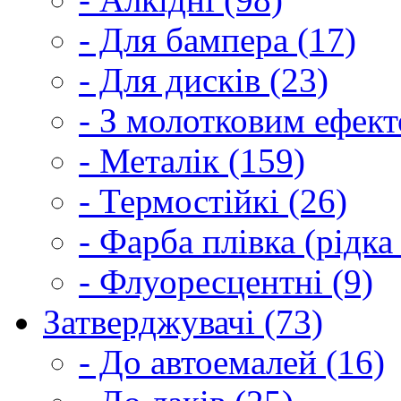
- Для бампера (17)
- Для дисків (23)
- З молотковим ефект
- Металік (159)
- Термостійкі (26)
- Фарба плівка (рідка
- Флуоресцентні (9)
Затверджувачі (73)
- До автоемалей (16)