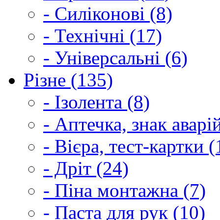
- Силіконові (8)
- Технічні (17)
- Універсальні (6)
Різне (135)
- Ізолента (8)
- Аптечка, знак аварі
- Вієра, тест-картки (
- Дріт (24)
- Піна монтажна (7)
- Паста для рук (10)