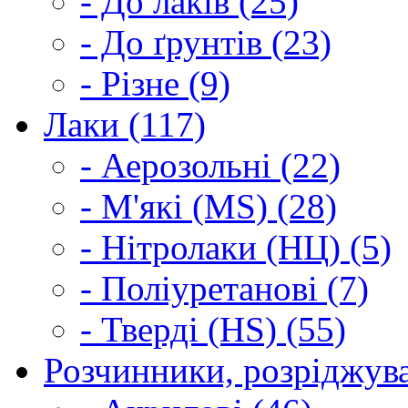
- До лаків (25)
- До ґрунтів (23)
- Різне (9)
Лаки (117)
- Аерозольні (22)
- М'які (MS) (28)
- Нітролаки (НЦ) (5)
- Поліуретанові (7)
- Тверді (HS) (55)
Розчинники, розріджува