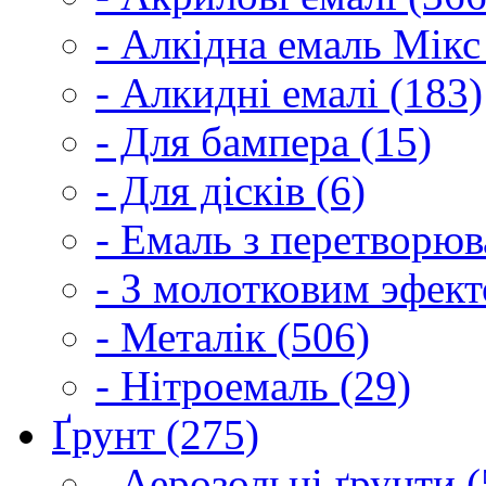
- Алкідна емаль Мікс
- Алкидні емалі (183)
- Для бампера (15)
- Для дісків (6)
- Емаль з перетворюва
- З молотковим эфект
- Металік (506)
- Нітроемаль (29)
Ґрунт (275)
- Аерозольні ґрунти (