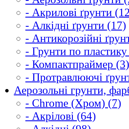
- Акрилові ґрунти (1
- Алкідні ґрунти (17)
- Антикорозійні ґрун
- Грунти по пластику
- Компактпраймер (3
- Протравлюючі ґрунт
Аерозольні грунти, фарб
- Chrome (Хром) (7)
- Акрілові (64)
- Алкідні (98)