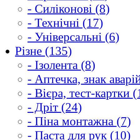
- Силіконові (8)
- Технічні (17)
- Універсальні (6)
Різне (135)
- Ізолента (8)
- Аптечка, знак аварі
- Вієра, тест-картки (
- Дріт (24)
- Піна монтажна (7)
- Паста для рук (10)