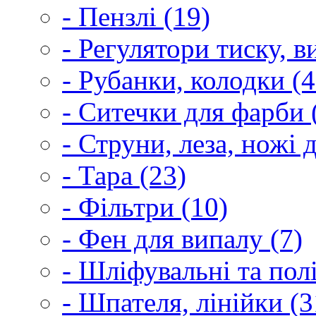
- Пензлі (19)
- Регулятори тиску, 
- Рубанки, колодки (4
- Ситечки для фарби 
- Струни, леза, ножі 
- Тара (23)
- Фільтри (10)
- Фен для випалу (7)
- Шліфувальні та пол
- Шпателя, лінійки (3