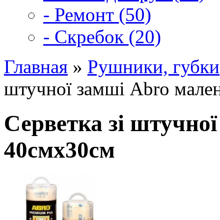
- Ремонт (50)
- Скребок (20)
Главная
»
Рушники, губки
штучної замші Abro мале
Серветка зі штучно
40смх30см