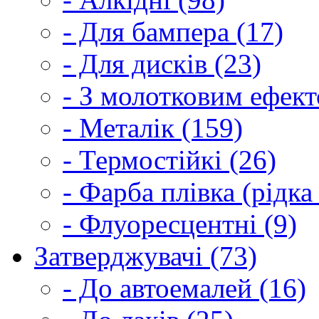
- Для бампера (17)
- Для дисків (23)
- З молотковим ефект
- Металік (159)
- Термостійкі (26)
- Фарба плівка (рідка
- Флуоресцентні (9)
Затверджувачі (73)
- До автоемалей (16)