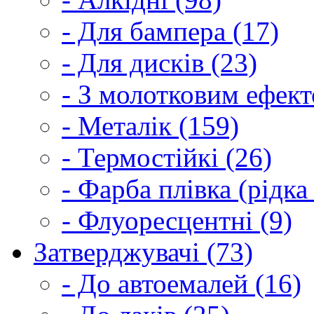
- Для бампера (17)
- Для дисків (23)
- З молотковим ефект
- Металік (159)
- Термостійкі (26)
- Фарба плівка (рідка
- Флуоресцентні (9)
Затверджувачі (73)
- До автоемалей (16)