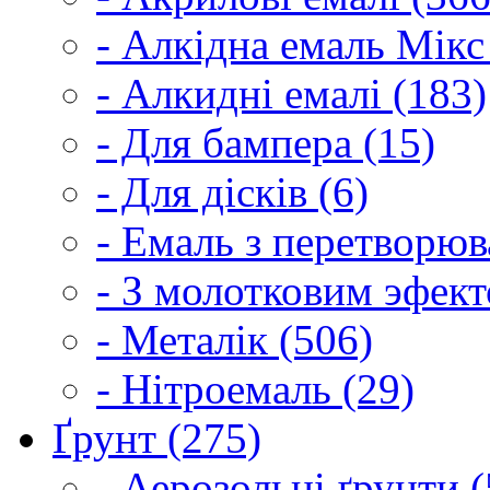
- Алкідна емаль Мікс
- Алкидні емалі (183)
- Для бампера (15)
- Для дісків (6)
- Емаль з перетворюва
- З молотковим эфект
- Металік (506)
- Нітроемаль (29)
Ґрунт (275)
- Аерозольні ґрунти (