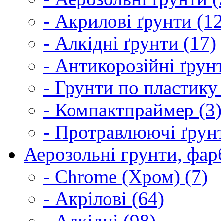
- Акрилові ґрунти (1
- Алкідні ґрунти (17)
- Антикорозійні ґрун
- Грунти по пластику
- Компактпраймер (3
- Протравлюючі ґрунт
Аерозольні грунти, фарб
- Chrome (Хром) (7)
- Акрілові (64)
- Алкідні (98)