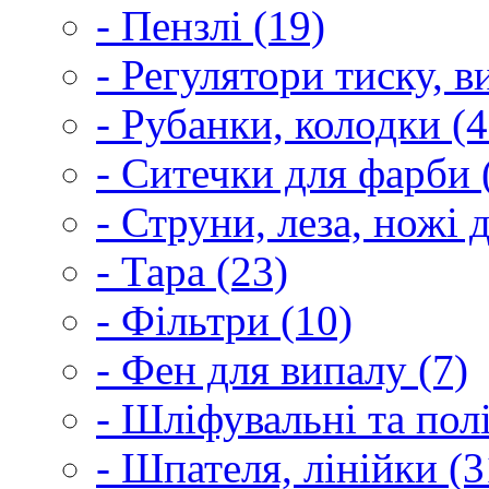
- Пензлі (19)
- Регулятори тиску, 
- Рубанки, колодки (4
- Ситечки для фарби 
- Струни, леза, ножі 
- Тара (23)
- Фільтри (10)
- Фен для випалу (7)
- Шліфувальні та пол
- Шпателя, лінійки (3