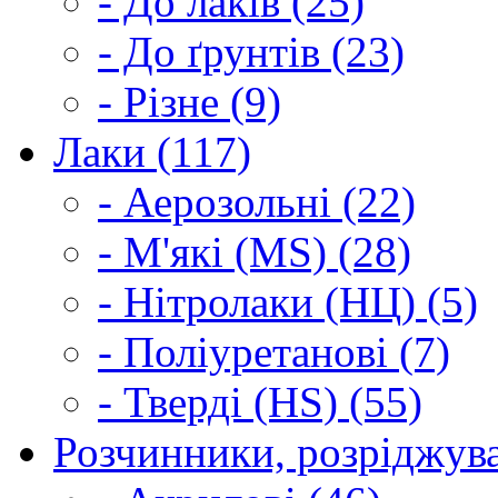
- До лаків (25)
- До ґрунтів (23)
- Різне (9)
Лаки (117)
- Аерозольні (22)
- М'які (MS) (28)
- Нітролаки (НЦ) (5)
- Поліуретанові (7)
- Тверді (HS) (55)
Розчинники, розріджува