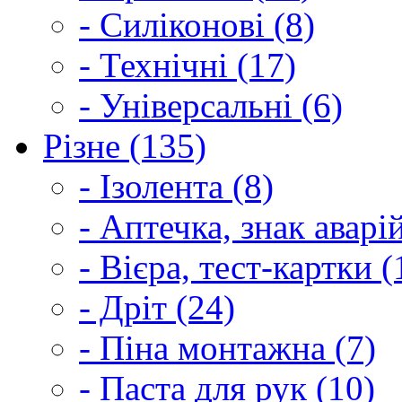
- Силіконові (8)
- Технічні (17)
- Універсальні (6)
Різне (135)
- Ізолента (8)
- Аптечка, знак аварі
- Вієра, тест-картки (
- Дріт (24)
- Піна монтажна (7)
- Паста для рук (10)