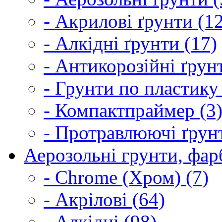
- Акрилові ґрунти (1
- Алкідні ґрунти (17)
- Антикорозійні ґрун
- Грунти по пластику
- Компактпраймер (3
- Протравлюючі ґрунт
Аерозольні грунти, фарб
- Chrome (Хром) (7)
- Акрілові (64)
- Алкідні (98)