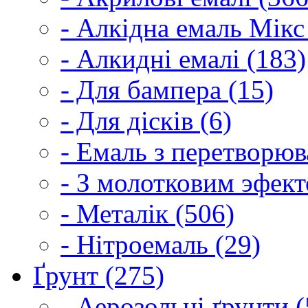
- Алкідна емаль Мікс
- Алкидні емалі (183)
- Для бампера (15)
- Для дісків (6)
- Емаль з перетворюва
- З молотковим эфект
- Металік (506)
- Нітроемаль (29)
Ґрунт (275)
- Аерозольні ґрунти (