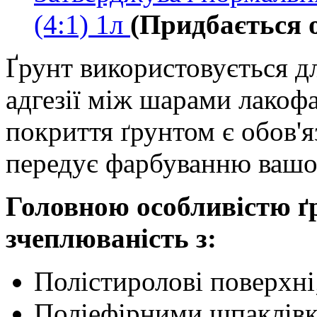
(4:1) 1л
(Придбається 
Ґрунт використовується д
адгезії між шарами лакоф
покриття ґрунтом є обов'
передує фарбуванню вашог
Головною особливістю ґ
зчеплюваність з:
Полістиролові поверхні
Поліефірними шпаклівк