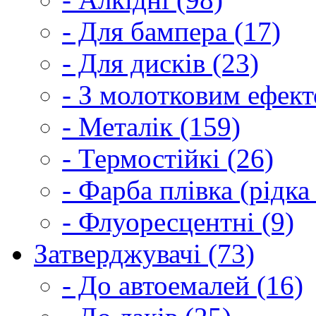
- Для бампера (17)
- Для дисків (23)
- З молотковим ефект
- Металік (159)
- Термостійкі (26)
- Фарба плівка (рідка
- Флуоресцентні (9)
Затверджувачі (73)
- До автоемалей (16)