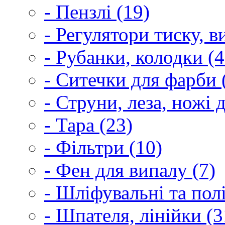
- Пензлі (19)
- Регулятори тиску, 
- Рубанки, колодки (4
- Ситечки для фарби 
- Струни, леза, ножі 
- Тара (23)
- Фільтри (10)
- Фен для випалу (7)
- Шліфувальні та пол
- Шпателя, лінійки (3