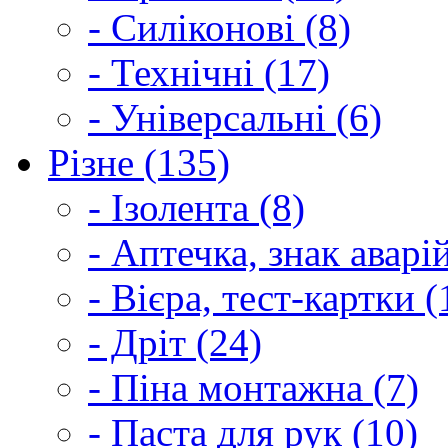
- Силіконові (8)
- Технічні (17)
- Універсальні (6)
Різне (135)
- Ізолента (8)
- Аптечка, знак аварі
- Вієра, тест-картки (
- Дріт (24)
- Піна монтажна (7)
- Паста для рук (10)