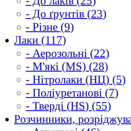
- До лаків (25)
- До ґрунтів (23)
- Різне (9)
Лаки (117)
- Аерозольні (22)
- М'які (MS) (28)
- Нітролаки (НЦ) (5)
- Поліуретанові (7)
- Тверді (HS) (55)
Розчинники, розріджува