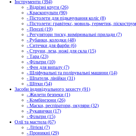
Інструменти (394)
- Відрізні круги (26)
- Краскопульти (90)
- Пістолети для підкачування коліс (8)
- Пістолети: гравітекс, мовиль, герметик, піскострум
- Пензлі (19)
- Регулятори тиску, вимірювальні прилади (7)
- Рубанки, колодки (48)
- Ситечки для фарби (6)
- Струни, леза, ножі для скла (15)
- Тара (23)
- Фільтри (10)
- Фен для випалу (7)
- Шліфувальні та полірувальні машини (14)
- Шпателя, лінійки (31)
- Щітки (54)
Засоби індивідуального захисту (91)
- Жилети безпеки (1)
- Комбінезони (26)
- Маски, респіратори, окуляри (32)
- Рукавички (17)
- Фільтри (15)
Олії та мастила (67)
- Літієві (7)
- Проникні (29)