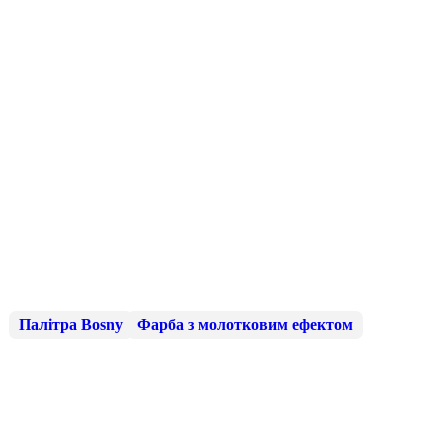
Палітра Bosny
Фарба з молотковим ефектом