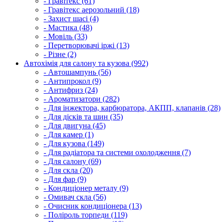
- Гравітекс (61)
- Гравітекс аерозольний (18)
- Захист шасі (4)
- Мастика (48)
- Мовіль (33)
- Перетворювачі іржі (13)
- Різне (2)
Автохімія для салону та кузова (992)
- Автошампунь (56)
- Антипрокол (9)
- Антифриз (24)
- Ароматизатори (282)
- Для інжектора, карбюратора, АКПП, клапанів (28)
- Для дісків та шин (35)
- Для двигуна (45)
- Для камер (1)
- Для кузова (149)
- Для радіатора та системи охолодження (7)
- Для салону (69)
- Для скла (20)
- Для фар (9)
- Кондиціонер металу (9)
- Омивач скла (56)
- Очисник кондиціонера (13)
- Поліроль торпеди (119)