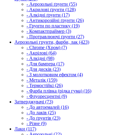
- Аерозольні ґрунти (55)
- Акрилові ґрунти (128)
- Алкідні ґрунти (17)
- Антикорозійні ґрунти (26)
- Грунти по пластику (19)
- Компактпраймер (3)
- Протравлюючі ґрунти (27)
Аерозольні грунти, фарби, лак (423)
- Chrome (Хром) (7)
- Акрілові (64)
- Алкідні (98)
- Для бампера (17)
- Для дисків (23)
- З молотковим ефектом (4)
- Металік (159)
- Термостійкі (26)
- Фарба плівка (рідка гума) (16)
- Флуоресцентні (9)
Затверджувачі (73)
- До автоемалей (16)
- До лаків (25)
- До ґрунтів (23)
- Різне (9)
Лаки (117)
- Аерозольні (22)