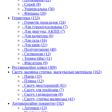
- Спрей (8)
- Універсальна (56)
- Фінішна (20)
Герметики (153)
- Герметік прокладок (24)
- Для гідропідсилювача (7)
- Для двигуна, АКПП (7)
- Для радіатора (6)
- Для скла (16)
- Для швів (21)
- Поліуретанові (40)
- Силіконові (12)
- Термостійкі (11)
- Фіксатори (9)
Реставраційні олівці (309)
Скотч, малярна стрічка, маскувальні матеріали (162)
- Папір (33)
- Плівка (12)
- Скотч двосторонній (61)
- Скотч для пройомів (7)
- Скотч з відворотом (8)
- Скотч, стрічка малярська (41)
Антикорозійне покриття (192)
- Антикор (13)