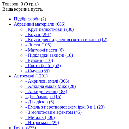
Товаров: 0 (0 грн.)
Ваша корзина пуста.
Підбір фарби (2)
Абразивні матеріали (686)
- Круг пелюстковий (30)
- Круги (291)
- Круги для видалення скотча и клею (12)
- Листи (105)
- Матуючі пасти (6)
- Підкладки захисні (18)
- Рулони (116)
- Скотч брайт (53)
- Смуги (55)
Автоемалі (1201)
- Акрилові емалі (366)
- Алкідна емаль Мікс (28)
- Алкидні емалі (183)
- Для бампера (15)
- Для дісків (6)
- Емаль з перетворювачем іржі 3 в 1 (23)
- З молотковим эфектом (45)
- Металік (506)
- Нітроемаль (29)
Ґрунт (275)