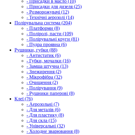
- Присадки в масло (10)
- Присадки для дизеля (25)
- Розморожувачі (12)
- Технічні аерозолі (14)
Полірувальна система (204)
- Платформи (8)
- Поліролі, пасти (109)
- Полірувальні круги (81)
- Пудра проявна (6)
Рушники, губки (88)
- Антистатик (6)
- Губки, мочалки (16)
- Замша штучна (13)
- Знежирення (2)
- Мікрофібра (32)
- Очищення (2)
- Полірування (9)
- Рушники паперові (8)
Клеї (76)
- Аерозольні (7)
- Для металів (6)
- Для пластику (8)
- Для скла (15)
- Універсальні (32)
- Холодне зварювання (8)