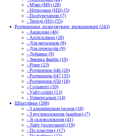
- М'які (MS) (28)
- Нітролаки (НЦ) (5)
- Поліуретанові (7)
- Тверді (HS) (55)
Розчинники, розріджувачі, знежирювачі (243)
- Акрилові (46)
- Антісилікон (28)
- Для металиків (8)
- Для переходів (9)
- Добавки (9)
- Змивка фарби (10)
- Різне (23)
- Розчинник 646 (20)
- Розчинник 647 (35)
- Розчинник 650 (18)
- Сольвент (10)
- Уайт-спіріт (13)
- Універсальні (14)
Шпатлівки (208)
- З алюмінієвим пилом (18)
- З вуглеволокном (карбон) (7)
- Зі скловолокном (41)
- Лайт (полегшені) (19)
- По пластику (17)
- Поліефірна (22)