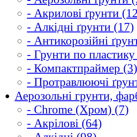
- Акрилові ґрунти (1
- Алкідні ґрунти (17)
- Антикорозійні ґрун
- Грунти по пластику
- Компактпраймер (3
- Протравлюючі ґрунт
Аерозольні грунти, фарб
- Chrome (Хром) (7)
- Акрілові (64)
- Алкідні (98)