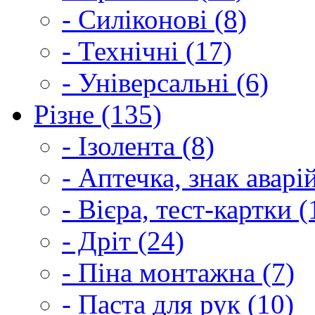
- Силіконові (8)
- Технічні (17)
- Універсальні (6)
Різне (135)
- Ізолента (8)
- Аптечка, знак аварі
- Вієра, тест-картки (
- Дріт (24)
- Піна монтажна (7)
- Паста для рук (10)