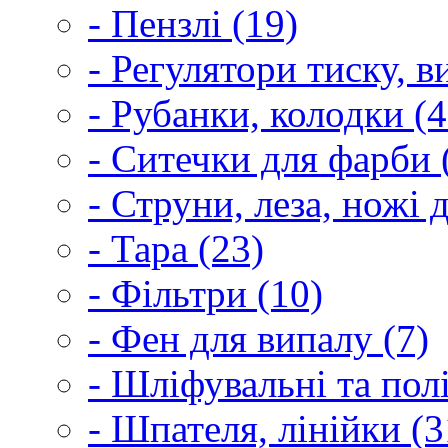
- Пензлі (19)
- Регулятори тиску, 
- Рубанки, колодки (4
- Ситечки для фарби 
- Струни, леза, ножі 
- Тара (23)
- Фільтри (10)
- Фен для випалу (7)
- Шліфувальні та пол
- Шпателя, лінійки (3