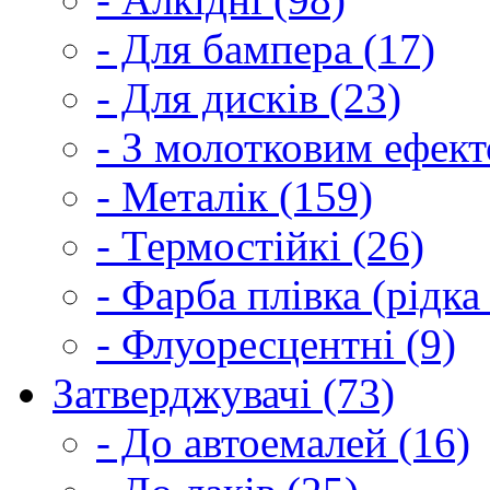
- Для бампера (17)
- Для дисків (23)
- З молотковим ефект
- Металік (159)
- Термостійкі (26)
- Фарба плівка (рідка
- Флуоресцентні (9)
Затверджувачі (73)
- До автоемалей (16)