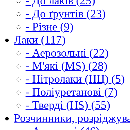
- До лаків (25)
- До ґрунтів (23)
- Різне (9)
Лаки (117)
- Аерозольні (22)
- М'які (MS) (28)
- Нітролаки (НЦ) (5)
- Поліуретанові (7)
- Тверді (HS) (55)
Розчинники, розріджува