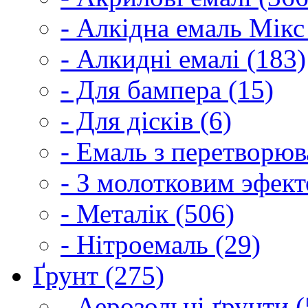
- Алкідна емаль Мікс
- Алкидні емалі (183)
- Для бампера (15)
- Для дісків (6)
- Емаль з перетворюва
- З молотковим эфект
- Металік (506)
- Нітроемаль (29)
Ґрунт (275)
- Аерозольні ґрунти (