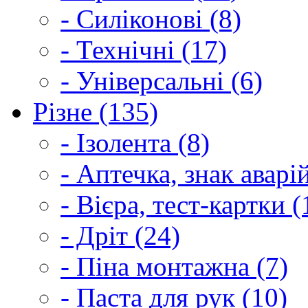
- Силіконові (8)
- Технічні (17)
- Універсальні (6)
Різне (135)
- Ізолента (8)
- Аптечка, знак аварі
- Вієра, тест-картки (
- Дріт (24)
- Піна монтажна (7)
- Паста для рук (10)