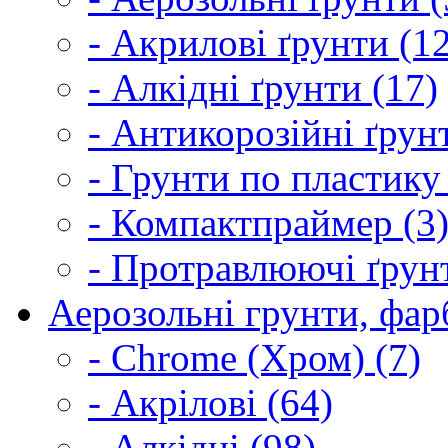
- Акрилові ґрунти (1
- Алкідні ґрунти (17)
- Антикорозійні ґрун
- Грунти по пластику
- Компактпраймер (3
- Протравлюючі ґрунт
Аерозольні грунти, фарб
- Chrome (Хром) (7)
- Акрілові (64)
- Алкідні (98)