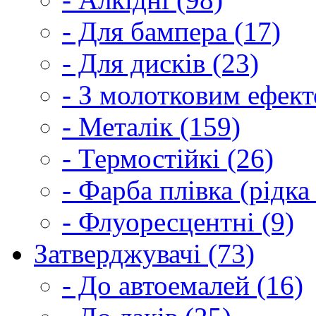
- Для бампера (17)
- Для дисків (23)
- З молотковим ефект
- Металік (159)
- Термостійкі (26)
- Фарба плівка (рідка
- Флуоресцентні (9)
Затверджувачі (73)
- До автоемалей (16)