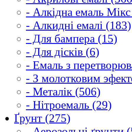
- Алкідна емаль Мікс
- Алкидні емалі (183)
- Для бампера (15)
- Для дісків (6)
- Емаль з перетворюва
- З молотковим эфект
- Металік (506)
- Нітроемаль (29)
Ґрунт (275)
- Аерозольні ґрунти (