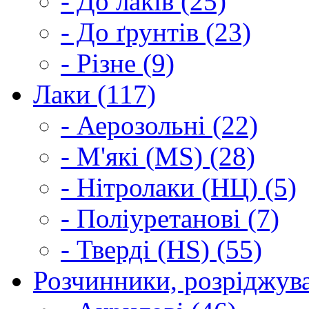
- До лаків (25)
- До ґрунтів (23)
- Різне (9)
Лаки (117)
- Аерозольні (22)
- М'які (MS) (28)
- Нітролаки (НЦ) (5)
- Поліуретанові (7)
- Тверді (HS) (55)
Розчинники, розріджува