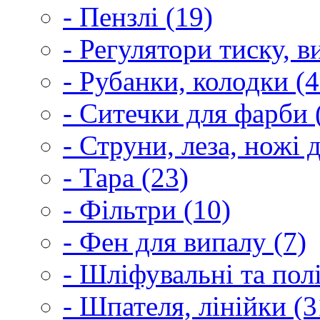
- Пензлі (19)
- Регулятори тиску, 
- Рубанки, колодки (4
- Ситечки для фарби 
- Струни, леза, ножі 
- Тара (23)
- Фільтри (10)
- Фен для випалу (7)
- Шліфувальні та пол
- Шпателя, лінійки (3