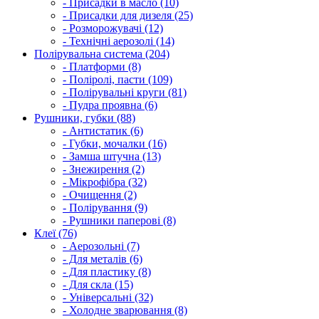
- Присадки в масло (10)
- Присадки для дизеля (25)
- Розморожувачі (12)
- Технічні аерозолі (14)
Полірувальна система (204)
- Платформи (8)
- Поліролі, пасти (109)
- Полірувальні круги (81)
- Пудра проявна (6)
Рушники, губки (88)
- Антистатик (6)
- Губки, мочалки (16)
- Замша штучна (13)
- Знежирення (2)
- Мікрофібра (32)
- Очищення (2)
- Полірування (9)
- Рушники паперові (8)
Клеї (76)
- Аерозольні (7)
- Для металів (6)
- Для пластику (8)
- Для скла (15)
- Універсальні (32)
- Холодне зварювання (8)