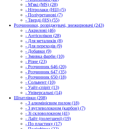
- М'які (MS) (28)
- Нітролаки (НЦ) (5)
- Поліуретанові (7)
- Тверді (HS) (55)
Розчинники, розріджувачі, знежирювачі (243)
- Акрилові (46)
- Антісилікон (28)
- Для металиків (8)
- Для переходів (9)
- Добавки (9)
- Змивка фарби (10)
- Різне (23)
- Розчинник 646 (20)
- Розчинник 647 (35)
- Розчинник 650 (18)
- Сольвент (10)
- Уайт-спіріт (13)
- Універсальні (14)
Шпатлівки (208)
- З алюмінієвим пилом (18)
- З вуглеволокном (карбон) (7)
- Зі скловолокном (41)
- Лайт (полегшені) (19)
- По пластику (17)
- Поліефірна (22)