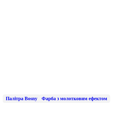
Палітра Bosny
Фарба з молотковим ефектом