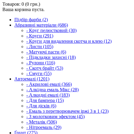
Товаров: 0 (0 грн.)
Ваша корзина пуста.
Підбір фарби (2)
Абразивні матеріали (686)
- Круг пелюстковий (30)
- Круги (291)
- Круги для видалення скотча и клею (12)
- Листи (105)
- Матуючі пасти (6)
- Підкладки захисні (18)
- Рулони (116)
- Скотч брайт (53)
- Смуги (55)
Автоемалі (1201)
- Акрилові емалі (366)
- Алкідна емаль Мікс (28)
- Алкидні емалі (183)
- Для бампера (15)
- Для дісків (6)
- Емаль з перетворювачем іржі 3 в 1 (23)
- З молотковим эфектом (45)
- Металік (506)
- Нітроемаль (29)
Ґрунт (275)