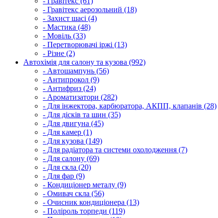
- Гравітекс (61)
- Гравітекс аерозольний (18)
- Захист шасі (4)
- Мастика (48)
- Мовіль (33)
- Перетворювачі іржі (13)
- Різне (2)
Автохімія для салону та кузова (992)
- Автошампунь (56)
- Антипрокол (9)
- Антифриз (24)
- Ароматизатори (282)
- Для інжектора, карбюратора, АКПП, клапанів (28)
- Для дісків та шин (35)
- Для двигуна (45)
- Для камер (1)
- Для кузова (149)
- Для радіатора та системи охолодження (7)
- Для салону (69)
- Для скла (20)
- Для фар (9)
- Кондиціонер металу (9)
- Омивач скла (56)
- Очисник кондиціонера (13)
- Поліроль торпеди (119)