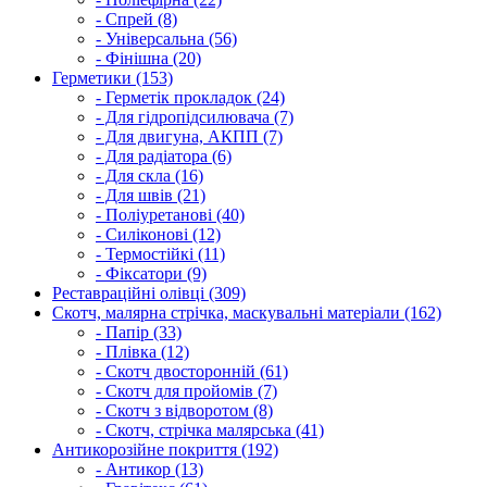
- Спрей (8)
- Універсальна (56)
- Фінішна (20)
Герметики (153)
- Герметік прокладок (24)
- Для гідропідсилювача (7)
- Для двигуна, АКПП (7)
- Для радіатора (6)
- Для скла (16)
- Для швів (21)
- Поліуретанові (40)
- Силіконові (12)
- Термостійкі (11)
- Фіксатори (9)
Реставраційні олівці (309)
Скотч, малярна стрічка, маскувальні матеріали (162)
- Папір (33)
- Плівка (12)
- Скотч двосторонній (61)
- Скотч для пройомів (7)
- Скотч з відворотом (8)
- Скотч, стрічка малярська (41)
Антикорозійне покриття (192)
- Антикор (13)