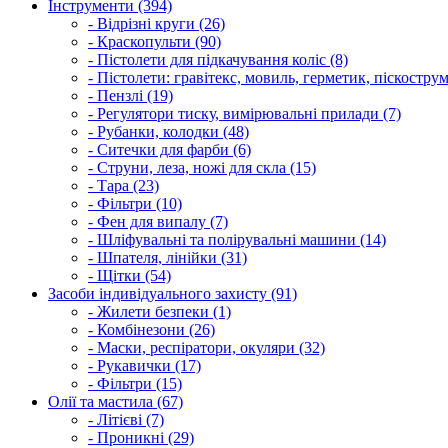
Інструменти (394)
- Відрізні круги (26)
- Краскопульти (90)
- Пістолети для підкачування коліс (8)
- Пістолети: гравітекс, мовиль, герметик, піскострум
- Пензлі (19)
- Регулятори тиску, вимірювальні прилади (7)
- Рубанки, колодки (48)
- Ситечки для фарби (6)
- Струни, леза, ножі для скла (15)
- Тара (23)
- Фільтри (10)
- Фен для випалу (7)
- Шліфувальні та полірувальні машини (14)
- Шпателя, лінійки (31)
- Щітки (54)
Засоби індивідуального захисту (91)
- Жилети безпеки (1)
- Комбінезони (26)
- Маски, респіратори, окуляри (32)
- Рукавички (17)
- Фільтри (15)
Олії та мастила (67)
- Літієві (7)
- Проникні (29)