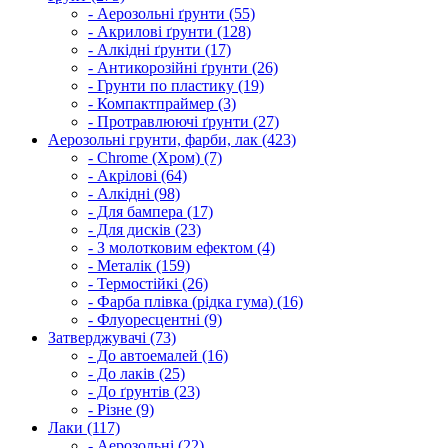
- Аерозольні ґрунти (55)
- Акрилові ґрунти (128)
- Алкідні ґрунти (17)
- Антикорозійні ґрунти (26)
- Грунти по пластику (19)
- Компактпраймер (3)
- Протравлюючі ґрунти (27)
Аерозольні грунти, фарби, лак (423)
- Chrome (Хром) (7)
- Акрілові (64)
- Алкідні (98)
- Для бампера (17)
- Для дисків (23)
- З молотковим ефектом (4)
- Металік (159)
- Термостійкі (26)
- Фарба плівка (рідка гума) (16)
- Флуоресцентні (9)
Затверджувачі (73)
- До автоемалей (16)
- До лаків (25)
- До ґрунтів (23)
- Різне (9)
Лаки (117)
- Аерозольні (22)