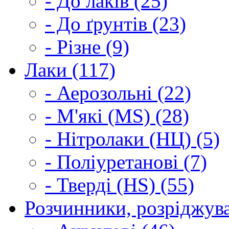
- До лаків (25)
- До ґрунтів (23)
- Різне (9)
Лаки (117)
- Аерозольні (22)
- М'які (MS) (28)
- Нітролаки (НЦ) (5)
- Поліуретанові (7)
- Тверді (HS) (55)
Розчинники, розріджува