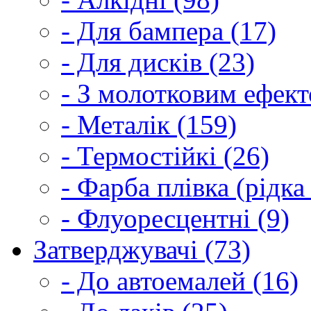
- Для бампера (17)
- Для дисків (23)
- З молотковим ефект
- Металік (159)
- Термостійкі (26)
- Фарба плівка (рідка
- Флуоресцентні (9)
Затверджувачі (73)
- До автоемалей (16)