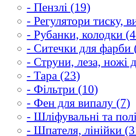
- Пензлі (19)
- Регулятори тиску, 
- Рубанки, колодки (4
- Ситечки для фарби 
- Струни, леза, ножі 
- Тара (23)
- Фільтри (10)
- Фен для випалу (7)
- Шліфувальні та пол
- Шпателя, лінійки (3