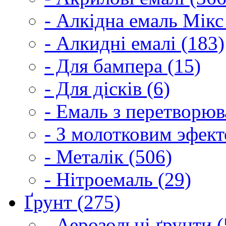
- Алкідна емаль Мікс
- Алкидні емалі (183)
- Для бампера (15)
- Для дісків (6)
- Емаль з перетворюва
- З молотковим эфект
- Металік (506)
- Нітроемаль (29)
Ґрунт (275)
- Аерозольні ґрунти (