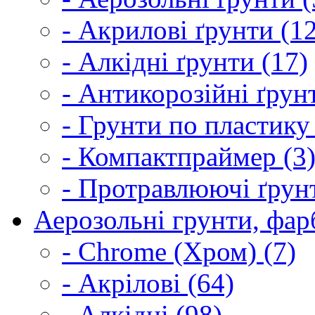
- Акрилові ґрунти (1
- Алкідні ґрунти (17)
- Антикорозійні ґрун
- Грунти по пластику
- Компактпраймер (3
- Протравлюючі ґрунт
Аерозольні грунти, фарб
- Chrome (Хром) (7)
- Акрілові (64)
- Алкідні (98)