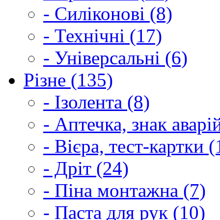
- Силіконові (8)
- Технічні (17)
- Універсальні (6)
Різне (135)
- Ізолента (8)
- Аптечка, знак аварі
- Вієра, тест-картки (
- Дріт (24)
- Піна монтажна (7)
- Паста для рук (10)