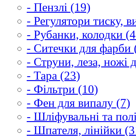
- Пензлі (19)
- Регулятори тиску, 
- Рубанки, колодки (4
- Ситечки для фарби 
- Струни, леза, ножі 
- Тара (23)
- Фільтри (10)
- Фен для випалу (7)
- Шліфувальні та пол
- Шпателя, лінійки (3