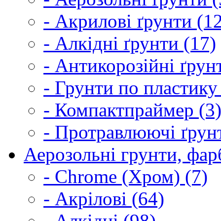
- Акрилові ґрунти (1
- Алкідні ґрунти (17)
- Антикорозійні ґрун
- Грунти по пластику
- Компактпраймер (3
- Протравлюючі ґрунт
Аерозольні грунти, фарб
- Chrome (Хром) (7)
- Акрілові (64)
- Алкідні (98)