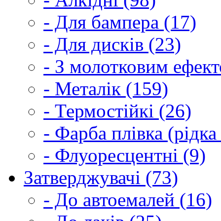
- Для бампера (17)
- Для дисків (23)
- З молотковим ефект
- Металік (159)
- Термостійкі (26)
- Фарба плівка (рідка
- Флуоресцентні (9)
Затверджувачі (73)
- До автоемалей (16)