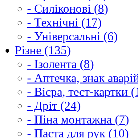
- Силіконові (8)
- Технічні (17)
- Універсальні (6)
Різне (135)
- Ізолента (8)
- Аптечка, знак аварі
- Вієра, тест-картки (
- Дріт (24)
- Піна монтажна (7)
- Паста для рук (10)