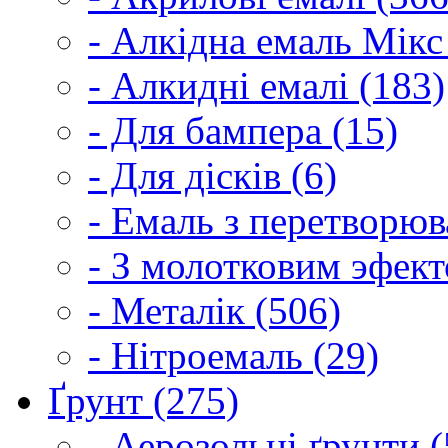
- Алкідна емаль Мікс
- Алкидні емалі (183)
- Для бампера (15)
- Для дісків (6)
- Емаль з перетворюва
- З молотковим эфект
- Металік (506)
- Нітроемаль (29)
Ґрунт (275)
- Аерозольні ґрунти (