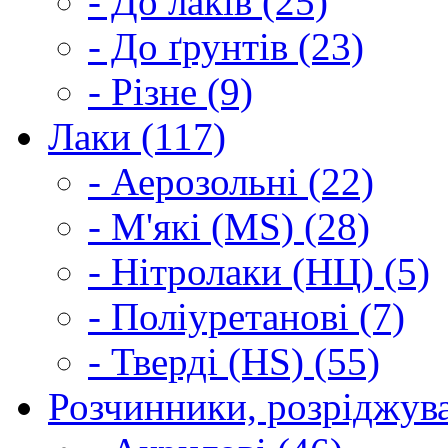
- До лаків (25)
- До ґрунтів (23)
- Різне (9)
Лаки (117)
- Аерозольні (22)
- М'які (MS) (28)
- Нітролаки (НЦ) (5)
- Поліуретанові (7)
- Тверді (HS) (55)
Розчинники, розріджува