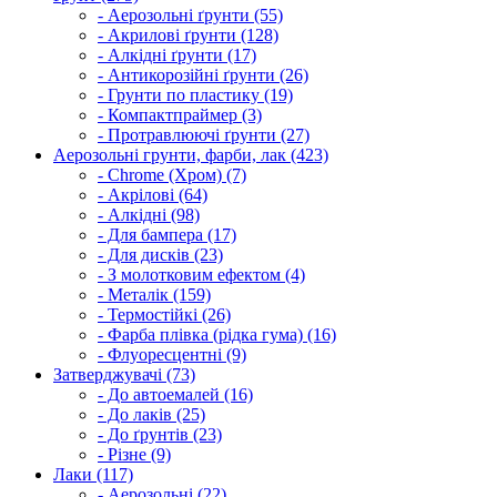
- Аерозольні ґрунти (55)
- Акрилові ґрунти (128)
- Алкідні ґрунти (17)
- Антикорозійні ґрунти (26)
- Грунти по пластику (19)
- Компактпраймер (3)
- Протравлюючі ґрунти (27)
Аерозольні грунти, фарби, лак (423)
- Chrome (Хром) (7)
- Акрілові (64)
- Алкідні (98)
- Для бампера (17)
- Для дисків (23)
- З молотковим ефектом (4)
- Металік (159)
- Термостійкі (26)
- Фарба плівка (рідка гума) (16)
- Флуоресцентні (9)
Затверджувачі (73)
- До автоемалей (16)
- До лаків (25)
- До ґрунтів (23)
- Різне (9)
Лаки (117)
- Аерозольні (22)