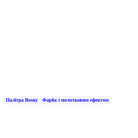
Палітра Bosny
Фарба з молотковим ефектом