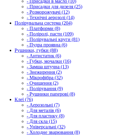
- Присадки в масло (10)
- Присадки для дизеля (25)
- Розморожувачі (12)
- Технічні аерозолі (14)
Полірувальна система (204)
- Платформи (8)
- Поліролі, пасти (109)
- Полірувальні круги (81)
- Пудра проявна (6)
Рушники, губки (88)
- Антистатик (6)
- Губки, мочалки (16)
- Замша штучна (13)
- Знежирення (2)
- Мікрофібра (32)
- Очищення (2)
- Полірування (9)
- Рушники паперові (8)
Клеї (76)
- Аерозольні (7)
- Для металів (6)
- Для пластику (8)
- Для скла (15)
- Універсальні (32)
- Холодне зварювання (8)