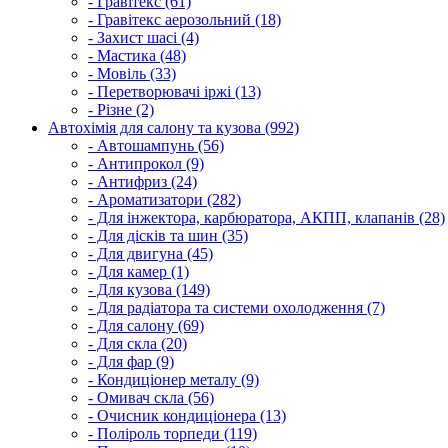
- Гравітекс (61)
- Гравітекс аерозольний (18)
- Захист шасі (4)
- Мастика (48)
- Мовіль (33)
- Перетворювачі іржі (13)
- Різне (2)
Автохімія для салону та кузова (992)
- Автошампунь (56)
- Антипрокол (9)
- Антифриз (24)
- Ароматизатори (282)
- Для інжектора, карбюратора, АКПП, клапанів (28)
- Для дісків та шин (35)
- Для двигуна (45)
- Для камер (1)
- Для кузова (149)
- Для радіатора та системи охолодження (7)
- Для салону (69)
- Для скла (20)
- Для фар (9)
- Кондиціонер металу (9)
- Омивач скла (56)
- Очисник кондиціонера (13)
- Поліроль торпеди (119)