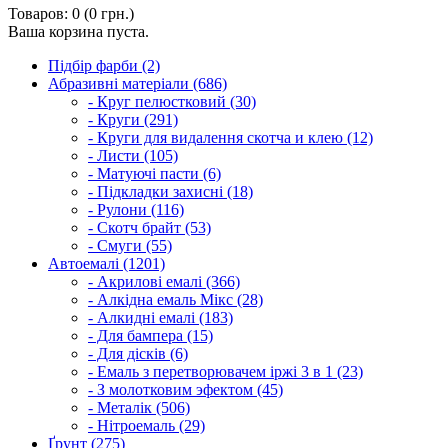
Товаров: 0 (0 грн.)
Ваша корзина пуста.
Підбір фарби (2)
Абразивні матеріали (686)
- Круг пелюстковий (30)
- Круги (291)
- Круги для видалення скотча и клею (12)
- Листи (105)
- Матуючі пасти (6)
- Підкладки захисні (18)
- Рулони (116)
- Скотч брайт (53)
- Смуги (55)
Автоемалі (1201)
- Акрилові емалі (366)
- Алкідна емаль Мікс (28)
- Алкидні емалі (183)
- Для бампера (15)
- Для дісків (6)
- Емаль з перетворювачем іржі 3 в 1 (23)
- З молотковим эфектом (45)
- Металік (506)
- Нітроемаль (29)
Ґрунт (275)