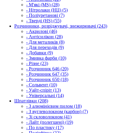
- М'які (MS) (28)
- Нітролаки (НЦ) (5)
- Поліуретанові (7)
- Тверді (HS) (55)
Розчинники, розріджувачі, знежирювачі (243)
- Акрилові (46)
- Антісилікон (28)
- Для металиків (8)
- Для переходів (9)
- Добавки (9)
- Змивка фарби (10)
- Різне (23)
- Розчинник 646 (20)
- Розчинник 647 (35)
- Розчинник 650 (18)
- Сольвент (10)
- Уайт-спіріт (13)
- Універсальні (14)
Шпатлівки (208)
- З алюмінієвим пилом (18)
- З вуглеволокном (карбон) (7)
- Зі скловолокном (41)
- Лайт (полегшені) (19)
- По пластику (17)
- Поліефірна (22)