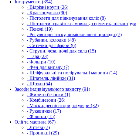
Інструменти (394)
- Відрізні круги (26)
- Краскопульти (90)
- Пістолети для підкачування коліс (8)
- Пістолети: гравітекс, мовиль, герметик, піскострум
- Пензлі (19)
- Регулятори тиску, вимірювальні прилади (7)
- Рубанки, колодки (48)
- Ситечки для фарби (6)
- Струни, леза, ножі для скла (15)
- Тара (23)
- Фільтри (10)
- Фен для випалу (7)
- Шліфувальні та полірувальні машини (14)
- Шпателя, лінійки (31)
- Щітки (54)
Засоби індивідуального захисту (91)
- Жилети безпеки (1)
- Комбінезони (26)
- Маски, респіратори, окуляри (32)
- Рукавички (17)
- Фільтри (15)
Олії та мастила (67)
- Літієві (7)
- Проникні (29)