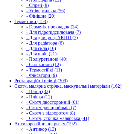
- Спрей (8)
- Універсальна (56)
- Фінішна (20)
Герметики (153)
- Герметік прокладок (24)
- Для гідропідсилювача (7)
- Для двигуна, АКПП (7)
- Для радіатора (6)
- Для скла (16)
- Для швів (21)
- Поліуретанові (40)
- Силіконові (12)
- Термостійкі (11)
- Фіксатори (9)
Реставраційні олівці (309)
Скотч, малярна стрічка, маскувальні матеріали (162)
- Папір (33)
- Плівка (12)
- Скотч двосторонній (61)
- Скотч для пройомів (7)
- Скотч з відворотом (8)
- Скотч, стрічка малярська (41)
Антикорозійне покриття (192)
- Антикор (13)