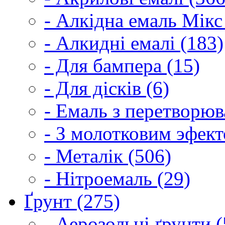
- Алкідна емаль Мікс
- Алкидні емалі (183)
- Для бампера (15)
- Для дісків (6)
- Емаль з перетворюва
- З молотковим эфект
- Металік (506)
- Нітроемаль (29)
Ґрунт (275)
- Аерозольні ґрунти (