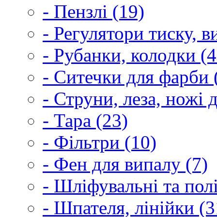
- Пензлі (19)
- Регулятори тиску, 
- Рубанки, колодки (4
- Ситечки для фарби 
- Струни, леза, ножі 
- Тара (23)
- Фільтри (10)
- Фен для випалу (7)
- Шліфувальні та пол
- Шпателя, лінійки (3