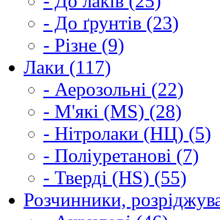
- До лаків (25)
- До ґрунтів (23)
- Різне (9)
Лаки (117)
- Аерозольні (22)
- М'які (MS) (28)
- Нітролаки (НЦ) (5)
- Поліуретанові (7)
- Тверді (HS) (55)
Розчинники, розріджува