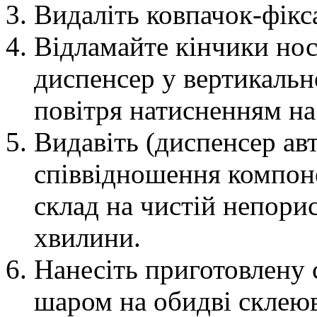
Видаліть ковпачок-фікс
Відламайте кінчики но
диспенсер у вертикальн
повітря натисненням н
Видавіть (диспенсер ав
співвідношення компоне
склад на чистій непори
хвилини.
Нанесіть приготовлену
шаром на обидві склеюв