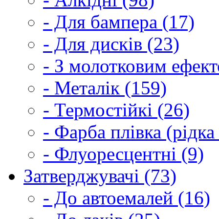
- Для бампера (17)
- Для дисків (23)
- З молотковим ефект
- Металік (159)
- Термостійкі (26)
- Фарба плівка (рідка
- Флуоресцентні (9)
Затверджувачі (73)
- До автоемалей (16)