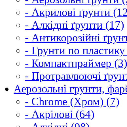
- Акрилові ґрунти (1
- Алкідні ґрунти (17)
- Антикорозійні ґрун
- Грунти по пластику
- Компактпраймер (3
- Протравлюючі ґрунт
Аерозольні грунти, фарб
- Chrome (Хром) (7)
- Акрілові (64)
- Алкідні (98)