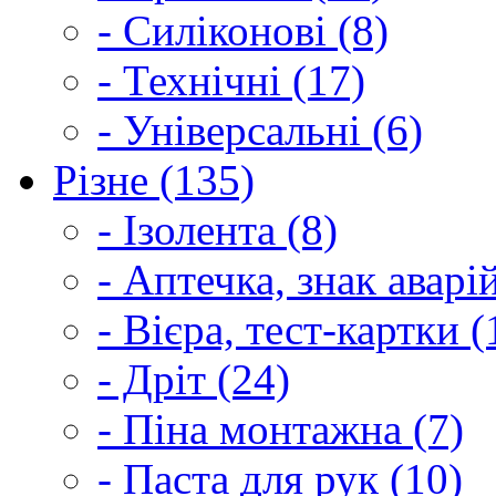
- Силіконові (8)
- Технічні (17)
- Універсальні (6)
Різне (135)
- Ізолента (8)
- Аптечка, знак аварі
- Вієра, тест-картки (
- Дріт (24)
- Піна монтажна (7)
- Паста для рук (10)