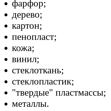
фарфор;
дерево;
картон;
пенопласт;
кожа;
винил;
стеклоткань;
стеклопластик;
"твердые" пластмассы;
металлы.