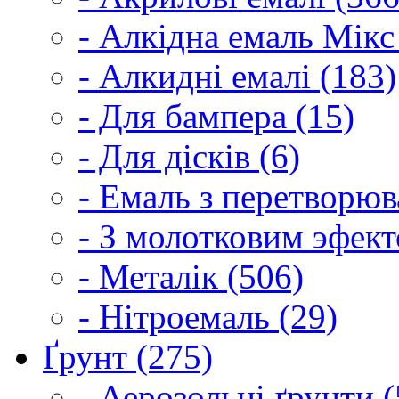
- Алкідна емаль Мікс
- Алкидні емалі (183)
- Для бампера (15)
- Для дісків (6)
- Емаль з перетворюва
- З молотковим эфект
- Металік (506)
- Нітроемаль (29)
Ґрунт (275)
- Аерозольні ґрунти (