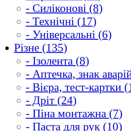
- Силіконові (8)
- Технічні (17)
- Універсальні (6)
Різне (135)
- Ізолента (8)
- Аптечка, знак аварі
- Вієра, тест-картки (
- Дріт (24)
- Піна монтажна (7)
- Паста для рук (10)