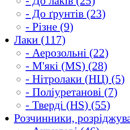
- До лаків (25)
- До ґрунтів (23)
- Різне (9)
Лаки (117)
- Аерозольні (22)
- М'які (MS) (28)
- Нітролаки (НЦ) (5)
- Поліуретанові (7)
- Тверді (HS) (55)
Розчинники, розріджува