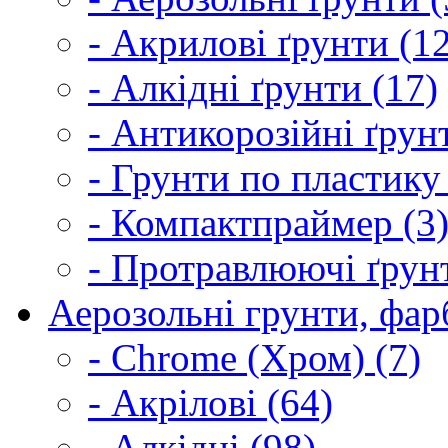
- Акрилові ґрунти (1
- Алкідні ґрунти (17)
- Антикорозійні ґрун
- Грунти по пластику
- Компактпраймер (3
- Протравлюючі ґрунт
Аерозольні грунти, фарб
- Chrome (Хром) (7)
- Акрілові (64)
- Алкідні (98)