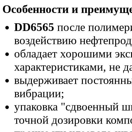
Особенности и преимуще
DD6565
после полимери
воздействию нефтепроду
обладает хорошими эк
характеристиками, не д
выдерживает постоянны
вибрации;
упаковка "сдвоенный ш
точной дозировки комп