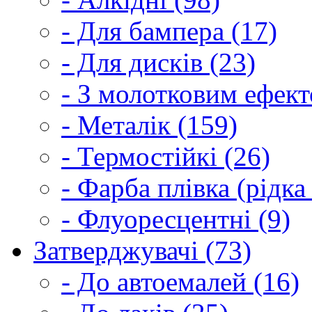
- Для бампера (17)
- Для дисків (23)
- З молотковим ефект
- Металік (159)
- Термостійкі (26)
- Фарба плівка (рідка
- Флуоресцентні (9)
Затверджувачі (73)
- До автоемалей (16)