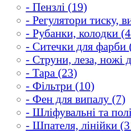
- Пензлі (19)
- Регулятори тиску, 
- Рубанки, колодки (4
- Ситечки для фарби 
- Струни, леза, ножі 
- Тара (23)
- Фільтри (10)
- Фен для випалу (7)
- Шліфувальні та пол
- Шпателя, лінійки (3