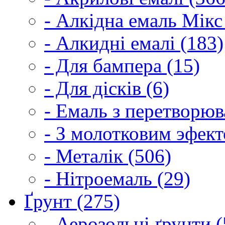
- Алкідна емаль Мікс
- Алкидні емалі (183)
- Для бампера (15)
- Для дісків (6)
- Емаль з перетворюва
- З молотковим эфект
- Металік (506)
- Нітроемаль (29)
Ґрунт (275)
- Аерозольні ґрунти (