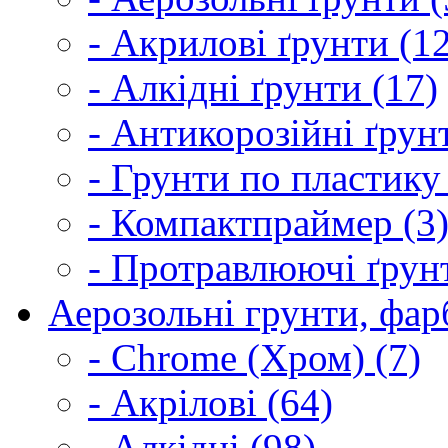
- Акрилові ґрунти (1
- Алкідні ґрунти (17)
- Антикорозійні ґрун
- Грунти по пластику
- Компактпраймер (3
- Протравлюючі ґрунт
Аерозольні грунти, фарб
- Chrome (Хром) (7)
- Акрілові (64)
- Алкідні (98)