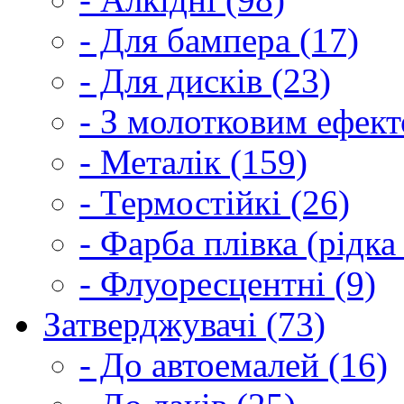
- Для бампера (17)
- Для дисків (23)
- З молотковим ефект
- Металік (159)
- Термостійкі (26)
- Фарба плівка (рідка
- Флуоресцентні (9)
Затверджувачі (73)
- До автоемалей (16)