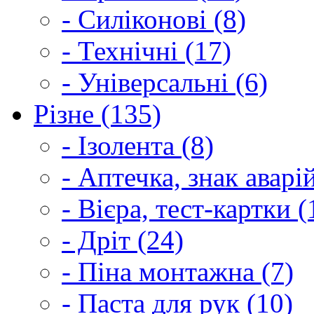
- Силіконові (8)
- Технічні (17)
- Універсальні (6)
Різне (135)
- Ізолента (8)
- Аптечка, знак аварі
- Вієра, тест-картки (
- Дріт (24)
- Піна монтажна (7)
- Паста для рук (10)