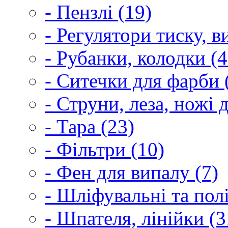
- Пензлі (19)
- Регулятори тиску, 
- Рубанки, колодки (4
- Ситечки для фарби 
- Струни, леза, ножі 
- Тара (23)
- Фільтри (10)
- Фен для випалу (7)
- Шліфувальні та пол
- Шпателя, лінійки (3