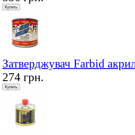
Затверджувач Farbid акри
274 грн.