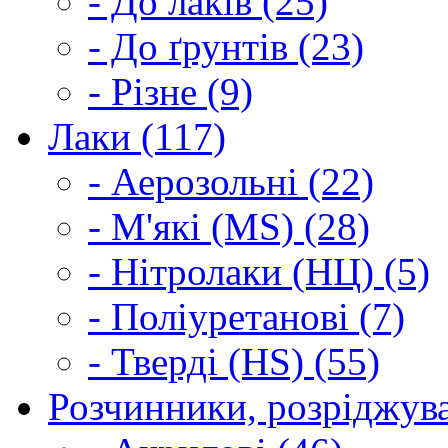
- До лаків (25)
- До ґрунтів (23)
- Різне (9)
Лаки (117)
- Аерозольні (22)
- М'які (MS) (28)
- Нітролаки (НЦ) (5)
- Поліуретанові (7)
- Тверді (HS) (55)
Розчинники, розріджува