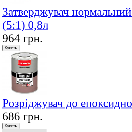
Затверджувач нормальний
(5:1) 0,8л
964 грн.
Розріджувач до епоксидно
686 грн.