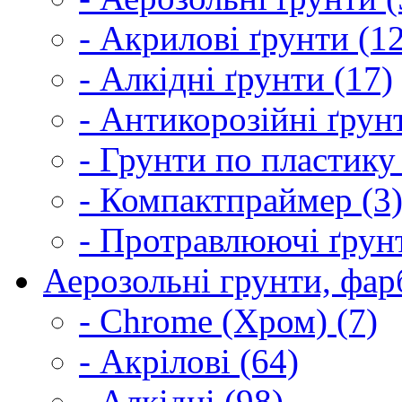
- Акрилові ґрунти (1
- Алкідні ґрунти (17)
- Антикорозійні ґрун
- Грунти по пластику
- Компактпраймер (3
- Протравлюючі ґрунт
Аерозольні грунти, фарб
- Chrome (Хром) (7)
- Акрілові (64)
- Алкідні (98)