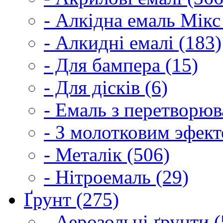
- Алкідна емаль Мікс
- Алкидні емалі (183)
- Для бампера (15)
- Для дісків (6)
- Емаль з перетворюва
- З молотковим эфект
- Металік (506)
- Нітроемаль (29)
Ґрунт (275)
- Аерозольні ґрунти (