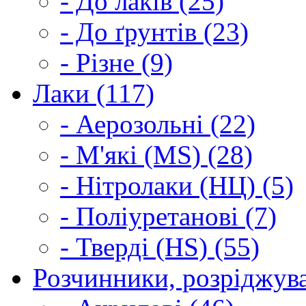
- До лаків (25)
- До ґрунтів (23)
- Різне (9)
Лаки (117)
- Аерозольні (22)
- М'які (MS) (28)
- Нітролаки (НЦ) (5)
- Поліуретанові (7)
- Тверді (HS) (55)
Розчинники, розріджува