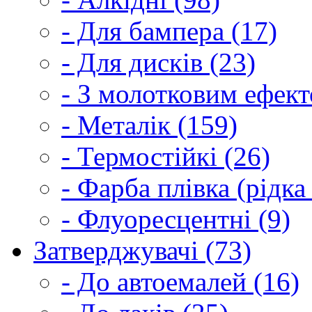
- Для бампера (17)
- Для дисків (23)
- З молотковим ефект
- Металік (159)
- Термостійкі (26)
- Фарба плівка (рідка
- Флуоресцентні (9)
Затверджувачі (73)
- До автоемалей (16)