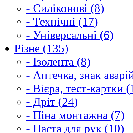
- Силіконові (8)
- Технічні (17)
- Універсальні (6)
Різне (135)
- Ізолента (8)
- Аптечка, знак аварі
- Вієра, тест-картки (
- Дріт (24)
- Піна монтажна (7)
- Паста для рук (10)