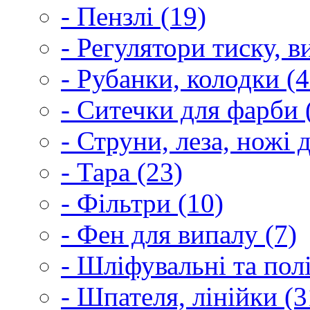
- Пензлі (19)
- Регулятори тиску, 
- Рубанки, колодки (4
- Ситечки для фарби 
- Струни, леза, ножі 
- Тара (23)
- Фільтри (10)
- Фен для випалу (7)
- Шліфувальні та пол
- Шпателя, лінійки (3